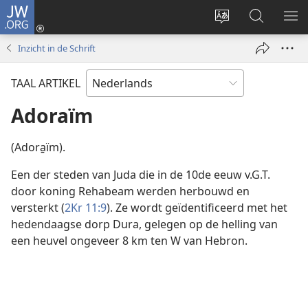
JW.ORG
Inloggen
(opent
Taal
Zoeken
ME
nieuw
site
op
WE
Inzicht in de Schrift
venster)
wijzigen
JW.ORG
TAAL ARTIKEL
Adoraïm
(Adora̱ïm).
Een der steden van Juda die in de 10de eeuw v.G.T.
door koning Rehabeam werden herbouwd en
versterkt (
2Kr 11:9
). Ze wordt geïdentificeerd met het
hedendaagse dorp Dura, gelegen op de helling van
een heuvel ongeveer 8 km ten W van Hebron.