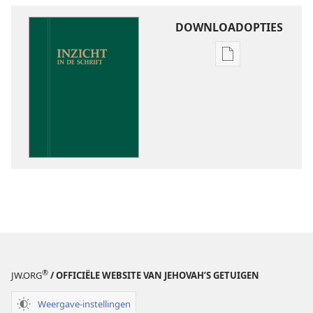
DOWNLOADOPTIES
Downloadoptie
publicaties
Inzicht
in
de
Schrift
®
JW.ORG
/ OFFICIËLE WEBSITE VAN JEHOVAH’S GETUIGEN
Weergave-instellingen