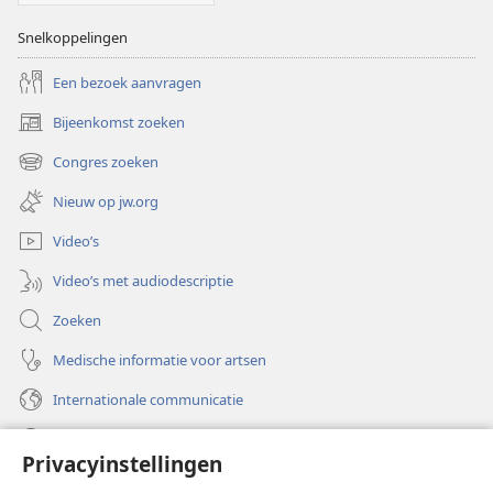
Snelkoppelingen
Een bezoek aanvragen
Bijeenkomst zoeken
(opent
nieuw
Congres zoeken
(opent
venster)
nieuw
Nieuw op jw.org
venster)
Video’s
Video’s met audiodescriptie
Zoeken
Medische informatie voor artsen
Internationale communicatie
Help
Privacyinstellingen