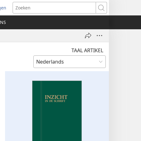
gen
ent
Zoeken
uw
ONS
ster)
TAAL ARTIKEL