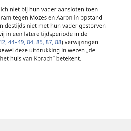
ich niet bij hun vader aansloten toen
ram tegen Mozes en Aäron in opstand
n destijds niet met hun vader gestorven
ij in een latere tijdsperiode in de
42,
44–49,
84,
85,
87,
88
) verwijzingen
oewel deze uitdrukking in wezen „de
het huis van Korach” betekent.