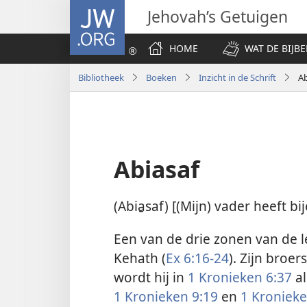
JW.ORG
Jehovah’s Getuigen
HOME
WAT DE BIJBE
Bibliotheek
Boeken
Inzicht in de Schrift
Ab
Abiasaf
(Abia̱saf) [(Mijn) vader heeft b
Een van de drie zonen van de 
Kehath (
Ex 6:16-24
). Zijn broer
wordt hij in
1 Kronieken 6:37
al
1 Kronieken 9:19
en
1 Kronieke