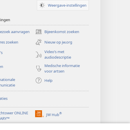
Weergave-instellingen
lingen
bezoek aanvragen
Bijeenkomst zoeken
(opent
nieuw
res zoeken
Nieuw op jw.org
venster)
Video’s met
’s
audiodescriptie
Medische informatie
en
voor artsen
nationale
Help
unicatie
ties
chtower ONLINE
®
JW Hub
(opent
RARY™
nieuw
®
venster)
ibrary
Watchtower Library