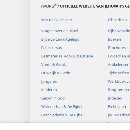
®
JW.ORG
/ OFFICIËLE WEBSITE VAN JEHOVAH’S G
Wat de Bijbel leert
Bibliotheek
Vragen over de Bijbel
Bijbelvertal
Bijbelverzen uitgelegd
Boeken
Bijbelcursus
Brochures
Lesmateriaal voor Bijbelstudie
Folders en u
Vrede & Geluk
Artikelenseri
Huwelijk & Gezin
Tijdschriften
Jongeren
Werkboek vo
Kinderen
Programma’
Geloof in God
Indexen
Wetenschap & De Bijbel
Richtlijnen
Geschiedenis & De Bijbel
JW Broadcas
Video’s