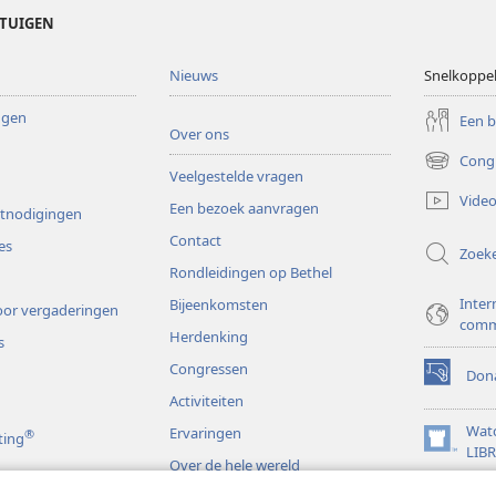
ETUIGEN
Nieuws
Snelkoppe
ingen
Een 
Over ons
Cong
(opent
Veelgestelde vragen
nieuw
Video
Een bezoek aanvragen
venster)
itnodigingen
Contact
es
Zoek
Rondleidingen op Bethel
Inter
Bijeenkomsten
or vergaderingen
comm
Herdenking
s
Congressen
Dona
(opent
Activiteiten
nieuw
venster)
Wat
Ervaringen
®
ting
(opent
LIB
Over de hele wereld
nieuw
JW L
venster)