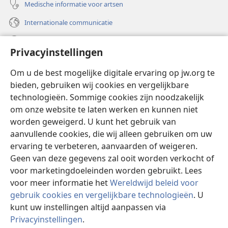
Medische informatie voor artsen
Internationale communicatie
Help
Privacyinstellingen
Donaties
(opent
Om u de best mogelijke digitale ervaring op jw.org te
nieuw
bieden, gebruiken wij cookies en vergelijkbare
venster)
Watchtower ONLINE LIBRARY™
technologieën. Sommige cookies zijn noodzakelijk
(opent
om onze website te laten werken en kunnen niet
nieuw
®
JW Hub
venster)
worden geweigerd. U kunt het gebruik van
(opent
nieuw
aanvullende cookies, die wij alleen gebruiken om uw
®
JW Library
venster)
ervaring te verbeteren, aanvaarden of weigeren.
Geen van deze gegevens zal ooit worden verkocht of
Watchtower Library
voor marketingdoeleinden worden gebruikt. Lees
voor meer informatie het
Wereldwijd beleid voor
gebruik cookies en vergelijkbare technologieën
. U
kunt uw instellingen altijd aanpassen via
Copyright
© 2026 Watch Tower Bible and Tract Society of Pennsylvania.
Privacyinstellingen
.
GEBRUIKSVOORWAARDEN
|
PRIVACYBELEID
|
PRIVACYINSTELLINGEN