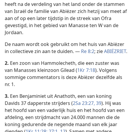
heeft na de verdeling van het land onder de stammen
van Israël de familie van Abiëzer zich hetzij van meet af
aan of op een later tijdstip in de streek van Ofra
gevestigd, in het gebied van Manasse ten W van de
Jordaan.
De naam wordt ook gebruikt om het huis van Abiëzer
in collectieve zin aan te duiden. —
Re 8:2
; zie
ABIËZRIET
.
2.
Een zoon van Hammolecheth, die een zuster was
van Manasses kleinzoon Gilead (
1Kr 7:18
). Volgens
sommige commentators is deze Abiëzer dezelfde als
nr. 1.
3.
Een Benjaminiet uit Anathoth, een van koning
Davids 37 dapperste strijders (
2Sa 23:27,
39
). Hij was
het hoofd van een vaderlijk huis en het hoofd van een
afdeling, een strijdmacht van 24.000 mannen die de
koning gedurende de negende maand van elk jaar
dienden (
1Kr 11:28;
27:1,
12
). Samen met andere