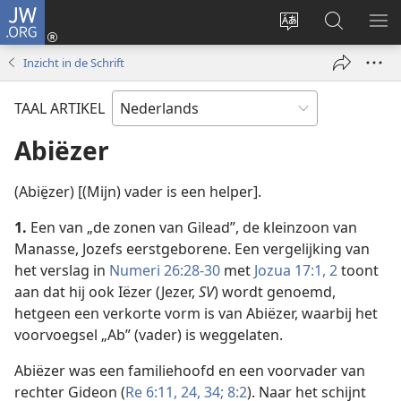
JW.ORG
Inloggen
(opent
Taal
Zoeken
ME
nieuw
site
op
WE
Inzicht in de Schrift
venster)
wijzigen
JW.ORG
TAAL ARTIKEL
Abiëzer
(Abië̱zer) [(Mijn) vader is een helper].
1.
Een van „de zonen van Gilead”, de kleinzoon van
Manasse, Jozefs eerstgeborene. Een vergelijking van
het verslag in
Numeri 26:28-30
met
Jozua 17:1, 2
toont
aan dat hij ook Iëzer (Jezer,
SV
) wordt genoemd,
hetgeen een verkorte vorm is van Abiëzer, waarbij het
voorvoegsel „Ab” (vader) is weggelaten.
Abiëzer was een familiehoofd en een voorvader van
rechter Gideon (
Re 6:11,
24,
34;
8:2
). Naar het schijnt