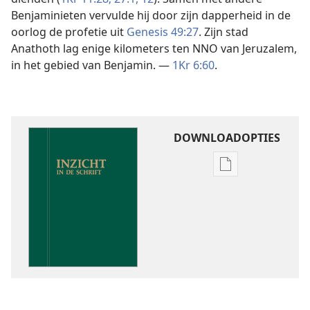
Benjaminieten vervulde hij door zijn dapperheid in de
oorlog de profetie uit
Genesis 49:27
. Zijn stad
Anathoth lag enige kilometers ten NNO van Jeruzalem,
in het gebied van Benjamin. —
1Kr 6:60
.
DOWNLOADOPTIES
Downloadoptie
publicaties
Inzicht
in
de
Schrift