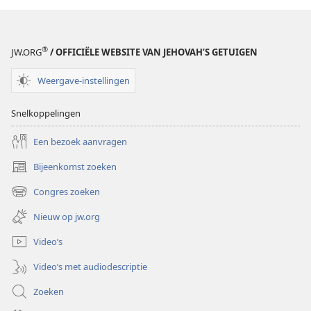
®
JW.ORG
/ OFFICIËLE WEBSITE VAN JEHOVAH’S GETUIGEN
Weergave-instellingen
Snelkoppelingen
Een bezoek aanvragen
Bijeenkomst zoeken
(opent
nieuw
Congres zoeken
(opent
venster)
nieuw
Nieuw op jw.org
venster)
Video’s
Video’s met audiodescriptie
Zoeken