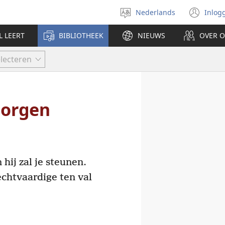
Nederlands
Inlog
Taal
(op
selecteren
nie
L LEERT
BIBLIOTHEEK
NIEUWS
OVER 
ven
lecteren
zorgen
 hij zal je steunen.
rechtvaardige ten val