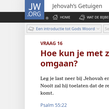
JW.ORG
Jehovah’s Getuigen
HOME
WAT DE BIJBE
Een introductie tot Gods Woord
Se
VRAAG 16
Hoe kun je met 
omgaan?
Leg je last neer bij Jehovah en
Nooit zal hij toelaten dat de 
komt.
Psalm 55:22