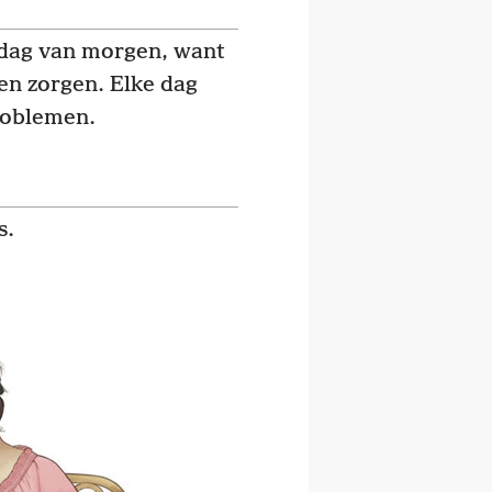
 dag van morgen, want
gen zorgen. Elke dag
roblemen.
s.