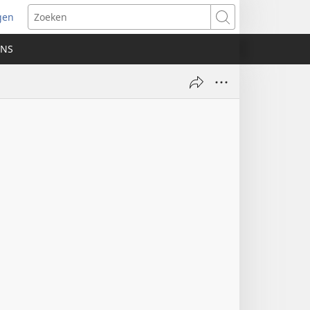
gen
ent
Zoeken
uw
ONS
ster)