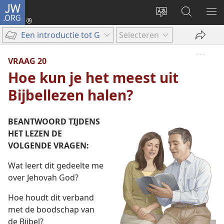
JW.ORG
Inloggen
(opent
Taal
Zoeken
ME
nieuw
site
op
WE
Een introductie tot Gods Woord
Selecteren
venster)
wijzigen
JW.ORG
VRAAG 20
Hoe kun je het meest uit
Bijbellezen halen?
BEANTWOORD TIJDENS
HET LEZEN DE
VOLGENDE VRAGEN:
Wat leert dit gedeelte me
over Jehovah God?
Hoe houdt dit verband
met de boodschap van
de Bijbel?