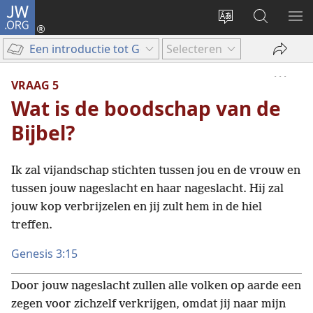
JW.ORG
Inloggen
(opent
Taal
Zoeken
ME
nieuw
site
op
WE
Een introductie tot Gods Woord
Selecteren
venster)
wijzigen
JW.ORG
VRAAG 5
Wat is de boodschap van de
Bijbel?
Ik zal vijandschap stichten tussen jou en de vrouw en
tussen jouw nageslacht en haar nageslacht. Hij zal
jouw kop verbrijzelen en jij zult hem in de hiel
treffen.
Genesis 3:15
Door jouw nageslacht zullen alle volken op aarde een
zegen voor zichzelf verkrijgen, omdat jij naar mijn