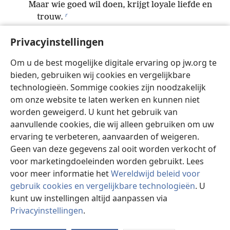
Maar wie goed wil doen, krijgt loyale liefde en
r
trouw.
23
Elk hard werk levert iets op,
Privacyinstellingen
s
maar praatjes leiden tot gebrek.
24
De kroon van de wijzen is hun rijkdom,
Om u de best mogelijke digitale ervaring op jw.org te
maar de dwaasheid van de dwazen is alleen
bieden, gebruiken wij cookies en vergelijkbare
t
maar dwaasheid.
technologieën. Sommige cookies zijn noodzakelijk
25
*
om onze website te laten werken en kunnen niet
Een ware getuige redt levens,
worden geweigerd. U kunt het gebruik van
maar een valse getuige ademt leugens.
aanvullende cookies, die wij alleen gebruiken om uw
26
Ontzag voor Jehovah geeft een sterk vertrouwen
ervaring te verbeteren, aanvaarden of weigeren.
u
Geen van deze gegevens zal ooit worden verkocht of
en zal een veilige plaats zijn voor je kinderen.
voor marketingdoeleinden worden gebruikt. Lees
v
voor meer informatie het
Wereldwijd beleid voor
27
Ontzag voor Jehovah is een bron van leven,
gebruik cookies en vergelijkbare technologieën
. U
het houdt je weg van de strikken van de dood.
kunt uw instellingen altijd aanpassen via
w
28
Een groot volk is de pracht van een koning,
Privacyinstellingen
.
St
maar een heerser zonder onderdanen gaat