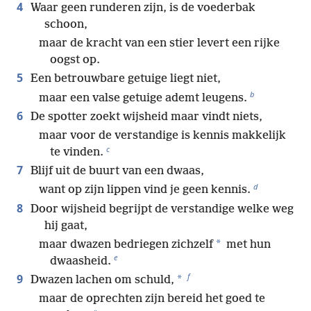
4
Waar geen runderen zijn, is de voederbak
schoon,
maar de kracht van een stier levert een rijke
oogst op.
5
Een betrouwbare getuige liegt niet,
b
maar een valse getuige ademt leugens.
6
De spotter zoekt wijsheid maar vindt niets,
maar voor de verstandige is kennis makkelijk
c
te vinden.
7
Blijf uit de buurt van een dwaas,
d
want op zijn lippen vind je geen kennis.
8
Door wijsheid begrijpt de verstandige welke weg
hij gaat,
*
maar dwazen bedriegen zichzelf
met hun
e
dwaasheid.
f
9
*
Dwazen lachen om schuld,
maar de oprechten zijn bereid het goed te