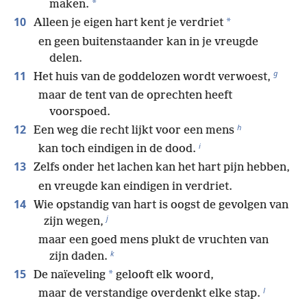
*
maken.
10
*
Alleen je eigen hart kent je verdriet
en geen buitenstaander kan in je vreugde
delen.
g
11
Het huis van de goddelozen wordt verwoest,
maar de tent van de oprechten heeft
voorspoed.
h
12
Een weg die recht lijkt voor een mens
i
kan toch eindigen in de dood.
13
Zelfs onder het lachen kan het hart pijn hebben,
en vreugde kan eindigen in verdriet.
14
Wie opstandig van hart is oogst de gevolgen van
j
zijn wegen,
maar een goed mens plukt de vruchten van
k
zijn daden.
15
*
De naïeveling
gelooft elk woord,
l
maar de verstandige overdenkt elke stap.