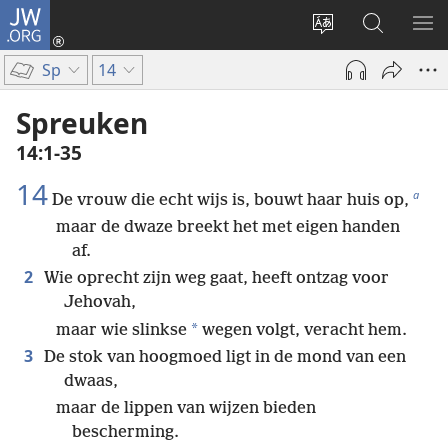
JW.ORG
Inloggen
(opent
Taal
Zoeken
ME
nieuw
site
op
WE
Sp
14
venster)
wijzigen
JW.ORG
Spreuken
14:1-35
14
a
De vrouw die echt wijs is, bouwt haar huis op,
maar de dwaze breekt het met eigen handen
af.
2
Wie oprecht zijn weg gaat, heeft ontzag voor
Jehovah,
*
maar wie slinkse
wegen volgt, veracht hem.
3
De stok van hoogmoed ligt in de mond van een
dwaas,
maar de lippen van wijzen bieden
bescherming.