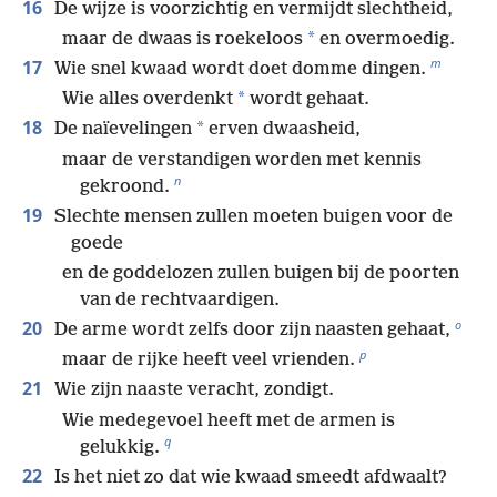
16
De wijze is voorzichtig en vermijdt slechtheid,
*
maar de dwaas is roekeloos
en overmoedig.
m
17
Wie snel kwaad wordt doet domme dingen.
*
Wie alles overdenkt
wordt gehaat.
18
*
De naïevelingen
erven dwaasheid,
maar de verstandigen worden met kennis
n
gekroond.
19
Slechte mensen zullen moeten buigen voor de
goede
en de goddelozen zullen buigen bij de poorten
van de rechtvaardigen.
o
20
De arme wordt zelfs door zijn naasten gehaat,
p
maar de rijke heeft veel vrienden.
21
Wie zijn naaste veracht, zondigt.
Wie medegevoel heeft met de armen is
q
gelukkig.
22
Is het niet zo dat wie kwaad smeedt afdwaalt?