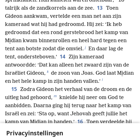
sprinkhanen. Hun kamelen waren ontelbaar,
zo
13
talrijk als de zandkorrels aan de zee.
Toen
Gideon aankwam, vertelde een man net aan zijn
kameraad wat hij had gedroomd. Hij zei: ‘Ik heb
gedroomd dat een rond gerstebrood het kamp van
Mi̱dian kwam binnenrollen en heel hard tegen een
j
tent aan botste zodat die omviel.
En daar lag de
14
tent, ondersteboven.’
Zijn kameraad
antwoordde: ‘Dat kan alleen het zwaard zijn van de
k
Israëliet Gideon,
de zoon van Joas. God laat Mi̱dian
l
en het hele kamp in zijn handen vallen.’
15
Zodra Gideon het verhaal van de droom en de
m
uitleg had gehoord,
knielde hij neer om God te
aanbidden. Daarna ging hij terug naar het kamp van
Israël en zei: ‘Sta op, want Jehovah geeft jullie het
16
kamp van Mi̱dian in handen.’
Toen verdeelde hij
de 300 mannen in drie groepen en gaf ze allemaal
Privacyinstellingen
n
een hoorn
en een grote lege kruik met een fakkel