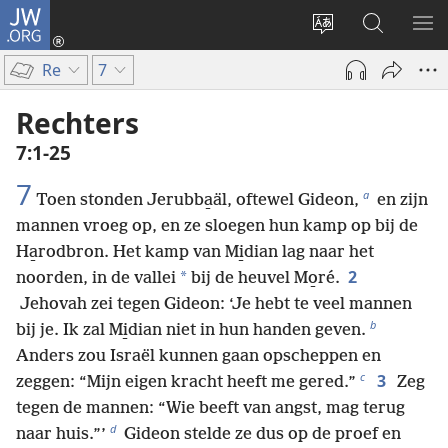
JW.ORG
Inloggen
(opent
Taal
Zoeken
ME
nieuw
site
op
WE
Re
7
venster)
wijzigen
JW.ORG
Rechters
7:1-25
7
a
Toen stonden Jerubba̱äl, oftewel Gideon,
en zijn
mannen vroeg op, en ze sloegen hun kamp op bij de
Ha̱rodbron. Het kamp van Mi̱dian lag naar het
2
*
noorden, in de vallei
bij de heuvel Mo̱ré.
Jehovah zei tegen Gideon: ‘Je hebt te veel mannen
b
bij je. Ik zal Mi̱dian niet in hun handen geven.
Anders zou Israël kunnen gaan opscheppen en
c
3
zeggen: “Mijn eigen kracht heeft me gered.”
Zeg
tegen de mannen: “Wie beeft van angst, mag terug
d
naar huis.”’
Gideon stelde ze dus op de proef en