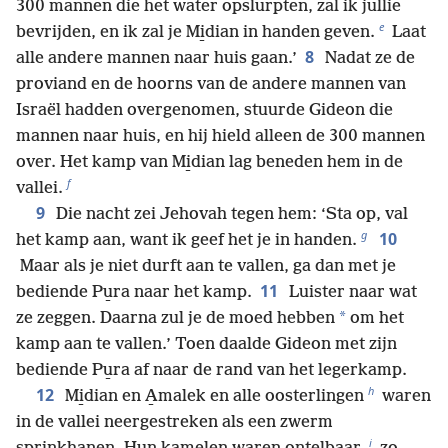
300 mannen die het water opslurpten, zal ik jullie
e
bevrijden, en ik zal je Mi̱dian in handen geven.
Laat
8
alle andere mannen naar huis gaan.’
Nadat ze de
proviand en de hoorns van de andere mannen van
Israël hadden overgenomen, stuurde Gideon die
mannen naar huis, en hij hield alleen de 300 mannen
over. Het kamp van Mi̱dian lag beneden hem in de
f
vallei.
9
Die nacht zei Jehovah tegen hem: ‘Sta op, val
g
10
het kamp aan, want ik geef het je in handen.
Maar als je niet durft aan te vallen, ga dan met je
11
bediende Pu̱ra naar het kamp.
Luister naar wat
*
ze zeggen. Daarna zul je de moed hebben
om het
kamp aan te vallen.’ Toen daalde Gideon met zijn
bediende Pu̱ra af naar de rand van het legerkamp.
h
12
Mi̱dian en A̱malek en alle oosterlingen
waren
in de vallei neergestreken als een zwerm
i