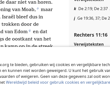
e daar niet van horen.
k
De 2:19; De 2:37
o
oning van Moab,
maar
Israël bleef dus in
j
Ge 19:36, 37; De 2
r trokken door de
q
and van Edom
en dat
Rechters 11:16
gs de oostkant van het
Verwijsteksten
n kamp op in de streek
l
Nu 14:25
e A̱rnon de grens van
nnen de grenzen van
m
Nu 20:1
w.org te bieden, gebruiken wij cookies en vergelijkbare te
 en kunnen niet worden geweigerd. U kunt het gebruik van 
boodschappers naar
vaarden of weigeren. Geen van deze gegevens zal ooit wo
Rechters 11:17
het
Wereldwijd beleid voor gebruik cookies en vergelijkbar
en, de koning van
Verwijsteksten
‘Mogen we door uw land
20
t
ing trekken?’
n
Ge 36:1; Nu 20:14
niet en liet ze niet
o
Ge 19:36, 37