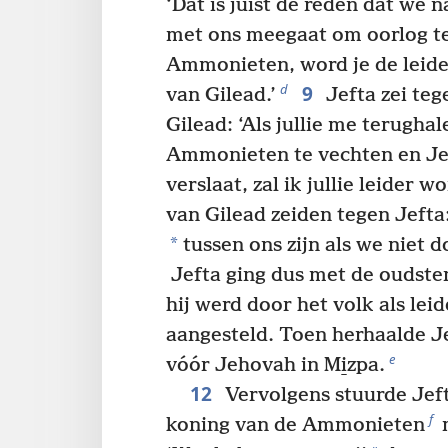
‘Dat is juist de reden dat we n
met ons meegaat om oorlog te
Ammonieten, word je de leide
9
d
van Gilead.’
Jefta zei teg
Gilead: ‘Als jullie me terugha
Ammonieten te vechten en Je
verslaat, zal ik jullie leider w
van Gilead zeiden tegen Jefta
*
tussen ons zijn als we niet d
Jefta ging dus met de oudste
hij werd door het volk als lei
aangesteld. Toen herhaalde Je
e
vóór Jehovah in Mi̱zpa.
12
Vervolgens stuurde Jef
f
koning van de Ammonieten
m