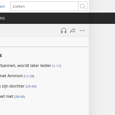
gen
ent
Zoeken
uw
ONS
ster)
s
rbannen, wordt later leider
(
1-11
)
t met Ammon
(
12-28
)
n zijn dochter
(
29-40
)
wt niet
(
38-40
)