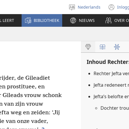
Nederlands
Inlog
Taal
(op
selecteren
nie
L LEERT
BIBLIOTHEEK
NIEUWS
OVER 
ven
Inhoud Rechter
Rechter Jefta ve
ijder, de Gileadiet
Jefta redeneer
en prostituee, en
 Gileads vrouw schonk
Jefta’s belofte e
 van zijn vrouw
Dochter trou
fta weg en zeiden: ‘Jij
lie van onze vader,