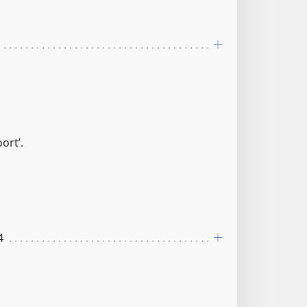
ort’.
4