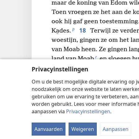
maar de koning van Edom wild
Toen vroegen ze het aan de k
ook hij gaf geen toestemming. 
18
p
Ka̱des.
Terwijl ze verde
woestijn, gingen ze om het l
van Moab heen. Ze gingen lan
r
land van Moab
en sloegen hu
van de A̱rnon. En aangezien d
Privacyinstellingen
s
Moab
vormt, zijn ze niet bi
Om u de best mogelijke digitale ervaring op j
Moab geweest.
noodzakelijk om onze website te laten werken
19
Daarna stuurde Israël 
gebruiken om uw ervaring te verbeteren, aan
worden gebruikt. Lees voor meer informatie 
koning Si̱hon van de Amoriet
aanpassen via
Privacyinstellingen
.
He̱sbon, om hem te vragen: 
naar onze plaats van bestemm
Aanvaarden
Weigeren
Aanpassen
Maar Si̱hon vertrouwde Israël 