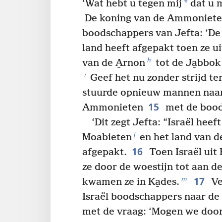
*
‘Wat hebt u tegen mij
dat u m
De koning van de Ammonieten
boodschappers van Jefta: ‘De 
land heeft afgepakt toen ze u
h
van de A̱rnon
tot de Ja̱bbok
i
Geef het nu zonder strijd ter
stuurde opnieuw mannen naar
15
Ammonieten
met de bood
‘Dit zegt Jefta: “Israël heef
j
Moabieten
en het land van 
16
afgepakt.
Toen Israël uit
ze door de woestijn tot aan d
17
m
kwamen ze in Ka̱des.
Ve
Israël boodschappers naar d
met de vraag: ‘Mogen we door