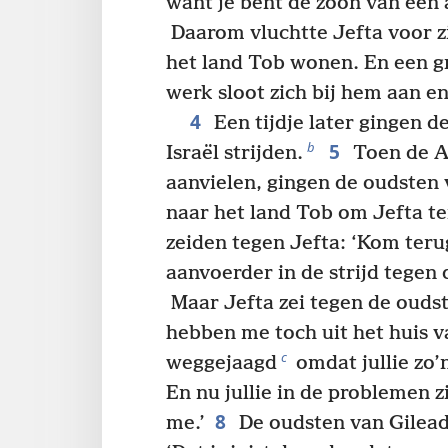
want je bent de zoon van een 
Daarom vluchtte Jefta voor zi
het land Tob wonen. En een 
werk sloot zich bij hem aan e
4
Een tijdje later gingen 
5
b
Israël strijden.
Toen de A
aanvielen, gingen de oudsten
naar het land Tob om Jefta te
zeiden tegen Jefta: ‘Kom ter
aanvoerder in de strijd tegen
Maar Jefta zei tegen de oudste
hebben me toch uit het huis v
c
weggejaagd
omdat jullie zo
En nu jullie in de problemen zi
8
me.’
De oudsten van Gilead