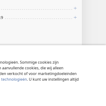
:9
chnologieën. Sommige cookies zijn
aanvullende cookies, die wij alleen
rden verkocht of voor marketingdoeleinden
e technologieën
. U kunt uw instellingen altijd
; De 2:4