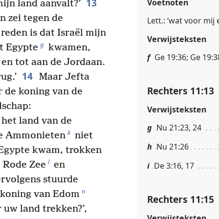
13
Voetnoten
ijn land aanvalt?’
 zei tegen de
Lett.: ‘wat voor mij 
reden is dat Israël mijn
Verwijsteksten
g
it Egypte
kwamen,
f
Ge 19:36; Ge 19:3
 en tot aan de Jordaan.
14
ug.’
Maar Jefta
Rechters 11:13
 de koning van de
schap:
Verwijsteksten
t het land van de
g
Nu 21:23, 24
k
de Ammonieten
niet
h
Nu 21:26
 Egypte kwam, trokken
l
e Rode Zee
en
i
De 3:16, 17
rvolgens stuurde
n
e koning van Edom
Rechters 11:15
 uw land trekken?’,
Verwijsteksten