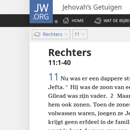
JW.ORG
Jehovah’s Getuigen
HOME
WAT DE BIJBE
Rechters
11
Rechters
11:1-40
11
Nu was er een dappere str
a
Jefta.
Hij was de zoon van e
2
Gilead was zijn vader.
Maar
hem ook zonen. Toen de zonen
volwassen waren, joegen ze Je
krijgt geen erfdeel in de fami