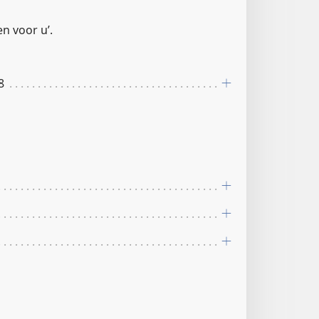
en voor u’.
8