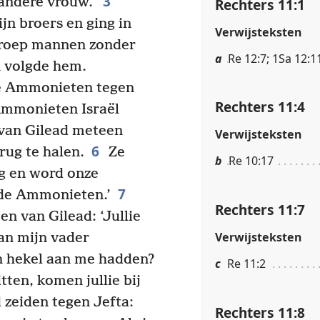
3
andere vrouw.’
Rechters 11:1
jn broers en ging in
Verwijsteksten
groep mannen zonder
a
Re 12:7; 1Sa 12:1
n volgde hem.
de Ammonieten tegen
Rechters 11:4
mmonieten Israël
 van Gilead meteen
Verwijsteksten
6
rug te halen.
Ze
b
Re 10:17
ug en word onze
7
 de Ammonieten.’
Rechters 11:7
n van Gilead: ‘Jullie
Verwijsteksten
an mijn vader
’n hekel aan me hadden?
c
Re 11:2
tten, komen jullie bij
 zeiden tegen Jefta:
Rechters 11:8