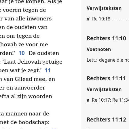
aar je toe komen. Als je
Verwijsteksten
 voeren tegen de
d
Re 10:18
r van alle inwoners
en de oudsten van
len om tegen de
Rechters 11:10
hovah ze voor me
Voetnoten
10
orden!’
De oudsten
Lett.: ‘degene die ho
: ‘Laat Jehovah getuige
11
oen wat je zegt.’
Rechters 11:11
n van Gilead mee, en
der en aanvoerder
Verwijsteksten
fta al zijn woorden
e
Re 10:17; Re 11:3
ta mannen naar de
Rechters 11:12
et de boodschap: