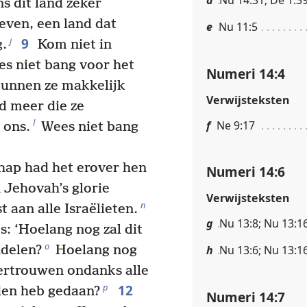
s dit land zeker
even, een land dat
e
Nu 11:5
9
j
g.
Kom niet in
s niet bang voor het
Numeri 14:4
unnen ze makkelijk
Verwijsteksten
 meer die ze
l
f
Ne 9:17
 ons.
Wees niet bang
ap had het erover hen
Numeri 14:6
Jehovah’s glorie
Verwijsteksten
n
aan alle Israëlieten.
g
Nu 13:8; Nu 13:1
: ‘Hoelang nog zal dit
o
ndelen?
Hoelang nog
h
Nu 13:6; Nu 13:1
vertrouwen ondanks alle
12
p
den heb gedaan?
Numeri 14:7