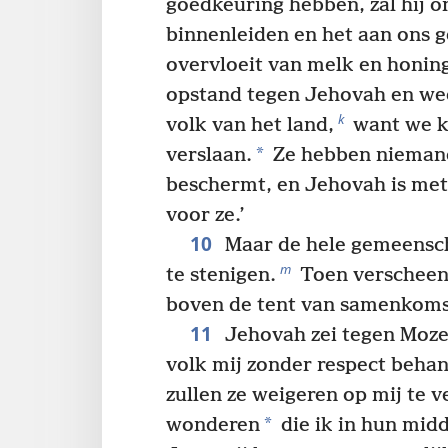
goedkeuring hebben, zal hij on
binnenleiden en het aan ons g
overvloeit van melk en honin
opstand tegen Jehovah en wee
k
volk van het land,
want we k
*
verslaan.
Ze hebben niemand
beschermt, en Jehovah is met
voor ze.’
10
Maar de hele gemeensch
m
te stenigen.
Toen verscheen 
boven de tent van samenkomst 
11
Jehovah zei tegen Mozes
volk mij zonder respect beha
zullen ze weigeren op mij te 
*
wonderen
die ik in hun mid