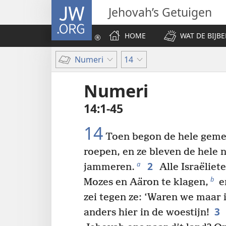
JW.ORG
Jehovah’s Getuigen
HOME
WAT DE BIJBE
Numeri
14
Numeri
14:1-45
14
Toen begon de hele geme
roepen, en ze bleven de hele
2
a
jammeren.
Alle Israëlie
b
Mozes en Aäron te klagen,
e
zei tegen ze: ‘Waren we maar 
3
anders hier in de woestijn!