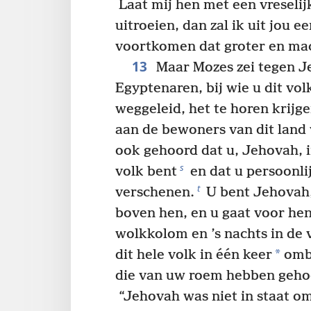
Laat mij hen met een vreselijk
uitroeien, dan zal ik uit jou e
voortkomen dat groter en macht
13
Maar Mozes zei tegen Je
Egyptenaren, bij wie u dit vo
weggeleid, het te horen krijg
aan de bewoners van dit land 
ook gehoord dat u, Jehovah, i
s
volk bent
en dat u persoonli
t
verschenen.
U bent Jehovah,
boven hen, en u gaat voor hen
wolkkolom en ’s nachts in de
*
dit hele volk in één keer
ombr
die van uw roem hebben geho
“Jehovah was niet in staat om