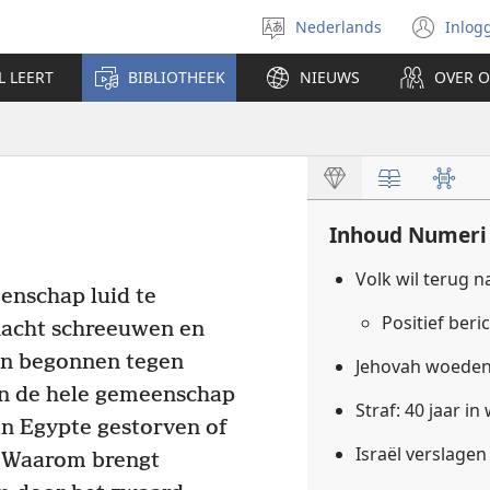
Nederlands
Inlog
Taal
(op
selecteren
nie
L LEERT
BIBLIOTHEEK
NIEUWS
OVER 
ven
Inhoud Numeri
Volk wil terug 
enschap luid te
Positief beri
 nacht schreeuwen en
ten begonnen tegen
Jehovah woeden
n de hele gemeenschap
Straf: 40 jaar in
in Egypte gestorven of
Israël verslage
Waarom brengt