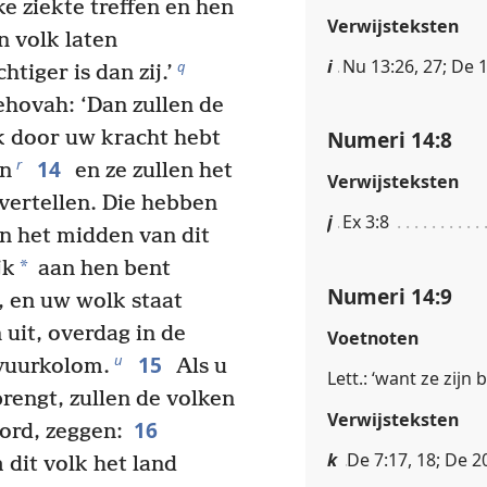
e ziekte treffen en hen
Verwijsteksten
en volk laten
i
Nu 13:26, 27; De 1
q
iger is dan zij.’
hovah: ‘Dan zullen de
Numeri 14:8
lk door uw kracht hebt
14
r
en
en ze zullen het
Verwijsteksten
vertellen. Die hebben
j
Ex 3:8
n het midden van dit
*
jk
aan hen bent
Numeri 14:9
 en uw wolk staat
 uit, overdag in de
Voetnoten
15
u
 vuurkolom.
Als u
Lett.: ‘want ze zijn
engt, zullen de volken
Verwijsteksten
16
ord, zeggen:
k
De 7:17, 18; De 2
 dit volk het land