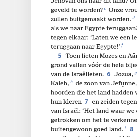
Jehovah ons naar dit land? O
c
geveld te worden?
Onze vrou
d
zullen buitgemaakt worden.
als we naar Egypte teruggaan
tegen elkaar: ‘Laten we een le
f
teruggaan naar Egypte!’
5
Toen lieten Mozes en Aär
grond vallen vóór de hele b
6
g
van de Israëlieten.
Jozua,
h
Kaleb,
de zoon van Jefu̱nne,
hoorden die het land hadden 
7
hun kleren
en zeiden tege
van Israël: ‘Het land waar we
getrokken om het te verkenne
8
i
buitengewoon goed land.