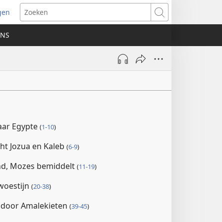
gen
ent
Zoeken
uw
ONS
ster)
naar Egypte
(
1-10
)
cht Jozua en Kaleb
(
6-9
)
d, Mozes bemiddelt
(
11-19
)
 woestijn
(
20-38
)
n door Amalekieten
(
39-45
)