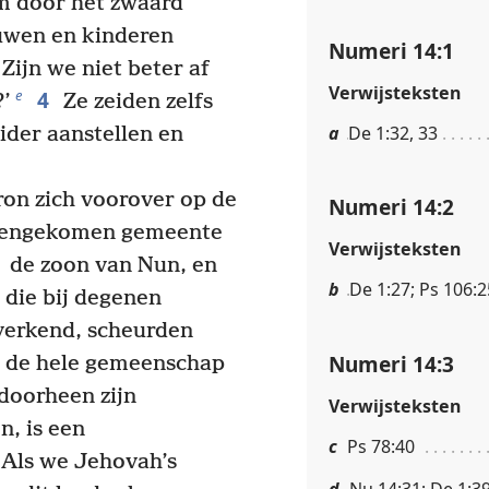
m door het zwaard
wen en kinderen
Numeri 14:1
Zijn we niet beter af
Verwijsteksten
4
e
?’
Ze zeiden zelfs
a
De 1:32, 33
ider aanstellen en
on zich voorover op de
Numeri 14:2
ijeengekomen gemeente
Verwijsteksten
de zoon van Nun, en
b
De 1:27; Ps 106:2
 die bij degenen
verkend, scheurden
Numeri 14:3
n de hele gemeenschap
 doorheen zijn
Verwijsteksten
n, is een
c
Ps 78:40
Als we Jehovah’s
d
Nu 14:31; De 1:3