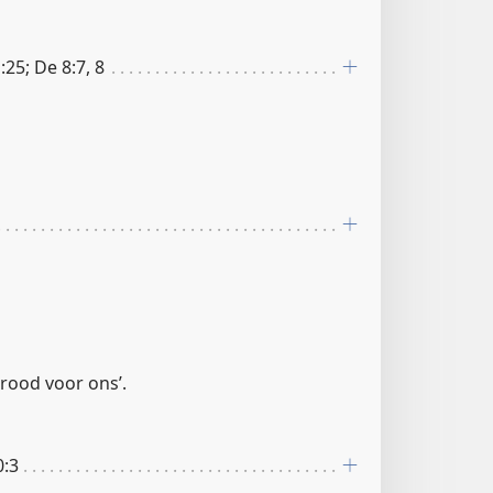
:25; De 8:7, 8
 brood voor ons’.
0:3