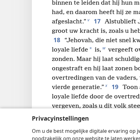
binnen te leiden dat hij hun 
had, en daarom heeft hij ze m
17
v
afgeslacht.”
Alstublieft 
groot uw kracht is, zoals u he
18
“Jehovah, die niet snel k
w
*
loyale liefde
is,
vergeeft o
zonden. Maar hij laat schuldig
ongestraft en hij laat zonen 
overtredingen van de vaders, 
19
x
vierde generatie.”
Toon a
loyale liefde door de overtred
vergeven, zoals u dit volk st
y
Egypte af tot hier toe.’
Privacyinstellingen
20
Toen zei Jehovah: ‘Ik za
Om u de best mogelijke digitale ervaring op j
21
z
vraagt.
Maar zo zeker als
noodzakelijk om onze website te laten werken