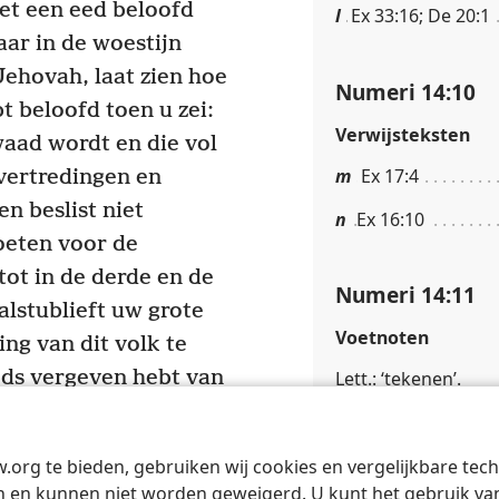
met een eed beloofd
l
Ex 33:16; De 20:1
aar in de woestijn
Jehovah, laat zien hoe
Numeri 14:10
bt beloofd toen u zei:
Verwijsteksten
waad wordt en die vol
m
Ex 17:4
vertredingen en
en beslist niet
n
Ex 16:10
boeten voor de
tot in de derde en de
Numeri 14:11
lstublieft uw grote
Voetnoten
ing van dit volk te
eeds vergeven hebt van
Lett.: ‘tekenen’.
Verwijsteksten
l ze vergeven, zoals je
o
Ex 16:28; Nu 14:2
w.org te bieden, gebruiken wij cookies en vergelijkbare te
 ik leef, de hele aarde
 en kunnen niet worden geweigerd. U kunt het gebruik van 