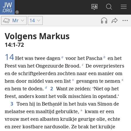
JW.ORG
Inloggen
(opent
Taal
Zoeken
ME
nieuw
site
op
WE
Mr
14
venster)
wijzigen
JW.ORG
Volgens Markus
14:1-72
14
a
b
Het was twee dagen
voor het Pascha
en het
c
Feest van het Ongezuurde Brood.
De overpriesters
en de schriftgeleerden zochten naar een manier om
*
*
hem door middel van een list
gevangen te nemen
d
2
en hem te doden.
Want ze zeiden: ‘Niet op het
feest, anders komt het volk misschien in opstand.’
3
Toen hij in Betha̱nië in het huis van Simon de
*
melaatse een maaltijd gebruikte,
kwam er een
vrouw met een albasten kruikje geurige olie, echte
en zeer kostbare nardusolie. Ze brak het kruikje