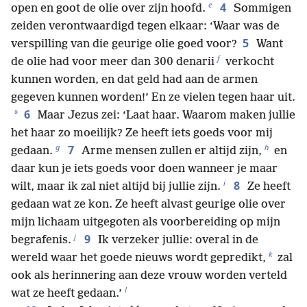
e
4
open en goot de olie over zijn hoofd.
Sommigen
zeiden verontwaardigd tegen elkaar: ‘Waar was de
5
verspilling van die geurige olie goed voor?
Want
f
de olie had voor meer dan 300 denarii
verkocht
kunnen worden, en dat geld had aan de armen
gegeven kunnen worden!’ En ze vielen tegen haar uit.
6
*
Maar Jezus zei: ‘Laat haar. Waarom maken jullie
het haar zo moeilijk? Ze heeft iets goeds voor mij
g
h
7
gedaan.
Arme mensen zullen er altijd zijn,
en
daar kun je iets goeds voor doen wanneer je maar
i
8
wilt, maar ik zal niet altijd bij jullie zijn.
Ze heeft
gedaan wat ze kon. Ze heeft alvast geurige olie over
mijn lichaam uitgegoten als voorbereiding op mijn
j
9
begrafenis.
Ik verzeker jullie: overal in de
k
wereld waar het goede nieuws wordt gepredikt,
zal
ook als herinnering aan deze vrouw worden verteld
l
wat ze heeft gedaan.’