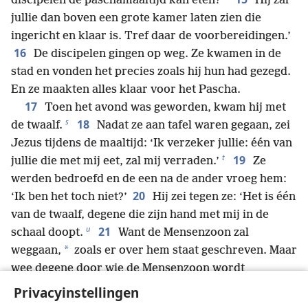
discipelen de paschamaaltijd kan eten?’”
Hij zal
jullie dan boven een grote kamer laten zien die
ingericht en klaar is. Tref daar de voorbereidingen.’
16
De discipelen gingen op weg. Ze kwamen in de
stad en vonden het precies zoals hij hun had gezegd.
En ze maakten alles klaar voor het Pascha.
17
Toen het avond was geworden, kwam hij met
s
18
de twaalf.
Nadat ze aan tafel waren gegaan, zei
Jezus tijdens de maaltijd: ‘Ik verzeker jullie: één van
t
19
jullie die met mij eet, zal mij verraden.’
Ze
werden bedroefd en de een na de ander vroeg hem:
20
‘Ik ben het toch niet?’
Hij zei tegen ze: ‘Het is één
van de twaalf, degene die zijn hand met mij in de
u
21
schaal doopt.
Want de Mensenzoon zal
*
weggaan,
zoals er over hem staat geschreven. Maar
wee degene door wie de Mensenzoon wordt
v
verraden!
Die man had beter niet geboren kunnen
Privacyinstellingen
w
worden.’