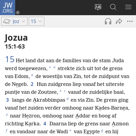
JW.ORG
Inloggen
(opent
Taal
Zoeken
ME
nieuw
site
op
WE
Joz
15
venster)
wijzigen
JW.ORG
Jozua
15:1-63
15
Het land dat aan de families van de stam Juda
a
*
werd toegewezen,
strekte zich uit tot de grens
b
van Edom,
de woestijn van Zin, tot de zuidpunt van
2
de Ne̱geb.
Hun zuidgrens liep vanaf het uiterste
c
*
puntje van de Zoutzee,
vanaf de zuidelijke baai,
d
3
langs de A̱krabbimpas
en via Zin. De grens ging
vanaf het zuiden verder omhoog naar Ka̱des-Barne̱a,
e
naar He̱zron, omhoog naar A̱ddar en boog af
4
richting Ka̱rka.
Daarna liep de grens naar A̱zmon
f
g
*
en vandaar naar de Wadi
van Egypte
en hij