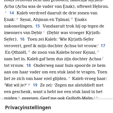
zoals Jehovah hem had geboden, namelijk Ki̱rjath-
A̱rba (A̱rba was de vader van E̱nak), oftewel He̱bron.
z
14
Kaleb verdreef daaruit de drie zonen van
a
b
E̱nak:
Se̱sai, Ahi̱man en Ta̱lmai;
E̱naks
15
nakomelingen.
Vandaaruit trok hij op tegen de
c
inwoners van De̱bir
(De̱bir was vroeger Ki̱rjath-
16
Se̱fer).
Toen zei Kaleb: ‘Wie Ki̱rjath-Se̱fer
17
verovert, geef ik mijn dochter A̱chsa tot vrouw.’
d
e
En O̱thniël,
de zoon van Kalebs broer Ke̱naz,
f
nam het in. Kaleb gaf hem dus zijn dochter A̱chsa
18
tot vrouw.
Onderweg naar huis spoorde ze hem
aan om haar vader om een stuk land te vragen. Toen
*
liet ze zich van haar ezel glijden.
Kaleb vroeg haar:
g
19
‘Wat wil je?’
Ze zei: ‘Zegen me alstublieft met
een geschenk, want u hebt me een stuk land in het
*
*
zuiden
gegeven. Geef me ook Gu̱lloth-Ma̱ïm.’
Daarom gaf hij haar Hoog-Gu̱lloth en Laag-Gu̱lloth.
Privacyinstellingen
20
Dit was het erfdeel van de families van de stam