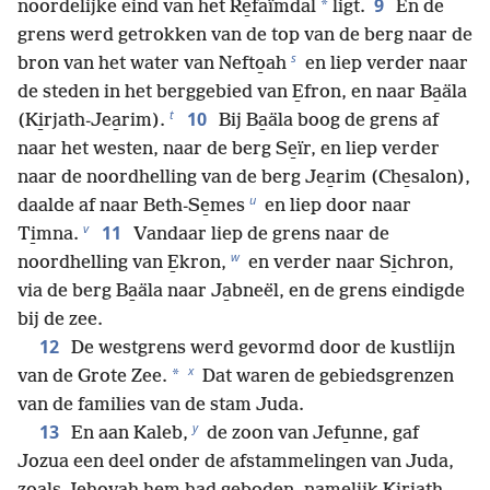
9
*
noordelijke eind van het Re̱faïmdal
ligt.
En de
grens werd getrokken van de top van de berg naar de
s
bron van het water van Nefto̱ah
en liep verder naar
de steden in het berggebied van E̱fron, en naar Ba̱äla
t
10
(Ki̱rjath-Jea̱rim).
Bij Ba̱äla boog de grens af
naar het westen, naar de berg Se̱ïr, en liep verder
naar de noordhelling van de berg Jea̱rim (Che̱salon),
u
daalde af naar Beth-Se̱mes
en liep door naar
v
11
Ti̱mna.
Vandaar liep de grens naar de
w
noordhelling van E̱kron,
en verder naar Si̱chron,
via de berg Ba̱äla naar Ja̱bneël, en de grens eindigde
bij de zee.
12
De westgrens werd gevormd door de kustlijn
x
*
van de Grote Zee.
Dat waren de gebiedsgrenzen
van de families van de stam Juda.
y
13
En aan Kaleb,
de zoon van Jefu̱nne, gaf
Jozua een deel onder de afstammelingen van Juda,