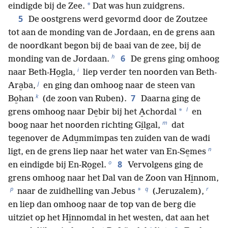
*
eindigde bij de Zee.
Dat was hun zuidgrens.
5
De oostgrens werd gevormd door de Zoutzee
tot aan de monding van de Jordaan, en de grens aan
de noordkant begon bij de baai van de zee, bij de
h
6
monding van de Jordaan.
De grens ging omhoog
i
naar Beth-Ho̱gla,
liep verder ten noorden van Beth-
j
Ara̱ba,
en ging dan omhoog naar de steen van
k
7
Bo̱han
(de zoon van Ruben).
Daarna ging de
l
*
grens omhoog naar De̱bir bij het A̱chordal
en
m
boog naar het noorden richting Gi̱lgal,
dat
tegenover de Adu̱mmimpas ten zuiden van de wadi
n
ligt, en de grens liep naar het water van En-Se̱mes
o
8
en eindigde bij En-Ro̱gel.
Vervolgens ging de
grens omhoog naar het Dal van de Zoon van Hi̱nnom,
p
q
r
*
naar de zuidhelling van Jebus
(Jeruzalem),
en liep dan omhoog naar de top van de berg die
uitziet op het Hi̱nnomdal in het westen, dat aan het