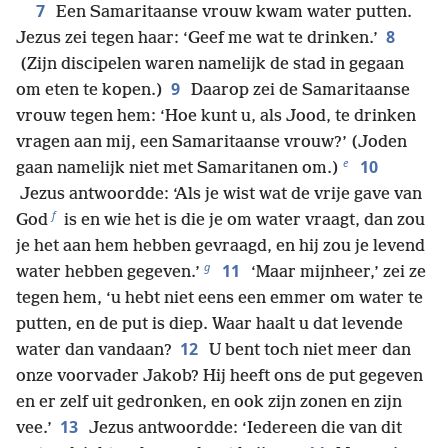
7
Een Samaritaanse vrouw kwam water putten.
8
Jezus zei tegen haar: ‘Geef me wat te drinken.’
(Zijn discipelen waren namelijk de stad in gegaan
9
om eten te kopen.)
Daarop zei de Samaritaanse
vrouw tegen hem: ‘Hoe kunt u, als Jood, te drinken
vragen aan mij, een Samaritaanse vrouw?’ (Joden
e
10
gaan namelijk niet met Samaritanen om.)
Jezus antwoordde: ‘Als je wist wat de vrije gave van
f
God
is en wie het is die je om water vraagt, dan zou
je het aan hem hebben gevraagd, en hij zou je levend
g
11
water hebben gegeven.’
‘Maar mijnheer,’ zei ze
tegen hem, ‘u hebt niet eens een emmer om water te
putten, en de put is diep. Waar haalt u dat levende
12
water dan vandaan?
U bent toch niet meer dan
onze voorvader Jakob? Hij heeft ons de put gegeven
en er zelf uit gedronken, en ook zijn zonen en zijn
13
vee.’
Jezus antwoordde: ‘Iedereen die van dit