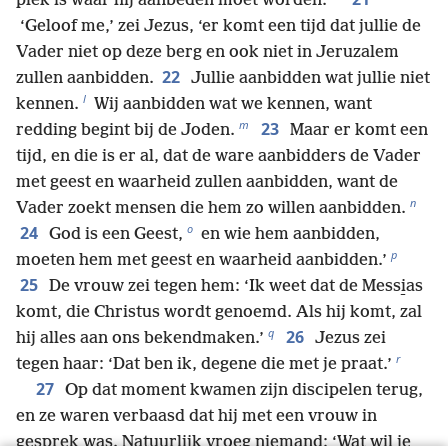
plek is waar hij aanbeden moet worden.’
‘Geloof me,’ zei Jezus, ‘er komt een tijd dat jullie de
Vader niet op deze berg en ook niet in Jeruzalem
22
zullen aanbidden.
Jullie aanbidden wat jullie niet
l
kennen.
Wij aanbidden wat we kennen, want
m
23
redding begint bij de Joden.
Maar er komt een
tijd, en die is er al, dat de ware aanbidders de Vader
met geest en waarheid zullen aanbidden, want de
n
Vader zoekt mensen die hem zo willen aanbidden.
o
24
God is een Geest,
en wie hem aanbidden,
p
moeten hem met geest en waarheid aanbidden.’
25
De vrouw zei tegen hem: ‘Ik weet dat de Messi̱as
komt, die Christus wordt genoemd. Als hij komt, zal
q
26
hij alles aan ons bekendmaken.’
Jezus zei
r
tegen haar: ‘Dat ben ik, degene die met je praat.’
27
Op dat moment kwamen zijn discipelen terug,
en ze waren verbaasd dat hij met een vrouw in
gesprek was. Natuurlijk vroeg niemand: ‘Wat wil je