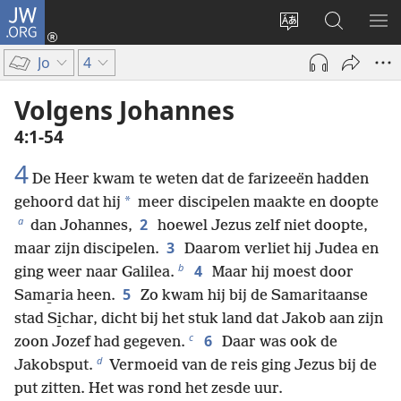
JW.ORG
Inloggen
(opent
Taal
Zoeken
ME
nieuw
site
op
WE
Jo
4
venster)
wijzigen
JW.ORG
Volgens Johannes
4:1-54
4
De Heer kwam te weten dat de farizeeën hadden
*
gehoord dat hij
meer discipelen maakte en doopte
a
2
dan Johannes,
hoewel Jezus zelf niet doopte,
3
maar zijn discipelen.
Daarom verliet hij Judea en
b
4
ging weer naar Galilea.
Maar hij moest door
5
Sama̱ria heen.
Zo kwam hij bij de Samaritaanse
stad Si̱char, dicht bij het stuk land dat Jakob aan zijn
c
6
zoon Jozef had gegeven.
Daar was ook de
d
Jakobsput.
Vermoeid van de reis ging Jezus bij de
put zitten. Het was rond het zesde uur.