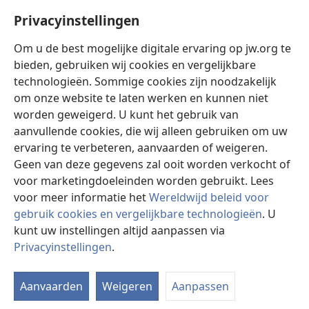
28
van haar?’ of: ‘Waarom praat je met haar?’
De
Privacyinstellingen
vrouw liet haar waterkruik staan, ging de stad in en
Om u de best mogelijke digitale ervaring op jw.org te
29
zei tegen de mensen:
‘Kom kijken, er is iemand
bieden, gebruiken wij cookies en vergelijkbare
die me alles heeft verteld wat ik heb gedaan. Zou dit
technologieën. Sommige cookies zijn noodzakelijk
30
misschien de Christus zijn?’
Ze gingen de stad
om onze website te laten werken en kunnen niet
uit, naar hem toe.
worden geweigerd. U kunt het gebruik van
31
Ondertussen drongen de discipelen bij hem
aanvullende cookies, die wij alleen gebruiken om uw
s
32
aan: ‘Rabbi,
eet toch iets.’
Maar hij zei: ‘Ik heb
ervaring te verbeteren, aanvaarden of weigeren.
33
voedsel te eten dat jullie niet kennen.’
De
Geen van deze gegevens zal ooit worden verkocht of
discipelen zeiden tegen elkaar: ‘Zou iemand hem iets
voor marketingdoeleinden worden gebruikt. Lees
34
te eten hebben gebracht?’
Jezus zei tegen hen:
voor meer informatie het
Wereldwijd beleid voor
‘Mijn voedsel is: de wil doen van hem die mij heeft
gebruik cookies en vergelijkbare technologieën
. U
t
u
35
gestuurd
en zijn werk afmaken.
Jullie zeggen
kunt uw instellingen altijd aanpassen via
Privacyinstellingen
.
toch dat het nog vier maanden duurt voordat de
St
oogst komt? Kijk! Ik zeg jullie: kijk eens goed naar de
v
36
velden, ze zijn wit om geoogst te worden.
Nu al
Aanvaarden
Weigeren
Aanpassen
krijgt de oogster zijn loon en verzamelt hij vruchten