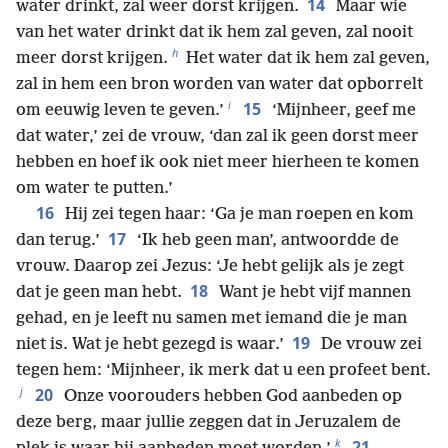
14
water drinkt, zal weer dorst krijgen.
Maar wie
van het water drinkt dat ik hem zal geven, zal nooit
h
meer dorst krijgen.
Het water dat ik hem zal geven,
zal in hem een bron worden van water dat opborrelt
i
15
om eeuwig leven te geven.’
‘Mijnheer, geef me
dat water,’ zei de vrouw, ‘dan zal ik geen dorst meer
hebben en hoef ik ook niet meer hierheen te komen
om water te putten.’
16
Hij zei tegen haar: ‘Ga je man roepen en kom
17
dan terug.’
‘Ik heb geen man’, antwoordde de
vrouw. Daarop zei Jezus: ‘Je hebt gelijk als je zegt
18
dat je geen man hebt.
Want je hebt vijf mannen
gehad, en je leeft nu samen met iemand die je man
19
niet is. Wat je hebt gezegd is waar.’
De vrouw zei
tegen hem: ‘Mijnheer, ik merk dat u een profeet bent.
j
20
Onze voorouders hebben God aanbeden op
deze berg, maar jullie zeggen dat in Jeruzalem de
k
21