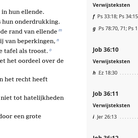
Verwijsteksten
in hun ellende.
f
Ps 33:18; Ps 34:15
ns hun onderdrukking.
g
Ps 78:70, 71; Ps 1
m
 de rand van ellende
n
ij van beperkingen,
Job 36:10
o
 tafel als troost.
et het oordeel over de
Verwijsteksten
h
Ez 18:30
en het recht heeft
Job 36:11
niet tot hatelijkheden
Verwijsteksten
 door een grote
i
Jer 26:13
Job 36:12