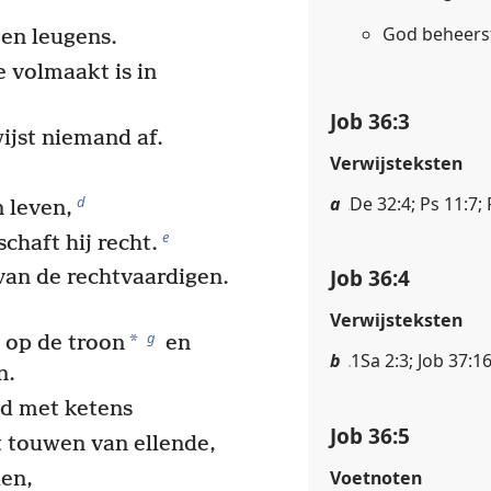
God beheers
en leugens.
 volmaakt is in
Job 36:3
ijst niemand af.
Verwijsteksten
a
De 32:4; Ps 11:7;
d
n leven,
e
chaft hij recht.
Job 36:4
 van de rechtvaardigen.
Verwijsteksten
g
*
n op de troon
en
b
1Sa 2:3; Job 37:1
n.
d met ketens
Job 36:5
 touwen van ellende,
Voetnoten
den,