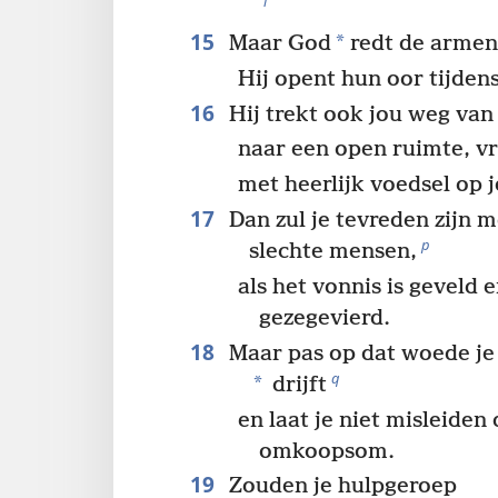
l
15
*
Maar God
redt de armen 
Hij opent hun oor tijde
16
Hij trekt ook jou weg van
naar een open ruimte, vr
met heerlijk voedsel op je
17
Dan zul je tevreden zijn m
p
slechte mensen,
als het vonnis is geveld 
gezegevierd.
18
Maar pas op dat woede je 
q
*
drijft
en laat je niet misleiden
omkoopsom.
19
Zouden je hulpgeroep