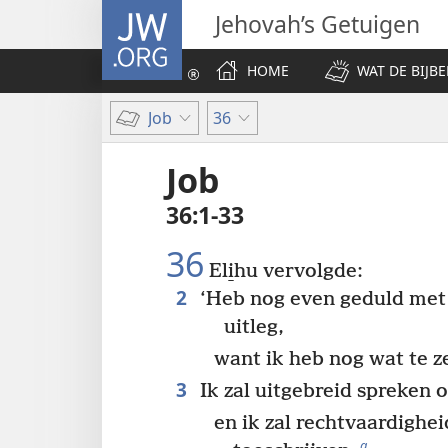
JW.ORG
Jehovah’s Getuigen
HOME
WAT DE BIJBE
Job
36
Job
36:1-33
36
Eli̱hu vervolgde:
2
‘Heb nog even geduld met m
uitleg,
want ik heb nog wat te 
3
Ik zal uitgebreid spreken 
en ik zal rechtvaardighe
a