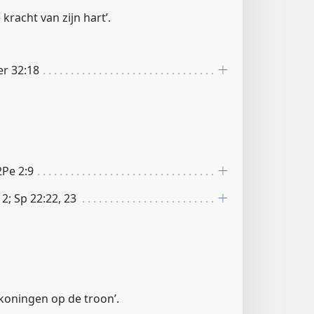
e kracht van zijn hart’.
Jer 32:18
2Pe 2:9
12; Sp 22:22, 23
t koningen op de troon’.