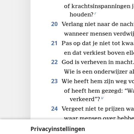
of krachtsinspanningen j
r
houden?
20
Verlang niet naar de nach
wanneer mensen verdwij
21
Pas op dat je niet tot kw
en dat verkiest boven el
22
God is verheven in macht
Wie is een onderwijzer al
23
Wie heeft hem zijn weg v
of heeft hem gezegd: “Wa
u
verkeerd”?
24
Vergeet niet te prijzen wat
waar mensen over hebbe
25
Alle mensen hebben het g
Privacyinstellingen