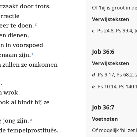
rzaakt door trots.
Of ‘hij is groot in d
rrectie
Verwijsteksten
h
eer te doen.
c
Ps 24:8; Ps 99:4; 
en dienen,
ten in voorspoed
Job 36:6
i
enaam zijn.
Verwijsteksten
n zullen ze omkomen
d
Ps 9:17; Ps 68:2; 
.
e
Ps 10:14; Ps 140:
n wrok.
ok al bindt hij ze
Job 36:7
Voetnoten
k
 jong zijn,
Of mogelijk ‘hij ze
de tempelprostitués.