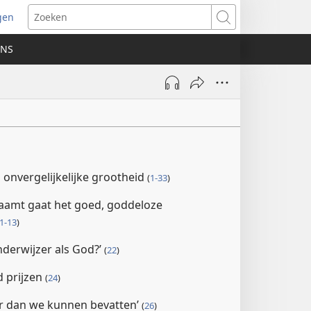
gen
ent
Zoeken
uw
ONS
ster)
s onvergelijkelijke grootheid
(
1-33
)
aamt gaat het goed, goddeloze
1-13
)
nderwijzer als God?’
(
22
)
 prijzen
(
24
)
er dan we kunnen bevatten’
(
26
)