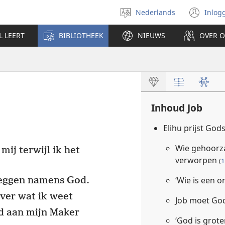
Nederlands
Inlog
Taal
(op
selecteren
nie
L LEERT
BIBLIOTHEEK
NIEUWS
OVER 
ven
Inhoud Job
Elihu prijst God
Wie gehoorz
ij terwijl ik het
verworpen
(
1
zeggen namens God.
‘Wie is een o
over wat ik weet
Job moet God
id aan mijn Maker
‘God is grot