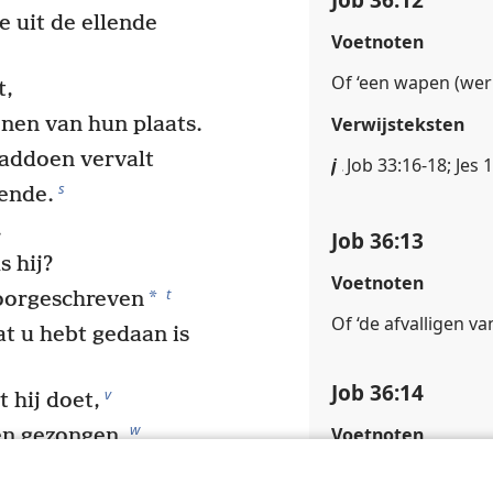
e uit de ellende
Voetnoten
Of ‘een wapen (wer
t,
nen van hun plaats.
Verwijsteksten
aaddoen vervalt
j
Job 33:16-18; Jes 1
s
lende.
.
Job 36:13
s hij?
Voetnoten
t
*
oorgeschreven
Of ‘de afvalligen van
t u hebt gedaan is
Job 36:14
v
 hij doet,
w
Voetnoten
n gezongen.
ezien,
Of ‘hun zielen’.