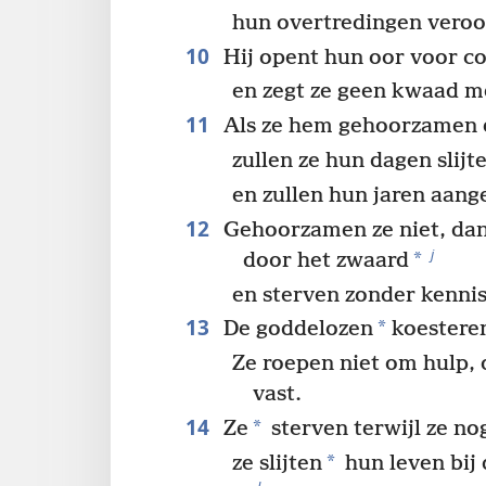
hun overtredingen veroo
10
Hij opent hun oor voor co
en zegt ze geen kwaad m
11
Als ze hem gehoorzamen 
zullen ze hun dagen slij
en zullen hun jaren aang
12
Gehoorzamen ze niet, da
j
*
door het zwaard
en sterven zonder kennis
13
*
De goddelozen
koestere
Ze roepen niet om hulp, o
vast.
14
*
Ze
sterven terwijl ze nog
*
ze slijten
hun leven bij 