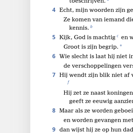
toeschrijven.
4
Echt, mijn woorden zijn ge
Ze komen van iemand die
b
kennis.
5
c
Kijk, God is machtig
en w
*
Groot is zijn begrip.
6
Wie slecht is laat hij niet i
de verschoppelingen vers
7
Hij wendt zijn blik niet af
f
Hij zet ze naast koninge
geeft ze eeuwig aanzie
8
Maar als ze worden geboei
en worden gevangen met
9
dan wijst hij ze op hun da