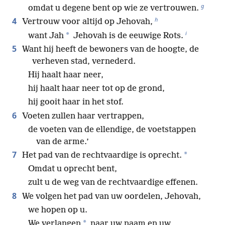
g
omdat u degene bent op wie ze vertrouwen.
h
4
Vertrouw voor altijd op Jehovah,
i
*
want Jah
Jehovah is de eeuwige Rots.
5
Want hij heeft de bewoners van de hoogte, de
verheven stad, vernederd.
Hij haalt haar neer,
hij haalt haar neer tot op de grond,
hij gooit haar in het stof.
6
Voeten zullen haar vertrappen,
de voeten van de ellendige, de voetstappen
van de arme.’
7
*
Het pad van de rechtvaardige is oprecht.
Omdat u oprecht bent,
zult u de weg van de rechtvaardige effenen.
8
We volgen het pad van uw oordelen, Jehovah,
we hopen op u.
*
We verlangen
naar uw naam en uw