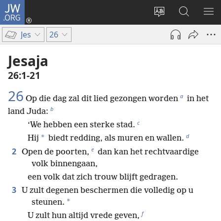
JW.ORG
Inloggen
(opent
Taal
Zoeken
ME
nieuw
site
op
WE
Jes
26
venster)
wijzigen
JW.ORG
Jesaja
26:1-21
26
a
Op die dag zal dit lied gezongen worden
in het
b
land Juda:
c
‘We hebben een sterke stad.
d
*
Hij
biedt redding, als muren en wallen.
e
2
Open de poorten,
dan kan het rechtvaardige
volk binnengaan,
een volk dat zich trouw blijft gedragen.
3
U zult degenen beschermen die volledig op u
*
steunen.
f
U zult hun altijd vrede geven,