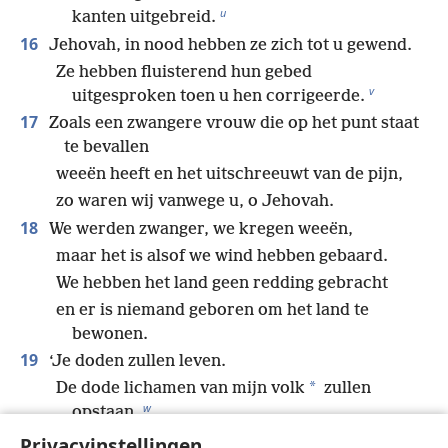
u
kanten uitgebreid.
16
Jehovah, in nood hebben ze zich tot u gewend.
Ze hebben fluisterend hun gebed
v
uitgesproken toen u hen corrigeerde.
17
Zoals een zwangere vrouw die op het punt staat
te bevallen
weeën heeft en het uitschreeuwt van de pijn,
zo waren wij vanwege u, o Jehovah.
18
We werden zwanger, we kregen weeën,
maar het is alsof we wind hebben gebaard.
We hebben het land geen redding gebracht
en er is niemand geboren om het land te
bewonen.
19
‘Je doden zullen leven.
*
De dode lichamen van mijn volk
zullen
w
opstaan.
Word wakker en juich van vreugde,
Privacyinstellingen