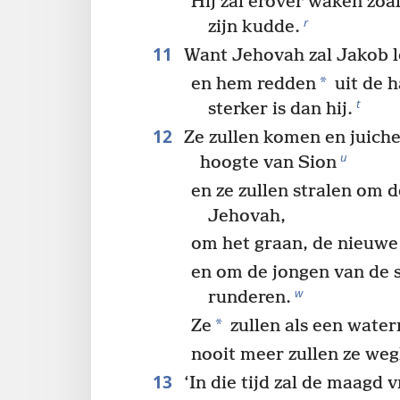
Hij zal erover waken zoa
r
zijn kudde.
11
Want Jehovah zal Jakob 
*
en hem redden
uit de 
t
sterker is dan hij.
12
Ze zullen komen en juich
u
hoogte van Sion
en ze zullen stralen om 
Jehovah,
om het graan, de nieuwe
en om de jongen van de 
w
runderen.
*
Ze
zullen als een water
nooit meer zullen ze weg
13
‘In die tijd zal de maagd v