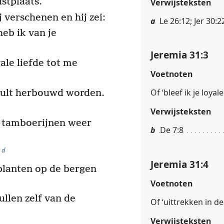
ustplaats.’
Verwijsteksten
 verschenen en hij zei:
a
Le 26:12; Jer 30:2
heb ik van je
Jeremia 31:3
ale liefde tot me
Voetnoten
Of ‘bleef ik je loyal
 zult herbouwd worden.
Verwijsteksten
je tamboerijnen weer
b
De 7:8
d
Jeremia 31:4
planten op de bergen
Voetnoten
ullen zelf van de
Of ‘uittrekken in d
Verwijsteksten