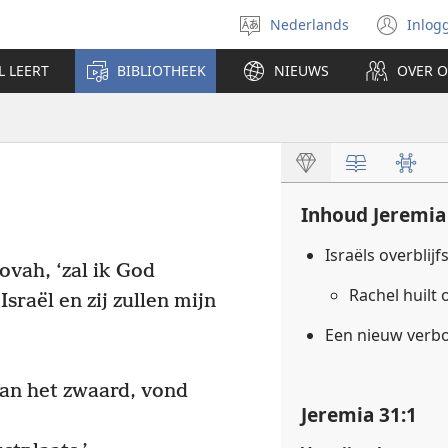
Nederlands
Inlog
Taal
(op
selecteren
nie
L LEERT
BIBLIOTHEEK
NIEUWS
OVER 
ven
Inhoud Jeremia
Israëls overblij
hovah, ‘zal ik God
Rachel huilt
sraël en zij zullen mijn
Een nieuw ver
an het zwaard, vond
Jeremia 31:1