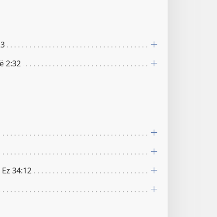
23
oë 2:32
; Ez 34:12