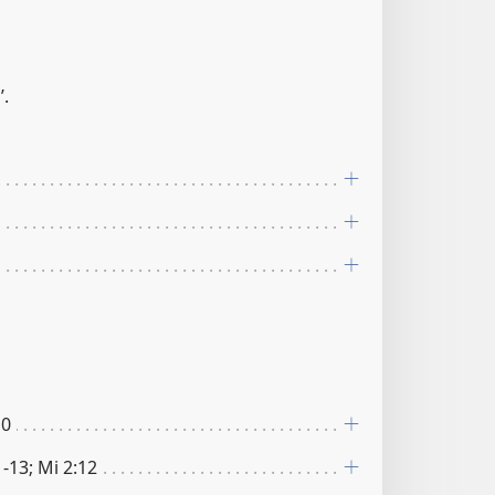
’.
10
1-13; Mi 2:12