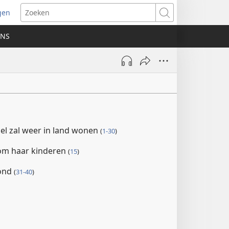
gen
ent
Zoeken
uw
ONS
ster)
fsel zal weer in land wonen
(
1-30
)
 om haar kinderen
(
15
)
bond
(
31-40
)