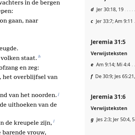
achters in de bergen
d
Jer 30:18, 19
epen:
ion gaan, naar
c
Jer 33:7; Am 9:11
Jeremia 31:5
reugde.
Verwijsteksten
h
volken staat.
e
Am 9:14; Mi 4:4
ofzang en zeg:
f
De 30:9; Jes 65:21
 het overblijfsel van
j
land van het noorden.
Jeremia 31:6
 de uithoeken van de
Verwijsteksten
g
Jes 2:3; Jer 50:4, 5
l
en de kreupele zijn,
e barende vrouw,