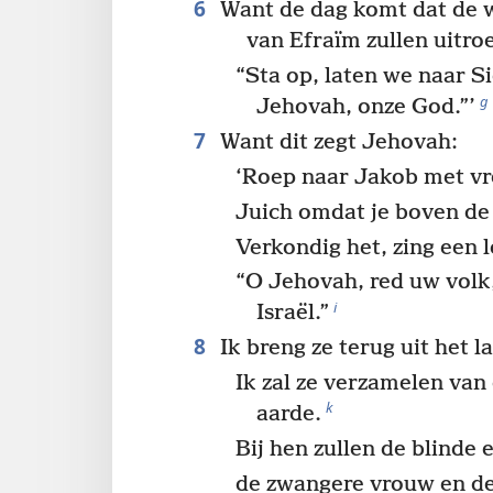
6
Want de dag komt dat de w
van Efraïm zullen uitro
“Sta op, laten we naar S
g
Jehovah, onze God.”’
7
Want dit zegt Jehovah:
‘Roep naar Jakob met v
Juich omdat je boven de 
Verkondig het, zing een l
“O Jehovah, red uw volk,
i
Israël.”
8
Ik breng ze terug uit het 
Ik zal ze verzamelen van
k
aarde.
Bij hen zullen de blinde 
de zwangere vrouw en d