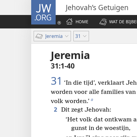
JW.ORG
Jehovah’s Getuigen
HOME
WAT DE BIJBE
Jeremia
31
Jeremia
31:1-40
31
‘In die tijd’, verklaart Je
worden voor alle families van I
a
volk worden.’
2
Dit zegt Jehovah:
‘Het volk dat ontkwam a
gunst in de woestijn,