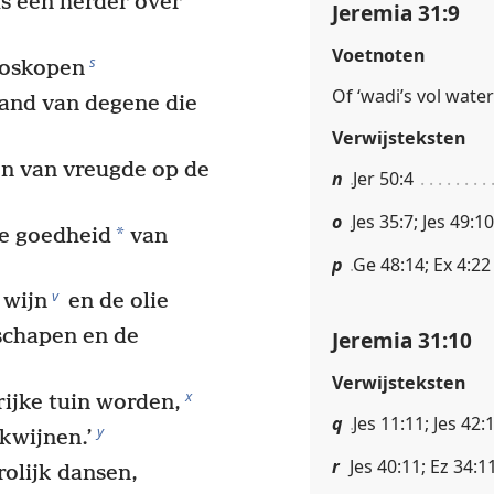
ls een herder over
Jeremia 31:9
Voetnoten
s
loskopen
Of ‘wadi’s vol water
hand van degene die
Verwijsteksten
en van vreugde op de
n
Jer 50:4
o
Jes 35:7; Jes 49:10
*
de goedheid
van
p
Ge 48:14; Ex 4:22
v
 wijn
en de olie
schapen en de
Jeremia 31:10
Verwijsteksten
x
rijke tuin worden,
q
Jes 11:11; Jes 42:
y
kwijnen.’
r
Jes 40:11; Ez 34:1
rolijk dansen,