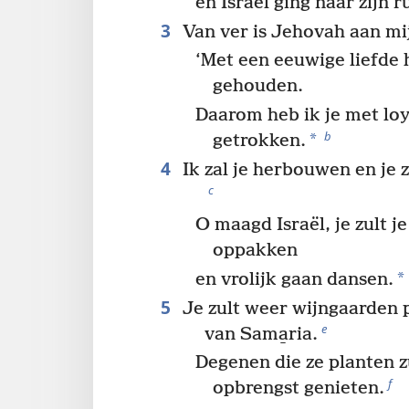
en Israël ging naar zijn r
3
Van ver is Jehovah aan mij
‘Met een eeuwige liefde 
gehouden.
Daarom heb ik je met loy
b
*
getrokken.
4
Ik zal je herbouwen en je
c
O maagd Israël, je zult 
oppakken
*
en vrolijk gaan dansen.
5
Je zult weer wijngaarden 
e
van Sama̱ria.
Degenen die ze planten z
f
opbrengst genieten.