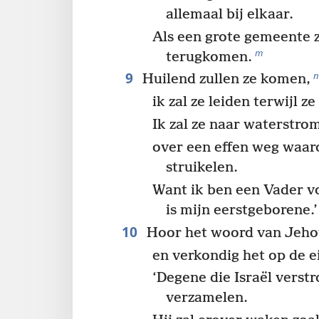
allemaal bij elkaar.
Als een grote gemeente z
m
terugkomen.
9
n
Huilend zullen ze komen,
ik zal ze leiden terwijl 
Ik zal ze naar waterstro
over een effen weg waaro
struikelen.
Want ik ben een Vader vo
is mijn eerstgeborene.’
10
Hoor het woord van Jehov
en verkondig het op de e
‘Degene die Israël verstr
verzamelen.