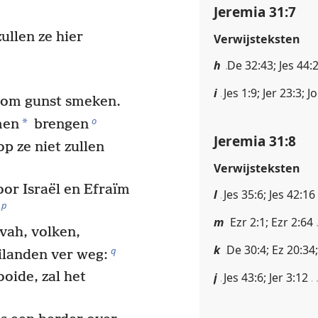
Jeremia 31:7
ullen ze hier
Verwijsteksten
h
De 32:43; Jes 44:
i
Jes 1:9; Jer 23:3; J
ze om gunst smeken.
o
*
men
brengen
Jeremia 31:8
p ze niet zullen
Verwijsteksten
or Israël en Efraïm
l
Jes 35:6; Jes 42:16
p
m
Ezr 2:1; Ezr 2:64
ah, volken,
k
De 30:4; Ez 20:34
q
ilanden ver weg:
ooide, zal het
j
Jes 43:6; Jer 3:12