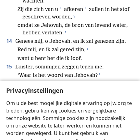
wachten.
*
*
Zij die zich van u
afkeren
zullen in het stof
q
geschreven worden,
omdat ze Jehovah, de bron van levend water,
r
hebben verlaten.
14
Genees mij, o Jehovah, en ik zal genezen zijn.
s
Red mij, en ik zal gered zijn,
want u bent het die ik loof.
15
Luister, sommigen zeggen tegen me:
t
‘Waar is het woord van Jehovah?
Laat het toch komen!’
Privacyinstellingen
16
Maar ik, ik ben er niet voor weggelopen u als
herder te volgen
Om u de best mogelijke digitale ervaring op jw.org te
en ik verlangde niet naar de dag van ellende.
bieden, gebruiken wij cookies en vergelijkbare
U bent goed bekend met alles wat over mijn
technologieën. Sommige cookies zijn noodzakelijk
lippen is gekomen,
om onze website te laten werken en kunnen niet
worden geweigerd. U kunt het gebruik van
want het is allemaal in uw aanwezigheid