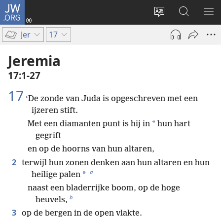
JW.ORG
Inloggen
(opent
Taal
Zoeken
ME
nieuw
site
op
WE
Jer
17
venster)
wijzigen
JW.ORG
Jeremia
17:1-27
17
‘De zonde van Juda is opgeschreven met een
ijzeren stift.
*
Met een diamanten punt is hij in
hun hart
gegrift
en op de hoorns van hun altaren,
2
terwijl hun zonen denken aan hun altaren en hun
a
*
heilige palen
naast een bladerrijke boom, op de hoge
b
heuvels,
3
op de bergen in de open vlakte.