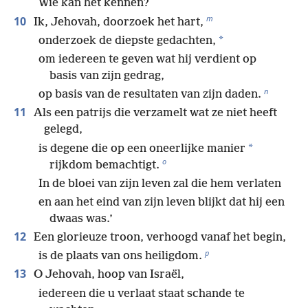
Wie kan het kennen?
m
10
Ik, Jehovah, doorzoek het hart,
*
onderzoek de diepste gedachten,
om iedereen te geven wat hij verdient op
basis van zijn gedrag,
n
op basis van de resultaten van zijn daden.
11
Als een patrijs die verzamelt wat ze niet heeft
gelegd,
*
is degene die op een oneerlijke manier
o
rijkdom bemachtigt.
In de bloei van zijn leven zal die hem verlaten
en aan het eind van zijn leven blijkt dat hij een
dwaas was.’
12
Een glorieuze troon, verhoogd vanaf het begin,
p
is de plaats van ons heiligdom.
13
O Jehovah, hoop van Israël,
iedereen die u verlaat staat schande te