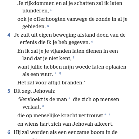
Je rijkdommen en al je schatten zal ik laten
c
plunderen,
ook je offerhoogten vanwege de zonde in al je
d
gebieden.
4
Je zult uit eigen beweging afstand doen van de
e
erfenis die ik je heb gegeven.
En ik zal je je vijanden laten dienen in een
f
land dat je niet kent,
want jullie hebben mijn woede laten oplaaien
g
*
als een vuur.
Het zal voor altijd branden.’
5
Dit zegt Jehovah:
*
‘Vervloekt is de man
die zich op mensen
h
verlaat,
i
*
die op menselijke kracht vertrouwt
en wiens hart zich van Jehovah afkeert.
6
Hij zal worden als een eenzame boom in de