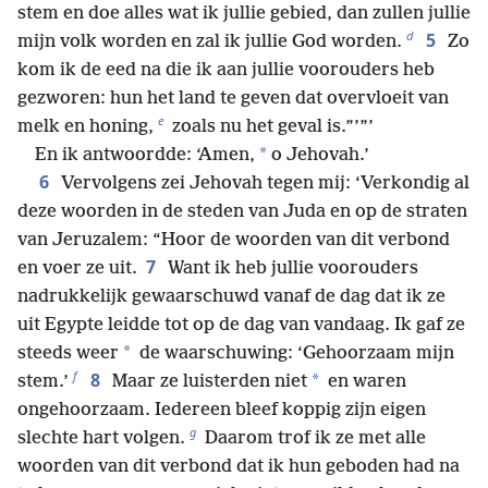
stem en doe alles wat ik jullie gebied, dan zullen jullie
d
5
mijn volk worden en zal ik jullie God worden.
Zo
kom ik de eed na die ik aan jullie voorouders heb
gezworen: hun het land te geven dat overvloeit van
e
melk en honing,
zoals nu het geval is.”’”’
*
En ik antwoordde: ‘Amen,
o Jehovah.’
6
Vervolgens zei Jehovah tegen mij: ‘Verkondig al
deze woorden in de steden van Juda en op de straten
van Jeruzalem: “Hoor de woorden van dit verbond
7
en voer ze uit.
Want ik heb jullie voorouders
nadrukkelijk gewaarschuwd vanaf de dag dat ik ze
uit Egypte leidde tot op de dag van vandaag. Ik gaf ze
*
steeds weer
de waarschuwing: ‘Gehoorzaam mijn
f
8
*
stem.’
Maar ze luisterden niet
en waren
ongehoorzaam. Iedereen bleef koppig zijn eigen
g
slechte hart volgen.
Daarom trof ik ze met alle
woorden van dit verbond dat ik hun geboden had na