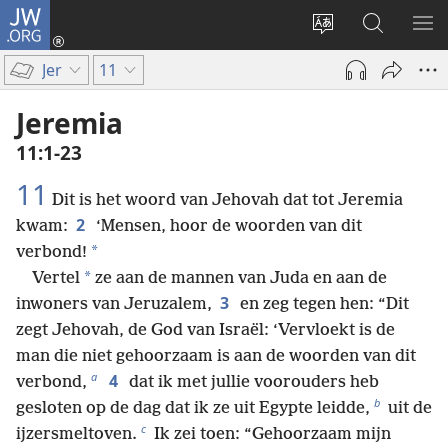
JW.ORG
Inloggen
(opent
Taal
Zoeken
ME
nieuw
site
op
WE
Jer
11
venster)
wijzigen
JW.ORG
Jeremia
11:1-23
11
Dit is het woord van Jehovah dat tot Jeremia
2
kwam:
‘Mensen, hoor de woorden van dit
*
verbond!
*
Vertel
ze aan de mannen van Juda en aan de
3
inwoners van Jeruzalem,
en zeg tegen hen: “Dit
zegt Jehovah, de God van Israël: ‘Vervloekt is de
man die niet gehoorzaam is aan de woorden van dit
a
4
verbond,
dat ik met jullie voorouders heb
b
gesloten op de dag dat ik ze uit Egypte leidde,
uit de
c
ijzersmeltoven.
Ik zei toen: “Gehoorzaam mijn