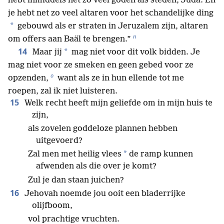
hebt inmiddels net zo veel goden als steden, Juda. En
je hebt net zo veel altaren voor het schandelijke ding
*
gebouwd als er straten in Jeruzalem zijn, altaren
n
om offers aan Baäl te brengen.”
14
*
Maar jij
mag niet voor dit volk bidden. Je
mag niet voor ze smeken en geen gebed voor ze
o
opzenden,
want als ze in hun ellende tot me
roepen, zal ik niet luisteren.
15
Welk recht heeft mijn geliefde om in mijn huis te
zijn,
als zovelen goddeloze plannen hebben
uitgevoerd?
*
Zal men met heilig vlees
de ramp kunnen
afwenden als die over je komt?
Zul je dan staan juichen?
16
Jehovah noemde jou ooit een bladerrijke
olijfboom,
vol prachtige vruchten.