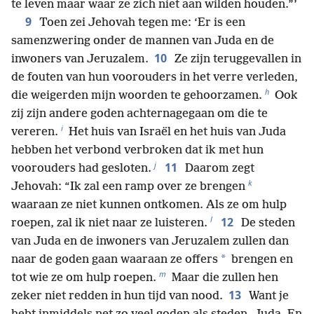
te leven maar waar ze zich niet aan wilden houden.”’
9
Toen zei Jehovah tegen me: ‘Er is een
samenzwering onder de mannen van Juda en de
10
inwoners van Jeruzalem.
Ze zijn teruggevallen in
de fouten van hun voorouders in het verre verleden,
h
die weigerden mijn woorden te gehoorzamen.
Ook
zij zijn andere goden achternagegaan om die te
i
vereren.
Het huis van Israël en het huis van Juda
hebben het verbond verbroken dat ik met hun
j
11
voorouders had gesloten.
Daarom zegt
k
Jehovah: “Ik zal een ramp over ze brengen
waaraan ze niet kunnen ontkomen. Als ze om hulp
l
12
roepen, zal ik niet naar ze luisteren.
De steden
van Juda en de inwoners van Jeruzalem zullen dan
*
naar de goden gaan waaraan ze offers
brengen en
m
tot wie ze om hulp roepen.
Maar die zullen hen
13
zeker niet redden in hun tijd van nood.
Want je