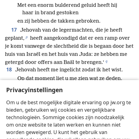
Met een enorm bulderend geluid heeft hij
haar in brand gestoken
en zij hebben de takken gebroken.
17
Jehovah van de legermachten, die je heeft
p
geplant,
heeft aangekondigd dat er een ramp over
je komt vanwege de slechtheid die is begaan door het
huis van Israël en het huis van Juda: ze hebben me
q
getergd door offers aan Baäl te brengen.’
18
Jehovah heeft me ingelicht zodat ik het wist.
Op dat moment liet u me zien wat ze deden.
19
Ik was als een mak lammetje dat naar de slacht
Privacyinstellingen
wordt geleid.
r
Om u de best mogelijke digitale ervaring op jw.org te
Ik wist niet dat ze tegen mij samenspanden:
bieden, gebruiken wij cookies en vergelijkbare
‘Laten we de boom en zijn vruchten
technologieën. Sommige cookies zijn noodzakelijk
vernietigen
om onze website te laten werken en kunnen niet
en laten we hem uit het land der levenden
worden geweigerd. U kunt het gebruik van
verwijderen,