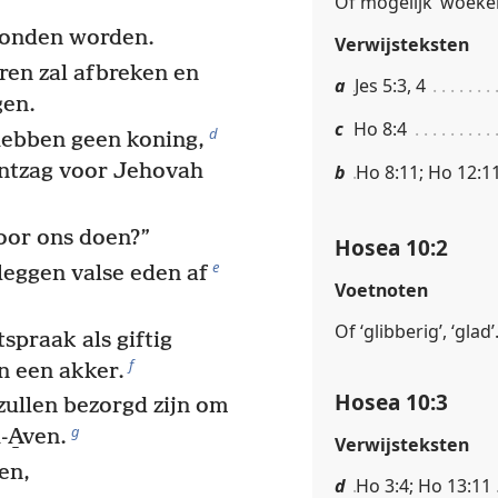
Of mogelijk ‘woeke
evonden worden.
Verwijsteksten
aren zal afbreken en
a
Jes 5:3, 4
gen.
c
Ho 8:4
d
hebben geen koning,
ntzag voor Jehovah
b
Ho 8:11; Ho 12:1
oor ons doen?”
Hosea 10:2
e
leggen valse eden af
Voetnoten
Of ‘glibberig’, ‘glad’
praak als giftig
f
n een akker.
Hosea 10:3
zullen bezorgd zijn om
g
-A̱ven.
Verwijsteksten
en,
d
Ho 3:4; Ho 13:11