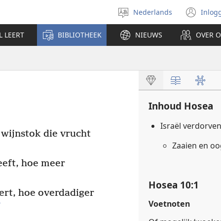
Nederlands
Inlog
Taal
(op
selecteren
nie
L LEERT
BIBLIOTHEEK
NIEUWS
OVER 
ven
Inhoud Hosea
Israël verdorve
wijnstok die vrucht
Zaaien en o
eeft, hoe meer
Hosea 10:1
ert, hoe overdadiger
Voetnoten
c