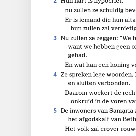
2
*
Hun hart is hypocriet,
nu zullen ze schuldig b
Er is iemand die hun alt
hun zuilen zal vernieti
3
Nu zullen ze zeggen: “We 
want we hebben geen o
gehad.
En wat kan een koning v
4
Ze spreken lege woorden, 
en sluiten verbonden.
Daarom woekert de rechts
onkruid in de voren va
5
De inwoners van Sama̱ria 
het afgodskalf van Beth
Het volk zal erover rouw