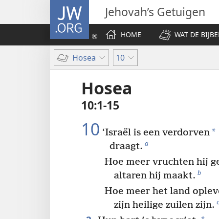
JW.ORG
Jehovah’s Getuigen
HOME
WAT DE BIJBE
Hosea
10
Hosea
10:1-15
10
*
‘Israël is een verdorven
a
draagt.
Hoe meer vruchten hij g
b
altaren hij maakt.
Hoe meer het land oplev
zijn heilige zuilen zijn.