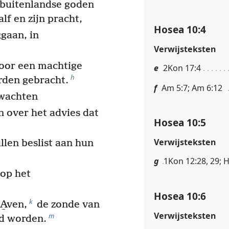
n buitenlandse goden
alf en zijn pracht,
Hosea 10:4
gaan, in
Verwijsteksten
voor een machtige
e
2Kon 17:4
h
rden gebracht.
f
Am 5:7; Am 6:12
 wachten
n over het advies dat
Hosea 10:5
Verwijsteksten
llen beslist aan hun
g
1Kon 12:28, 29; H
 op het
Hosea 10:6
k
A̱ven,
de zonde van
Verwijsteksten
m
gd worden.