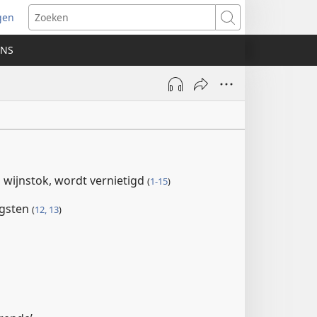
gen
ent
Zoeken
uw
ONS
ster)
n wijnstok, wordt vernietigd
(
1-15
)
ogsten
(
12, 13
)