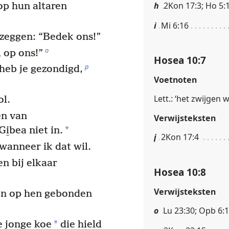
h
2Kon 17:3; Ho 5:
 op hun altaren
i
Mi 6:16
 zeggen: “Bedek ons!”
o
l op ons!”
Hosea 10:7
p
heb je gezondigd,
Voetnoten
Lett.: ‘het zwijgen
ol.
en van
Verwijsteksten
*
i̱bea niet in.
j
2Kon 17:4
wanneer ik dat wil.
n bij elkaar
Hosea 10:8
Verwijsteksten
n op hen gebonden
o
Lu 23:30; Opb 6:
*
e jonge koe
die hield