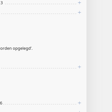
13
 worden opgelegd’.
16