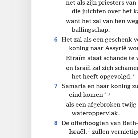
net als zijn priesters va
die juichten over het k
want het zal van hen weg
ballingschap.
6
Het zal als een geschenk 
koning naar Assyrië wo
Efraïm staat schande te
en Israël zal zich schame
i
het heeft opgevolgd.
7
Sama̱ria en haar koning zu
j
*
eind komen
als een afgebroken twijg
wateroppervlak.
8
De offerhoogten van Beth-
l
Israël,
zullen vernieti