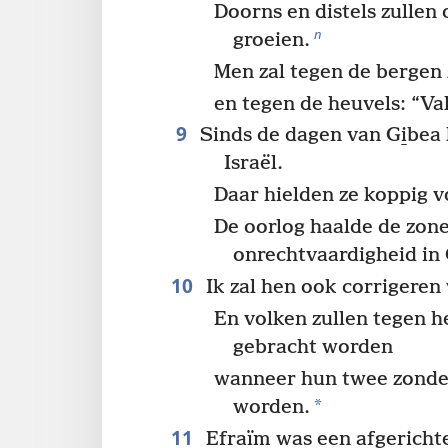
Doorns en distels zullen
n
groeien.
Men zal tegen de bergen
en tegen de heuvels: “Va
9
Sinds de dagen van Gi̱bea 
Israël.
Daar hielden ze koppig v
De oorlog haalde de zon
onrechtvaardigheid in G
10
Ik zal hen ook corrigeren 
En volken zullen tegen he
gebracht worden
wanneer hun twee zonde
*
worden.
11
Efraïm was een afgericht