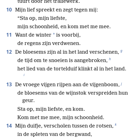
tuurt door het traliewerk.
10
Mijn lief spreekt en zegt tegen mij:
“Sta op, mijn liefste,
mijn schoonheid, en kom met me mee.
11
*
Want de winter
is voorbij,
de regens zijn verdwenen.
g
12
De bloesems zijn al in het land verschenen,
h
de tijd om te snoeien is aangebroken,
het lied van de tortelduif klinkt al in het land.
i
j
13
De vroege vijgen rijpen aan de vijgenboom,
de bloesems van de wijnstok verspreiden hun
geur.
Sta op, mijn liefste, en kom.
Kom met me mee, mijn schoonheid.
k
14
Mijn duifje, verscholen tussen de rotsen,
in de spleten van de bergwand,