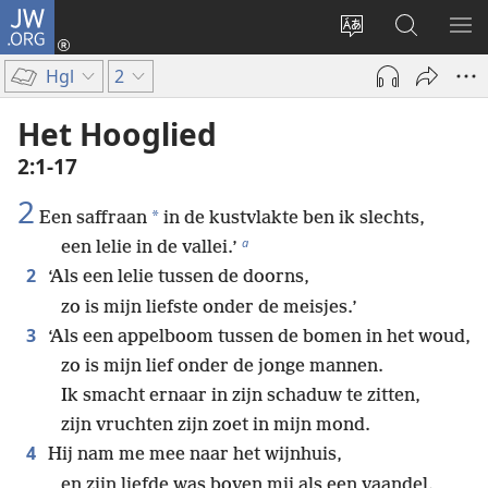
JW.ORG
Inloggen
(opent
Taal
Zoeken
ME
nieuw
site
op
WE
Hgl
2
venster)
wijzigen
JW.ORG
Het Hooglied
2:1-17
2
*
Een saffraan
in de kustvlakte ben ik slechts,
a
een lelie in de vallei.’
2
‘Als een lelie tussen de doorns,
zo is mijn liefste onder de meisjes.’
3
‘Als een appelboom tussen de bomen in het woud,
zo is mijn lief onder de jonge mannen.
Ik smacht ernaar in zijn schaduw te zitten,
zijn vruchten zijn zoet in mijn mond.
4
Hij nam me mee naar het wijnhuis,
en zijn liefde was boven mij als een vaandel.