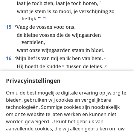
l
laat je toch zien, laat je toch horen,
want je stem is zo mooi, je verschijning zo
m
lieflijk.”’
15
‘Vang de vossen voor ons,
de kleine vossen die de wijngaarden
vernielen,
want onze wijngaarden staan in bloei.’
n
16
‘Mijn lief is van mij en ik ben van hem.
o
p
Hij hoedt de kudde
tussen de lelies.
17
*
Voordat een bries de dag verkoelt
en de
Privacyinstellingen
schaduwen wegvluchten,
kom snel terug, mijn lief,
Om u de best mogelijke digitale ervaring op jw.org te
q
r
als een gazelle
of een jong hert
op de
bieden, gebruiken wij cookies en vergelijkbare
*
bergen van scheiding.
technologieën. Sommige cookies zijn noodzakelijk
om onze website te laten werken en kunnen niet
worden geweigerd. U kunt het gebruik van
aanvullende cookies, die wij alleen gebruiken om uw
Vorige
Volgende