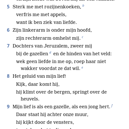
b
5
Sterk me met rozijnenkoeken,
verfris me met appels,
want ik ben ziek van liefde.
6
Zijn linkerarm is onder mijn hoofd,
c
zijn rechterarm omhelst mij.
7
Dochters van Jeruzalem, zweer mij
d
bij de gazellen
en de hinden van het veld:
wek geen liefde in me op, roep haar niet
e
wakker voordat ze dat wil.
8
Het geluid van mijn lief!
Kijk, daar komt hij,
hij klimt over de bergen, springt over de
heuvels.
f
9
Mijn lief is als een gazelle, als een jong hert.
Daar staat hij achter onze muur,
hij kijkt door de vensters,