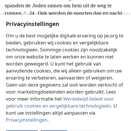
spanden de Joden samen om hem uit de weg te
u
24
ruimen.
Ook werden de poorten dag en nacht
scherp in de gaten gehouden om hem te kunnen
Privacyinstellingen
25
doden. Maar Saulus hoorde van hun complot.
Om u de best mogelijke digitale ervaring op jw.org te
Zijn discipelen namen hem daarom mee en lieten
bieden, gebruiken wij cookies en vergelijkbare
hem ’s nachts door een opening in de stadsmuur in
technologieën. Sommige cookies zijn noodzakelijk
v
een mand naar beneden zakken.
om onze website te laten werken en kunnen niet
w
26
Toen hij in Jeruzalem was aangekomen,
worden geweigerd. U kunt het gebruik van
probeerde hij zich bij de discipelen aan te sluiten.
aanvullende cookies, die wij alleen gebruiken om uw
Maar die waren allemaal bang voor hem omdat ze
ervaring te verbeteren, aanvaarden of weigeren.
27
niet geloofden dat hij een discipel was.
Barnabas
Geen van deze gegevens zal ooit worden verkocht of
x
kwam hem te hulp en bracht hem bij de apostelen.
voor marketingdoeleinden worden gebruikt. Lees
Hij vertelde hun uitgebreid dat Saulus onderweg de
voor meer informatie het
Wereldwijd beleid voor
y
Heer had gezien
en dat die tegen hem had
gebruik cookies en vergelijkbare technologieën
. U
gesproken, en dat Saulus in Damaskus vrijmoedig in
kunt uw instellingen altijd aanpassen via
z
28
Privacyinstellingen
.
de naam van Jezus had gesproken.
Saulus
St
bleef bij hen terwijl hij overal in Jeruzalem met hen