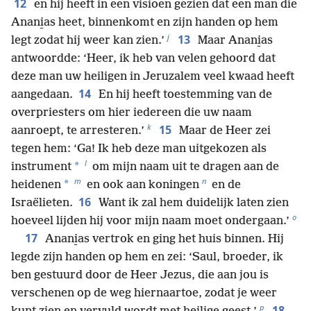
12
en hij heeft in een visioen gezien dat een man die
Anani̱as heet, binnenkomt en zijn handen op hem
j
13
legt zodat hij weer kan zien.’
Maar Anani̱as
antwoordde: ‘Heer, ik heb van velen gehoord dat
deze man uw heiligen in Jeruzalem veel kwaad heeft
14
aangedaan.
En hij heeft toestemming van de
overpriesters om hier iedereen die uw naam
k
15
aanroept, te arresteren.’
Maar de Heer zei
tegen hem: ‘Ga! Ik heb deze man uitgekozen als
l
*
instrument
om mijn naam uit te dragen aan de
m
n
*
heidenen
en ook aan koningen
en de
16
Israëlieten.
Want ik zal hem duidelijk laten zien
o
hoeveel lijden hij voor mijn naam moet ondergaan.’
17
Anani̱as vertrok en ging het huis binnen. Hij
legde zijn handen op hem en zei: ‘Saul, broeder, ik
ben gestuurd door de Heer Jezus, die aan jou is
verschenen op de weg hiernaartoe, zodat je weer
p
18