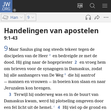
JW.ORG
Inloggen
(opent
Taal
Zoeken
ME
nieuw
site
op
WE
Han
9
venster)
wijzigen
JW.ORG
Handelingen van apostelen
9:1-43
9
Maar Saulus ging nog steeds tekeer tegen de
a
discipelen van de Heer
en bedreigde ze met de
2
dood. Hij ging naar de hogepriester
en vroeg hem
om brieven voor de synagogen in Damaskus, zodat
b
hij alle aanhangers van De Weg
die hij aantrof
— mannen en vrouwen — in boeien kon slaan en naar
Jeruzalem kon brengen.
3
Terwijl hij onderweg was en in de buurt van
Damaskus kwam, werd hij plotseling omgeven door
c
4
een fel licht uit de hemel.
Hij viel op de grond en