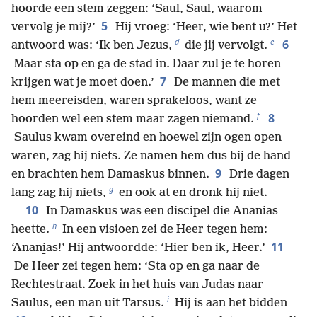
hoorde een stem zeggen: ‘Saul, Saul, waarom
5
vervolg je mij?’
Hij vroeg: ‘Heer, wie bent u?’ Het
d
e
6
antwoord was: ‘Ik ben Jezus,
die jij vervolgt.
Maar sta op en ga de stad in. Daar zul je te horen
7
krijgen wat je moet doen.’
De mannen die met
hem meereisden, waren sprakeloos, want ze
f
8
hoorden wel een stem maar zagen niemand.
Saulus kwam overeind en hoewel zijn ogen open
waren, zag hij niets. Ze namen hem dus bij de hand
9
en brachten hem Damaskus binnen.
Drie dagen
g
lang zag hij niets,
en ook at en dronk hij niet.
10
In Damaskus was een discipel die Anani̱as
h
heette.
In een visioen zei de Heer tegen hem:
11
‘Anani̱as!’ Hij antwoordde: ‘Hier ben ik, Heer.’
De Heer zei tegen hem: ‘Sta op en ga naar de
Rechtestraat. Zoek in het huis van Judas naar
i
Saulus, een man uit Ta̱rsus.
Hij is aan het bidden