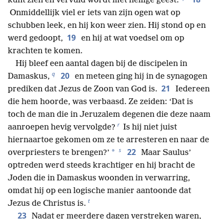
kunt zien en vervuld wordt met heilige geest.’
Onmiddellijk viel er iets van zijn ogen wat op
schubben leek, en hij kon weer zien. Hij stond op en
19
werd gedoopt,
en hij at wat voedsel om op
krachten te komen.
Hij bleef een aantal dagen bij de discipelen in
q
20
Damaskus,
en meteen ging hij in de synagogen
21
prediken dat Jezus de Zoon van God is.
Iedereen
die hem hoorde, was verbaasd. Ze zeiden: ‘Dat is
toch de man die in Jeruzalem degenen die deze naam
r
aanroepen hevig vervolgde?
Is hij niet juist
hiernaartoe gekomen om ze te arresteren en naar de
s
22
*
overpriesters te brengen?’
Maar Saulus’
optreden werd steeds krachtiger en hij bracht de
Joden die in Damaskus woonden in verwarring,
omdat hij op een logische manier aantoonde dat
t
Jezus de Christus is.
23
Nadat er meerdere dagen verstreken waren,