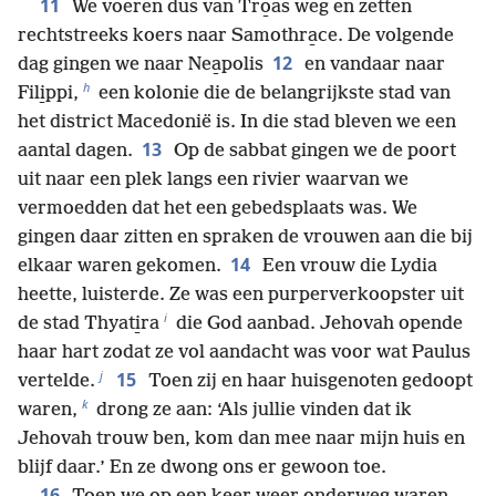
11
We voeren dus van Tro̱as weg en zetten
rechtstreeks koers naar Samothra̱ce. De volgende
12
dag gingen we naar Nea̱polis
en vandaar naar
h
Fili̱ppi,
een kolonie die de belangrijkste stad van
het district Macedonië is. In die stad bleven we een
13
aantal dagen.
Op de sabbat gingen we de poort
uit naar een plek langs een rivier waarvan we
vermoedden dat het een gebedsplaats was. We
gingen daar zitten en spraken de vrouwen aan die bij
14
elkaar waren gekomen.
Een vrouw die Lydia
heette, luisterde. Ze was een purperverkoopster uit
i
de stad Thyati̱ra
die God aanbad. Jehovah opende
haar hart zodat ze vol aandacht was voor wat Paulus
j
15
vertelde.
Toen zij en haar huisgenoten gedoopt
k
waren,
drong ze aan: ‘Als jullie vinden dat ik
Jehovah trouw ben, kom dan mee naar mijn huis en
blijf daar.’ En ze dwong ons er gewoon toe.
16