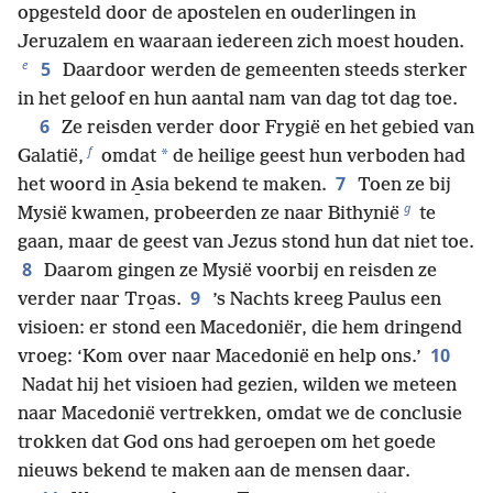
opgesteld door de apostelen en ouderlingen in
Jeruzalem en waaraan iedereen zich moest houden.
e
5
Daardoor werden de gemeenten steeds sterker
in het geloof en hun aantal nam van dag tot dag toe.
6
Ze reisden verder door Frygië en het gebied van
f
*
Galatië,
omdat
de heilige geest hun verboden had
7
het woord in A̱sia bekend te maken.
Toen ze bij
g
Mysië kwamen, probeerden ze naar Bithynië
te
gaan, maar de geest van Jezus stond hun dat niet toe.
8
Daarom gingen ze Mysië voorbij en reisden ze
9
verder naar Tro̱as.
’s Nachts kreeg Paulus een
visioen: er stond een Macedoniër, die hem dringend
10
vroeg: ‘Kom over naar Macedonië en help ons.’
Nadat hij het visioen had gezien, wilden we meteen
naar Macedonië vertrekken, omdat we de conclusie
trokken dat God ons had geroepen om het goede
nieuws bekend te maken aan de mensen daar.