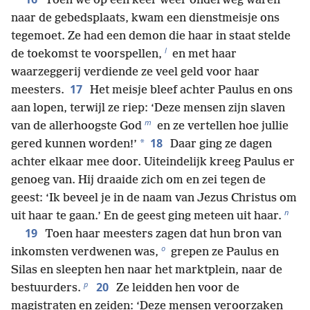
Toen we op een keer weer onderweg waren
naar de gebedsplaats, kwam een dienstmeisje ons
tegemoet. Ze had een demon die haar in staat stelde
l
de toekomst te voorspellen,
en met haar
waarzeggerij verdiende ze veel geld voor haar
17
meesters.
Het meisje bleef achter Paulus en ons
aan lopen, terwijl ze riep: ‘Deze mensen zijn slaven
m
van de allerhoogste God
en ze vertellen hoe jullie
18
*
gered kunnen worden!’
Daar ging ze dagen
achter elkaar mee door. Uiteindelijk kreeg Paulus er
genoeg van. Hij draaide zich om en zei tegen de
geest: ‘Ik beveel je in de naam van Jezus Christus om
n
uit haar te gaan.’ En de geest ging meteen uit haar.
19
Toen haar meesters zagen dat hun bron van
o
inkomsten verdwenen was,
grepen ze Paulus en
Silas en sleepten hen naar het marktplein, naar de
p
20
bestuurders.
Ze leidden hen voor de
magistraten en zeiden: ‘Deze mensen veroorzaken