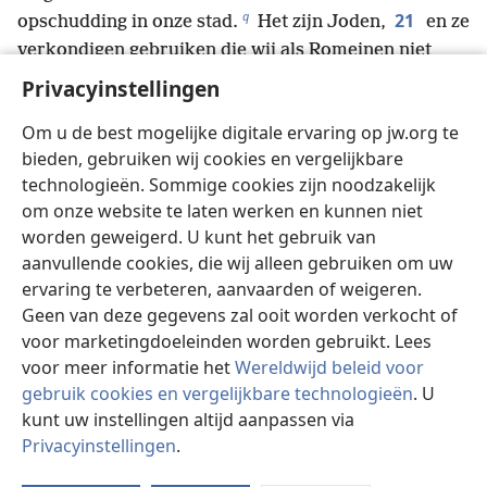
q
21
opschudding in onze stad.
Het zijn Joden,
en ze
verkondigen gebruiken die wij als Romeinen niet
r
22
mogen overnemen of volgen.’
De hele menigte
Privacyinstellingen
keerde zich tegen hen, waarna de magistraten hun de
Om u de best mogelijke digitale ervaring op jw.org te
kleren van het lijf lieten scheuren en opdracht gaven
bieden, gebruiken wij cookies en vergelijkbare
s
23
hun stokslagen te geven.
Nadat ze een flink
technologieën. Sommige cookies zijn noodzakelijk
aantal slagen hadden gekregen, werden ze in de
om onze website te laten werken en kunnen niet
t
gevangenis gegooid.
De bewaker kreeg opdracht
worden geweigerd. U kunt het gebruik van
u
24
hen streng te bewaken
en vanwege dat bevel
aanvullende cookies, die wij alleen gebruiken om uw
zette hij ze in het binnenste deel van de gevangenis
ervaring te verbeteren, aanvaarden of weigeren.
en sloot hij hun voeten in het blok.
Geen van deze gegevens zal ooit worden verkocht of
25
Rond middernacht waren Paulus en Silas aan
voor marketingdoeleinden worden gebruikt. Lees
v
het bidden en ze loofden God met liederen.
De
voor meer informatie het
Wereldwijd beleid voor
26
andere gevangenen luisterden naar hen.
gebruik cookies en vergelijkbare technologieën
. U
Plotseling kwam er een grote aardbeving, zodat de
kunt uw instellingen altijd aanpassen via
Privacyinstellingen
.
gevangenis op haar fundamenten schudde. Meteen
St
gingen alle deuren open en bij iedereen raakten de