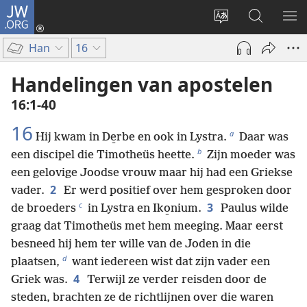
JW.ORG
Inloggen
(opent
Taal
Zoeken
ME
nieuw
site
op
WE
Han
16
venster)
wijzigen
JW.ORG
Handelingen van apostelen
16:1-40
16
a
Hij kwam in De̱rbe en ook in Lystra.
Daar was
b
een discipel die Timotheüs heette.
Zijn moeder was
een gelovige Joodse vrouw maar hij had een Griekse
2
vader.
Er werd positief over hem gesproken door
c
3
de broeders
in Lystra en Iko̱nium.
Paulus wilde
graag dat Timotheüs met hem meeging. Maar eerst
besneed hij hem ter wille van de Joden in die
d
plaatsen,
want iedereen wist dat zijn vader een
4
Griek was.
Terwijl ze verder reisden door de
steden, brachten ze de richtlijnen over die waren