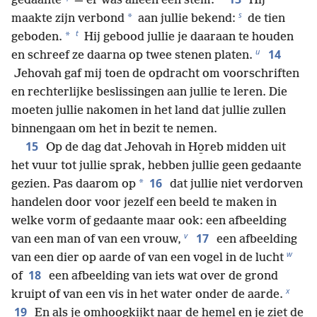
gedaante
— er was alleen een stem.
Hij
s
*
maakte zijn verbond
aan jullie bekend:
de tien
t
*
geboden.
Hij gebood jullie je daaraan te houden
u
14
en schreef ze daarna op twee stenen platen.
Jehovah gaf mij toen de opdracht om voorschriften
en rechterlijke beslissingen aan jullie te leren. Die
moeten jullie nakomen in het land dat jullie zullen
binnengaan om het in bezit te nemen.
15
Op de dag dat Jehovah in Ho̱reb midden uit
het vuur tot jullie sprak, hebben jullie geen gedaante
16
*
gezien. Pas daarom op
dat jullie niet verdorven
handelen door voor jezelf een beeld te maken in
welke vorm of gedaante maar ook: een afbeelding
v
17
van een man of van een vrouw,
een afbeelding
w
van een dier op aarde of van een vogel in de lucht
18
of
een afbeelding van iets wat over de grond
x
kruipt of van een vis in het water onder de aarde.
19
En als je omhoogkijkt naar de hemel en je ziet de