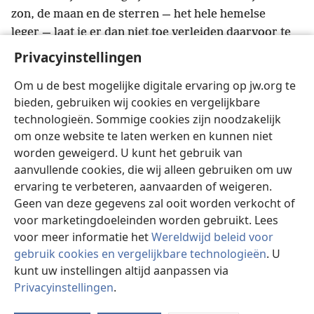
zon, de maan en de sterren — het hele hemelse
leger — laat je er dan niet toe verleiden daarvoor te
y
buigen en ze te aanbidden.
Jehovah, je God, heeft
Privacyinstellingen
20
ze aan alle volken onder de hemel gegeven.
Maar
Om u de best mogelijke digitale ervaring op jw.org te
jullie zijn degenen die Jehovah uit de ijzersmeltoven,
bieden, gebruiken wij cookies en vergelijkbare
uit Egypte, heeft weggehaald om het volk te worden
technologieën. Sommige cookies zijn noodzakelijk
z
*
dat zijn persoonlijke eigendom
is,
wat jullie nu
om onze website te laten werken en kunnen niet
zijn.
worden geweigerd. U kunt het gebruik van
21
Door jullie schuld is Jehovah kwaad op mij
aanvullende cookies, die wij alleen gebruiken om uw
a
geworden,
en hij zwoer dat ik de Jordaan niet zou
ervaring te verbeteren, aanvaarden of weigeren.
oversteken en dat ik niet het goede land zou
Geen van deze gegevens zal ooit worden verkocht of
binnengaan dat Jehovah, je God, jullie als erfdeel
voor marketingdoeleinden worden gebruikt. Lees
b
22
geeft.
Want ik moet in dit land sterven. Ik zal de
voor meer informatie het
Wereldwijd beleid voor
c
Jordaan niet oversteken,
maar jullie zullen wel
gebruik cookies en vergelijkbare technologieën
. U
23
oversteken en dat goede land in bezit nemen.
kunt uw instellingen altijd aanpassen via
Privacyinstellingen
.
Zorg ervoor dat jullie het verbond dat Jehovah, je
St
d
God, met jullie gesloten heeft, niet vergeten
en