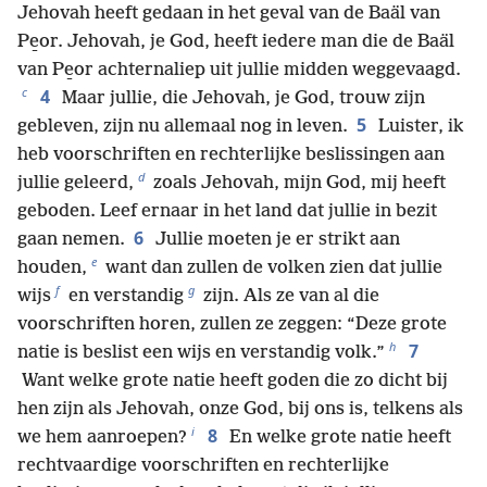
Jehovah heeft gedaan in het geval van de Baäl van
Pe̱or. Jehovah, je God, heeft iedere man die de Baäl
van Pe̱or achternaliep uit jullie midden weggevaagd.
c
4
Maar jullie, die Jehovah, je God, trouw zijn
5
gebleven, zijn nu allemaal nog in leven.
Luister, ik
heb voorschriften en rechterlijke beslissingen aan
d
jullie geleerd,
zoals Jehovah, mijn God, mij heeft
geboden. Leef ernaar in het land dat jullie in bezit
6
gaan nemen.
Jullie moeten je er strikt aan
e
houden,
want dan zullen de volken zien dat jullie
f
g
wijs
en verstandig
zijn. Als ze van al die
voorschriften horen, zullen ze zeggen: “Deze grote
h
7
natie is beslist een wijs en verstandig volk.”
Want welke grote natie heeft goden die zo dicht bij
hen zijn als Jehovah, onze God, bij ons is, telkens als
i
8
we hem aanroepen?
En welke grote natie heeft
rechtvaardige voorschriften en rechterlijke