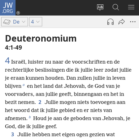
JW.ORG
Inloggen
(opent
Taal
Zoeken
ME
nieuw
site
op
WE
De
4
venster)
wijzigen
JW.ORG
Deuteronomium
4:1-49
4
Israël, luister nu naar de voorschriften en de
rechterlijke beslissingen die ik jullie leer zodat jullie
je eraan kunnen houden. Dan zullen jullie in leven
a
blijven
en het land dat Jehovah, de God van je
voorvaders, aan jullie geeft, binnengaan en het in
2
bezit nemen.
Jullie mogen niets toevoegen aan
het woord dat ik jullie gebied en er niets van
b
afnemen.
Houd je aan de geboden van Jehovah, je
God, die ik jullie geef.
3
Jullie hebben met eigen ogen gezien wat