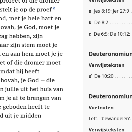
 profeet of die dromer
b
telt je op de proef
a
Jes 8:19; Jer 27:9
od, met je hele hart en
b
De 8:2
ovah, je God, moet je
c
De 6:5; De 10:12;
ag hebben, zijn
aar zijn stem moet je
Deuteronomium
 en aan hem moet je je
et of die dromer moet
Verwijsteksten
mdat hij heeft
d
De 10:20
ehovah, je God — die
n jullie uit het huis van
Deuteronomium
om je af te brengen van
e geboden heeft te
Voetnoten
d uit je midden
Lett.: ‘bewandelen’.
Verwijsteksten