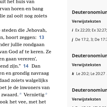
 uit het huis van
ervan horen en bang
Deuteronomium
e zal ooit nog zoiets
Verwijsteksten
i
Ex 22:20; Ex 32:27
e steden die Jehovah,
13
en, hoort zeggen:
j
De 17:2, 3; De 17:
nder jullie rondgaan
van God af te keren. Ze
Deuteronomium
n gaan vereren’,
Verwijsteksten
14
end zijn.”
Dan
len en grondig navraag
k
Le 20:2; Le 20:27
daad zoiets walgelijks
et je de inwoners van
Deuteronomium
n
o
t zwaard.
Vernietig
Verwijsteksten
, ook het vee, met het