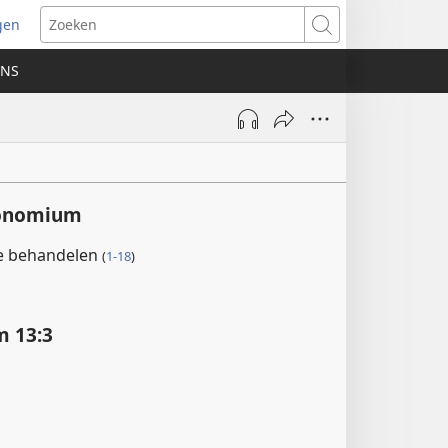
gen
ent
Zoeken
uw
ONS
ster)
ronomium
te behandelen
(
1-18
)
 13:3