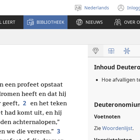
Nederlands
Inlog
Taal
(op
selecteren
nie
L LEERT
BIBLIOTHEEK
NIEUWS
OVER 
ven
Inhoud Deute
Hoe afvalligen 
en een profeet opstaat
romen heeft en dat hij
2
 geeft,
en het teken
Deuteronomium
t had komt uit, en hij
Voetnoten
oden achternalopen,”
Zie
Woordenlijst
.
3
en we die vereren.”
Verwijsteksten