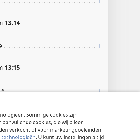
 13:14
9
 13:15
:6
chnologieën. Sommige cookies zijn
aanvullende cookies, die wij alleen
 13:17
rden verkocht of voor marketingdoeleinden
e technologieën
. U kunt uw instellingen altijd