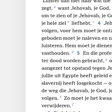
Luister dan niet naar wat die
a
zegt,
want Jehovah, je God, s
om te zien of je Jehovah, je G
4
c
*
je hele ziel
liefhebt.
Jeh
volgen, voor hem moet je ontz
geboden moet je naleven en n
luisteren. Hem moet je dienen
5
d
vasthouden.
En die profe
e
ter dood worden gebracht,
o
aangezet tot opstand tegen J
jullie uit Egypte heeft geleid e
slavernij heeft losgekocht — 
de weg die Jehovah, je God, j
*
volgen.
Zo moet je het kwaa
f
verwijderen.