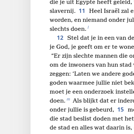
die je uit Egypte heeft geleid,
11
slavernij.
Heel Israël zal 
worden, en niemand onder julli
l
slechts doen.
12
Stel dat je in een van d
je God, je geeft om er te won
“Er zijn slechte mannen die o
om de inwoners van hun stad 
zeggen: ‘Laten we andere gode
goden waarmee jullie niet bek
moet je een onderzoek instel
m
doen.
Als blijkt dat er inder
15
onder jullie is gebeurd,
mo
die stad beslist doden met he
de stad en alles wat daarin is