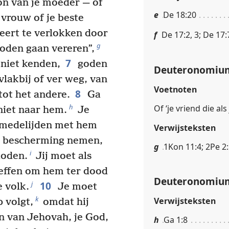
oon van je moeder — of
e
De 18:20
e vrouw of je beste
eert te verlokken door
f
De 17:2, 3; De 17:
g
goden gaan vereren”,
7
 niet kenden,
goden
Deuteronomium
vlakbij of ver weg, van
Voetnoten
8
tot het andere.
Ga
h
Of ‘je vriend die als 
 niet naar hem.
Je
 medelijden met hem
Verwijsteksten
n bescherming nemen,
g
1Kon 11:4; 2Pe 2
i
doden.
Jij moet als
effen om hem ter dood
Deuteronomium
10
j
e volk.
Je moet
k
Verwijsteksten
 volgt,
omdat hij
en van Jehovah, je God,
h
Ga 1:8