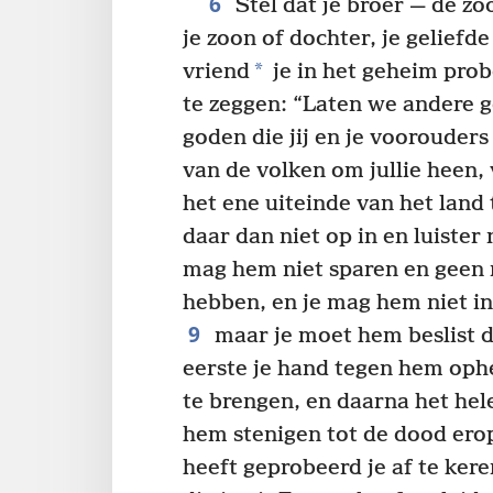
6
Stel dat je broer — de z
je zoon of dochter, je geliefd
*
vriend
je in het geheim prob
te zeggen: “Laten we andere 
goden die jij en je voorouders
van de volken om jullie heen, 
het ene uiteinde van het land 
daar dan niet op in en luister
mag hem niet sparen en geen
hebben, en je mag hem niet i
9
maar je moet hem beslist 
eerste je hand tegen hem oph
te brengen, en daarna het hel
hem stenigen tot de dood erop
heeft geprobeerd je af te ker