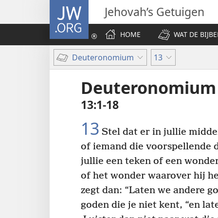
JW.ORG
Jehovah’s Getuigen
HOME
WAT DE BIJBE
Deuteronomium
13
Deuteronomium
13:1-18
13
Stel dat er in jullie midd
of iemand die voorspellende d
jullie een teken of een wonder
of het wonder waarover hij he
zegt dan: “Laten we andere g
goden die je niet kent, “en lat