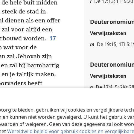
l
De 17:13; 1Ti 5:20
 de hele buit midden
 steek de stad in
al dienen als een offer
Deuteronomium
zal voor altijd een
Verwijsteksten
17
erbouwd worden.
m
De 19:15; 1Ti 5:1
 wat voor de
n zal Jehovah zijn
Deuteronomium
en zal hij barmhartig
en je talrijk maken,
Verwijsteksten
voorvaders heeft
n
De 17:4, 5; 2Kr 28
ehovah, je God,
o
Ex 22:20
uden aan alle geboden
w.org te bieden, gebruiken wij cookies en vergelijkbare te
e wat juist is in de
 en kunnen niet worden geweigerd. U kunt het gebruik van 
Deuteronomium
vaarden of weigeren. Geen van deze gegevens zal ooit wo
Voetnoten
het
Wereldwijd beleid voor gebruik cookies en vergelijkbar