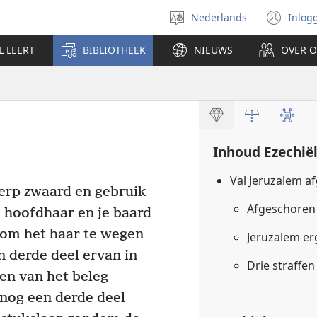
Nederlands
Inlog
Taal
(op
selecteren
nie
L LEERT
BIBLIOTHEEK
NIEUWS
OVER 
ven
Inhoud Ezechië
Val Jeruzalem a
rp zwaard en gebruik
Afgeschoren 
e hoofdhaar en je baard
 om het haar te wegen
Jeruzalem er
 derde deel ervan in
Drie straffe
en van het beleg
nog een derde deel