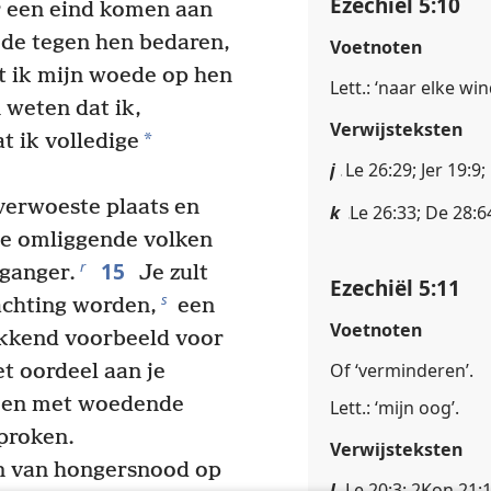
Ezechiël 5:10
r een eind komen aan
ede tegen hen bedaren,
Voetnoten
 ik mijn woede op hen
Lett.: ‘naar elke win
 weten dat ik,
Verwijsteksten
*
 ik volledige
j
Le 26:29; Jer 19:9;
 verwoeste plaats en
k
Le 26:33; De 28:6
de omliggende volken
15
r
jganger.
Je zult
Ezechiël 5:11
s
achting worden,
een
Voetnoten
kkend voorbeeld voor
Of ‘verminderen’.
et oordeel aan je
e en met woedende
Lett.: ‘mijn oog’.
sproken.
Verwijsteksten
len van hongersnood op
l
Le 20:3; 2Kon 21:1