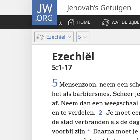
JW.ORG
Jehovah’s Getuigen
HOME
WAT DE BIJBE
Ezechiël
5
Ezechiël
5:1-17
5
Mensenzoon, neem een sche
het als barbiersmes. Scheer j
af. Neem dan een weegschaal
2
en te verdelen.
Je moet een
de stad verbranden als de dag
a
voorbij zijn.
Daarna moet je 