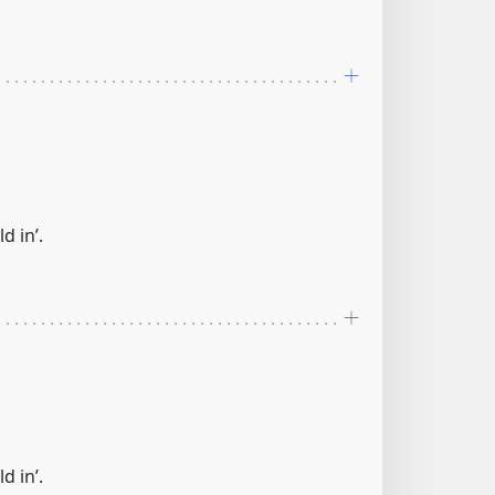
d in’.
d in’.