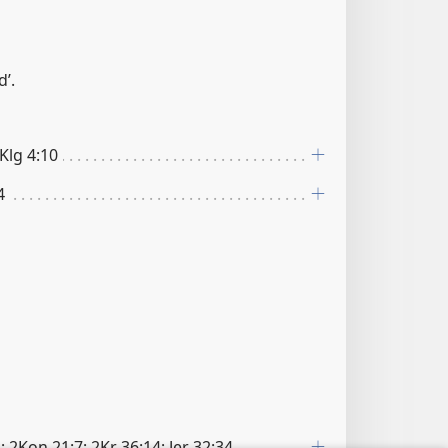
d’.
 Klg 4:10
4
; 2Kon 21:7; 2Kr 36:14; Jer 32:34