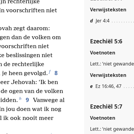
jn rechterlijke
Verwijsteksten
n voorschriften niet
d
Jer 4:4
ovah zegt daarom:
agen dan de volken om
Ezechiël 5:6
voorschriften niet
Voetnoten
ke beslissingen niet
Lett.: ‘niet gewandel
 de rechterlijke
8
f
 je heen gevolgd.
Verwijsteksten
eer Jehovah: ‘Ik ben
e
Ez 16:46, 47
r de ogen van de volken
9
h
midden.
Vanwege al
Ezechiël 5:7
 in jou doen wat ik nog
Voetnoten
al ik ook nooit meer
Lett.: ‘niet gewandel