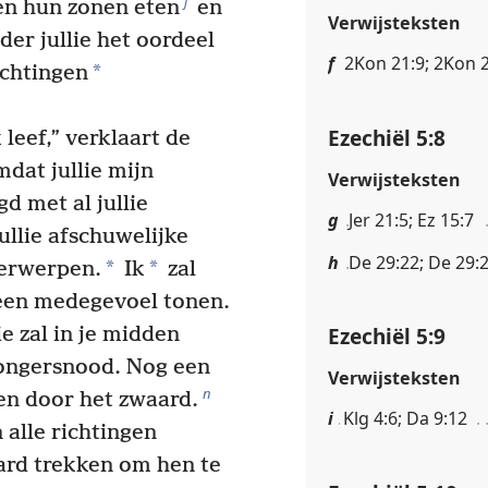
j
len hun zonen eten
en
Verwijsteksten
der jullie het oordeel
f
2Kon 21:9; 2Kon 2
*
ichtingen
Ezechiël 5:8
 leef,” verklaart de
dat jullie mijn
Verwijsteksten
d met al jullie
g
Jer 21:5; Ez 15:7
ullie afschuwelijke
h
De 29:22; De 29:2
*
*
 verwerpen.
Ik
zal
een medegevoel tonen.
Ezechiël 5:9
e zal in je midden
hongersnood. Nog een
Verwijsteksten
n
len door het zwaard.
i
Klg 4:6; Da 9:12
n alle richtingen
aard trekken om hen te