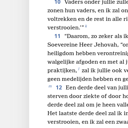
10
Vaders onder jullie zul
zonen hun vaders, en ik zal on
voltrekken en de rest in alle r
k
verstrooien.’”
11
“Daarom, zo zeker als ik
Soevereine Heer Jehovah, “om
heiligdom hebben verontreinig
walgelijke afgoden en met al j
l
praktijken,
zal ik jullie ook
geen medelijden hebben en g
12
m
Een derde deel van julli
sterven door ziekte of door 
derde deel zal om je heen val
Het laatste derde deel zal ik i
verstrooien, en ik zal een zw