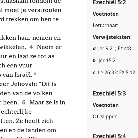
 stukslaan rondom de
Ezechiël 5:2
l moet je verstrooien
Voetnoten
ard trekken om hen te
Lett.: ‘haar’.
Verwijsteksten
ukken haar nemen en
4
wikkelen.
Neem er
a
Jer 9:21; Ez 4:8
ur en laat ze tot as
b
Jer 15:2
ich een vuur
c
Le 26:33; Ez 5:12
d
 van Israël.
eer Jehovah: “Dit is
Ezechiël 5:3
dden van de volken
6
r heen.
Maar ze is in
Voetnoten
echterlijke
Of ‘slippen’.
ften. Ze heeft zich
ken en de landen om
Ezechiël 5:4