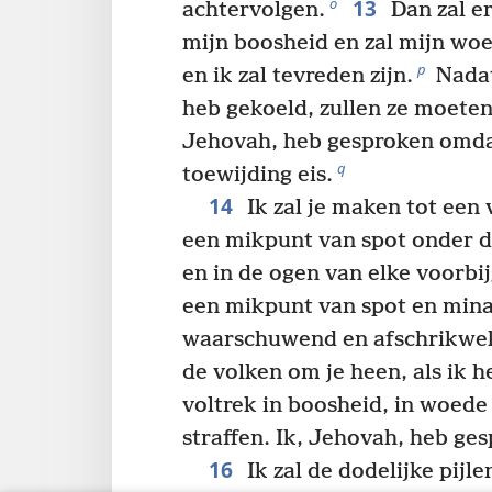
13
o
achtervolgen.
Dan zal e
mijn boosheid en zal mijn wo
p
en ik zal tevreden zijn.
Nadat
heb gekoeld, zullen ze moeten
Jehovah, heb gesproken omdat
q
toewijding eis.
14
Ik zal je maken tot een
een mikpunt van spot onder 
en in de ogen van elke voorbi
een mikpunt van spot en min
waarschuwend en afschrikwe
de volken om je heen, als ik h
voltrek in boosheid, in woed
straffen. Ik, Jehovah, heb ge
16
Ik zal de dodelijke pij