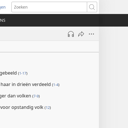
gen
ent
Zoeken
uw
ONS
ster)
l
fgebeeld
(
1-17
)
haar in drieën verdeeld
(
1-4
)
ger dan volken
(
7-9
)
n voor opstandig volk
(
12
)