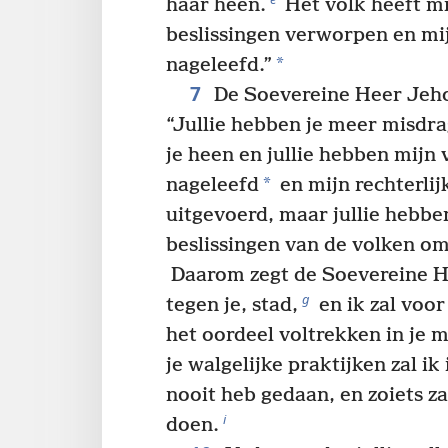
haar heen.
Het volk heeft mi
beslissingen verworpen en mij
*
nageleefd.”
7
De Soevereine Heer Jeh
“Jullie hebben je meer misdr
je heen en jullie hebben mijn 
*
nageleefd
en mijn rechterlij
uitgevoerd, maar jullie hebben
beslissingen van de volken om
Daarom zegt de Soevereine H
g
tegen je, stad,
en ik zal voo
het oordeel voltrekken in je 
je walgelijke praktijken zal ik
nooit heb gedaan, en zoiets z
i
doen.