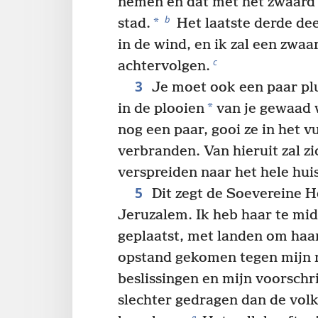
nemen en dat met het zwaard
b
*
stad.
Het laatste derde dee
in de wind, en ik zal een zwa
c
achtervolgen.
3
Je moet ook een paar pl
*
in de plooien
van je gewaad 
nog een paar, gooi ze in het vu
verbranden. Van hieruit zal z
verspreiden naar het hele huis
5
Dit zegt de Soevereine H
Jeruzalem. Ik heb haar te mi
geplaatst, met landen om haa
opstand gekomen tegen mijn r
beslissingen en mijn voorschri
slechter gedragen dan de vol
e