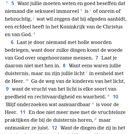
h
5
Want jullie moeten weten en goed beseffen dat
i
*
niemand die seksueel immoreel
is
of onrein of
j
hebzuchtig,
wat wil zeggen dat hij afgoden aanbidt,
een erfdeel heeft in het Koninkrijk van de Christus
k
en van God.
6
Laat je door niemand met holle woorden
bedriegen, want door zulke dingen komt de woede
7
van God over ongehoorzame mensen.
Laat je
8
daarom niet met hen in.
Want eens waren jullie
l
duisternis, maar nu zijn jullie licht
in eenheid met
m
de Heer.
Ga de weg van de kinderen van het licht,
9
want de vrucht van het licht is elke soort van
n
10
goedheid en rechtvaardigheid en waarheid.
o
Blijf onderzoeken wat aanvaardbaar
is voor de
11
Heer.
En doe niet meer mee met de vruchteloze
p
praktijken die bij de duisternis horen,
maar
12
ontmasker ze juist.
Want de dingen die zij in het