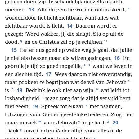
geheim doen, zijn te schandelijk om zelfs maar te
13
*
noemen.
Alle dingen die worden ontmaskerd,
worden door het licht zichtbaar, want alles wat
14
zichtbaar wordt, is licht.
Daarom wordt er
gezegd: ‘Word wakker, jij die slaapt. Sta op uit de
q
r
dood,
en de Christus zal op je schijnen.’
15
Let er dus goed op welke weg je gaat, dat jullie
16
je niet als dwazen maar als wijzen gedragen.
En
s
*
gebruik je tijd zo goed mogelijk,
want we leven in
17
een slechte tijd.
Wees daarom niet onverstandig,
*
maar probeer te begrijpen wat de wil van Jehovah
t
u
18
is.
Bedrink je ook niet aan wijn,
wat leidt tot
*
losbandigheid,
maar zorg dat je altijd vervuld bent
19
*
met geest.
Spreek tot elkaar
met psalmen,
v
lofzangen voor God en geestelijke liederen. Zing
en
w
x
20
*
maak muziek
voor Jehovah
in je hart.
y
Dank
onze God en Vader altijd voor alles in de
z