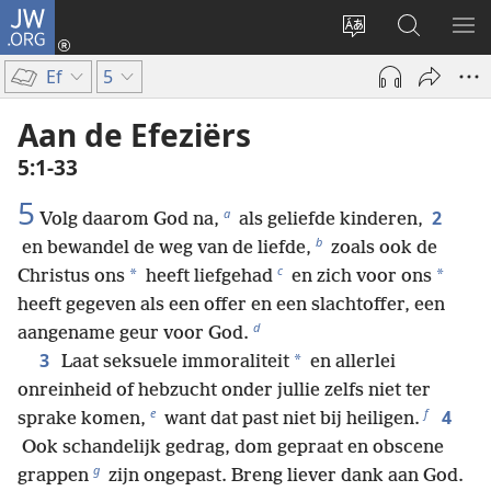
JW.ORG
Inloggen
(opent
Taal
Zoeken
ME
nieuw
site
op
WE
Ef
5
venster)
wijzigen
JW.ORG
Aan de Efeziërs
5:1-33
5
a
2
Volg daarom God na,
als geliefde kinderen,
b
en bewandel de weg van de liefde,
zoals ook de
c
*
*
Christus ons
heeft liefgehad
en zich voor ons
heeft gegeven als een offer en een slachtoffer, een
d
aangename geur voor God.
3
*
Laat seksuele immoraliteit
en allerlei
onreinheid of hebzucht onder jullie zelfs niet ter
e
f
4
sprake komen,
want dat past niet bij heiligen.
Ook schandelijk gedrag, dom gepraat en obscene
g
grappen
zijn ongepast. Breng liever dank aan God.