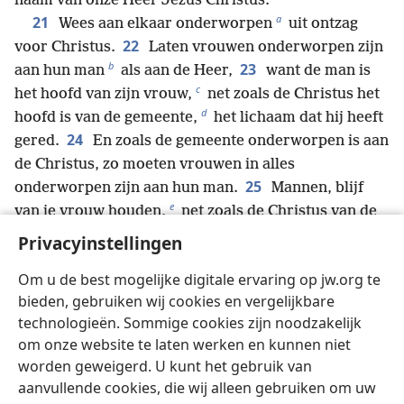
naam van onze Heer Jezus Christus.
a
21
Wees aan elkaar onderworpen
uit ontzag
22
voor Christus.
Laten vrouwen onderworpen zijn
b
23
aan hun man
als aan de Heer,
want de man is
c
het hoofd van zijn vrouw,
net zoals de Christus het
d
hoofd is van de gemeente,
het lichaam dat hij heeft
24
gered.
En zoals de gemeente onderworpen is aan
de Christus, zo moeten vrouwen in alles
25
onderworpen zijn aan hun man.
Mannen, blijf
e
van je vrouw houden,
net zoals de Christus van de
gemeente heeft gehouden en zich voor haar heeft
Privacyinstellingen
f
26
opgeofferd
om haar te heiligen, haar te
Om u de best mogelijke digitale ervaring op jw.org te
reinigen door haar te baden in het water van het
bieden, gebruiken wij cookies en vergelijkbare
g
27
woord.
Zo kon hij de gemeente in haar pracht
technologieën. Sommige cookies zijn noodzakelijk
aan zichzelf aanbieden, zonder vlek of rimpel of iets
om onze website te laten werken en kunnen niet
h
i
dergelijks,
maar heilig en zonder smet.
worden geweigerd. U kunt het gebruik van
28
Op dezelfde manier moeten mannen van hun
aanvullende cookies, die wij alleen gebruiken om uw
vrouw houden als van hun eigen lichaam. Een man