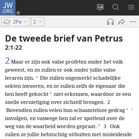
JW.ORG
Inloggen
(opent
Taal
Zoeken
ME
nieuw
site
op
WE
2Pe
2
venster)
wijzigen
JW.ORG
De tweede brief van Petrus
2:1-22
2
Maar er zijn ook valse profeten onder het volk
geweest, en zo zullen er ook onder jullie valse
a
leraren zijn.
Die zullen ongemerkt schadelijke
sekten invoeren, en ze zullen zelfs de eigenaar die
b
hen heeft gekocht
niet erkennen, waardoor ze een
2
snelle vernietiging over zichzelf brengen.
c
*
Bovendien zullen velen hun schaamteloze gedrag
navolgen, en vanwege hen zal er spottend over de
d
3
weg van de waarheid worden gepraat.
Ook
zullen ze jullie hebzuchtig uitbuiten met misleidende