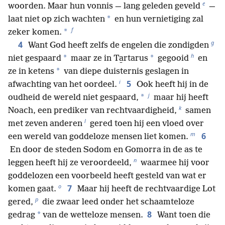
e
woorden. Maar hun vonnis — lang geleden geveld
—
*
laat niet op zich wachten
en hun vernietiging zal
f
*
zeker komen.
g
4
Want God heeft zelfs de engelen die zondigden
h
*
*
niet gespaard
maar ze in Ta̱rtarus
gegooid
en
*
ze in ketens
van diepe duisternis geslagen in
i
5
afwachting van het oordeel.
Ook heeft hij in de
j
*
oudheid de wereld niet gespaard,
maar hij heeft
k
Noach, een prediker van rechtvaardigheid,
samen
l
met zeven anderen
gered toen hij een vloed over
m
6
een wereld van goddeloze mensen liet komen.
En door de steden Sodom en Gomorra in de as te
n
leggen heeft hij ze veroordeeld,
waarmee hij voor
goddelozen een voorbeeld heeft gesteld van wat er
o
7
komen gaat.
Maar hij heeft de rechtvaardige Lot
p
gered,
die zwaar leed onder het schaamteloze
8
*
gedrag
van de wetteloze mensen.
Want toen die