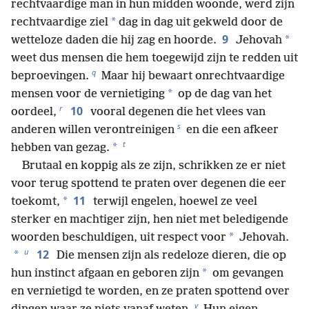
rechtvaardige man in hun midden woonde, werd zijn
*
rechtvaardige ziel
dag in dag uit gekweld door de
9
*
wetteloze daden die hij zag en hoorde.
Jehovah
weet dus mensen die hem toegewijd zijn te redden uit
q
beproevingen.
Maar hij bewaart onrechtvaardige
*
mensen voor de vernietiging
op de dag van het
r
10
oordeel,
vooral degenen die het vlees van
s
anderen willen verontreinigen
en die een afkeer
t
*
hebben van gezag.
Brutaal en koppig als ze zijn, schrikken ze er niet
voor terug spottend te praten over degenen die eer
11
*
toekomt,
terwijl engelen, hoewel ze veel
sterker en machtiger zijn, hen niet met beledigende
*
woorden beschuldigen, uit respect voor
Jehovah.
u
12
*
Die mensen zijn als redeloze dieren, die op
*
hun instinct afgaan en geboren zijn
om gevangen
en vernietigd te worden, en ze praten spottend over
v