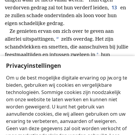
dingen waar ze niets vanaf weten.
Hun eigen
13
verdorven gedrag zal tot hun verderf leiden,
en
ze zullen schade ondervinden als loon voor hun
eigen schadelijke gedrag.
Ze genieten ervan om zich over te geven aan
w
allerlei uitspattingen,
zelfs overdag. Het zijn
schandvlekken en smetten, die aanschuiven bij jullie
*
feestmaaltijden en intussen zwelgen in
hun
x
14
bedrieglijke leringen.
Hun ogen zijn vol
Privacyinstellingen
y
overspel
en kunnen niet ophouden met zondigen,
Om u de best mogelijke digitale ervaring op jw.org te
*
en ze verleiden onstandvastige personen.
Ze
bieden, gebruiken wij cookies en vergelijkbare
hebben een hart dat geoefend is in hebzucht. Het zijn
technologieën. Sommige cookies zijn noodzakelijk
15
vervloekte kinderen.
Ze hebben het rechte pad
om onze website te laten werken en kunnen niet
verlaten en zijn afgedwaald. Ze zijn het pad opgegaan
worden geweigerd. U kunt het gebruik van
z
van Bi̱leam,
de zoon van Be̱or, die het loon van
aanvullende cookies, die wij alleen gebruiken om uw
a
16
onrecht liefhad
maar werd terechtgewezen
ervaring te verbeteren, aanvaarden of weigeren.
b
voor zijn eigen overtreding.
Een stom lastdier
Geen van deze gegevens zal ooit worden verkocht of
sprak met de stem van een mens om de profeet