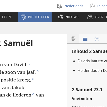
Nederlands
Inlog
Taal
(op
selecteren
nie
L LEERT
BIBLIOTHEEK
NIEUWS
OVER 
ven
k Samuël
Inhoud 2 Samuë
Davids laatste
a
en van David:
Heldendaden Da
b
e zoon van I̱saï,
c
positie kreeg,
 van Jakob
2 Samuël 23:1
e
an de liederen
van
Voetnoten