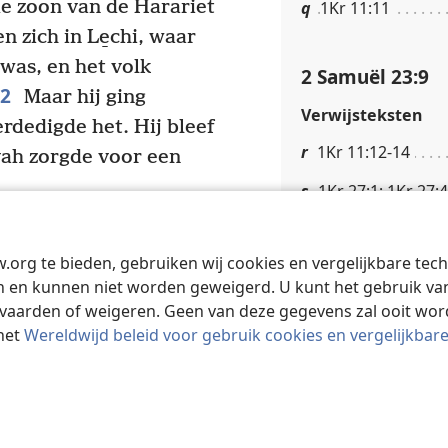
e zoon van de Harariet
q
1Kr 11:11
n zich in Le̱chi, waar
 was, en het volk
2 Samuël 23:9
12
Maar hij ging
Verwijsteksten
rdedigde het. Hij bleef
r
1Kr 11:12-14
vah zorgde voor een
s
1Kr 27:1; 1Kr 27:4
ingen tijdens de oogst
w
llam.
Op dat moment
2 Samuël 23:10
w.org te bieden, gebruiken wij cookies en vergelijkbare te
*
kamp
van de
 en kunnen niet worden geweigerd. U kunt het gebruik van 
Voetnoten
 was toen in de
vaarden of weigeren. Geen van deze gegevens zal ooit wo
Of ‘redding’.
het
Wereldwijd beleid voor gebruik cookies en vergelijkbar
oorpost van de
p een keer uitte
Verwijsteksten
at water drinken uit
t
Re 8:4
16
 Bethlehem!’