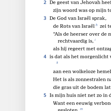
2
De geest van Jehovah heef
zijn woord was op mijn t
3
De God van Israël sprak,
h
de Rots van Israël
zei t
“Als de heerser over de
i
rechtvaardig is,
als hij regeert met ontz
4
is dat als het morgenlicht
k
aan een wolkeloze hemel
Het is als zonnestralen n
die gras uit de bodem l
5
Is mijn huis niet net zo in
Want een eeuwig verbond
m
gesloten,