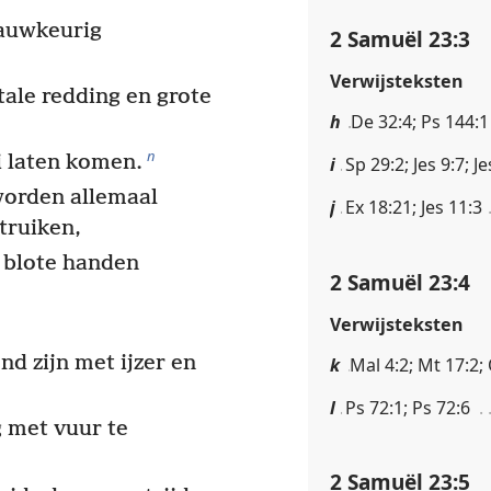
nauwkeurig
2 Samuël 23:3
Verwijsteksten
tale redding en grote
h
De 32:4; Ps 144:1
n
ei laten komen.
i
Sp 29:2; Jes 9:7; J
orden allemaal
j
Ex 18:21; Jes 11:3
truiken,
 blote handen
2 Samuël 23:4
Verwijsteksten
nd zijn met ijzer en
k
Mal 4:2; Mt 17:2;
l
Ps 72:1; Ps 72:6
g met vuur te
2 Samuël 23:5