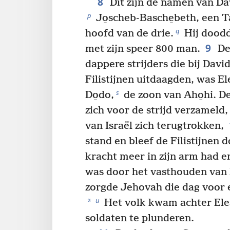
8
Dit zijn de namen van Dav
p
Jo̱scheb-Basche̱beth, een 
q
hoofd van de drie.
Hij doodd
9
met zijn speer 800 man.
De
dappere strijders die bij Davi
Filistijnen uitdaagden, was Ele
s
Do̱do,
de zoon van Aho̱hi. De
zich voor de strijd verzameld
van Israël zich terugtrokken,
stand en bleef de Filistijnen 
kracht meer in zijn arm had e
was door het vasthouden van 
zorgde Jehovah die dag voor 
u
*
Het volk kwam achter Ele
soldaten te plunderen.