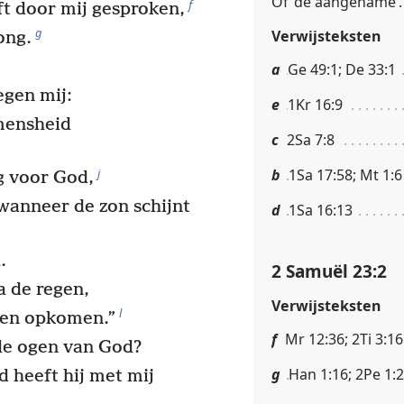
Of ‘de aangename’.
f
t door mij gesproken,
g
Verwijsteksten
ong.
a
Ge 49:1; De 33:1
egen mij:
e
1Kr 16:9
 mensheid
c
2Sa 7:8
b
1Sa 17:58; Mt 1:6
j
ag voor God,
 wanneer de zon schijnt
d
1Sa 16:13
.
2 Samuël 23:2
a de regen,
Verwijsteksten
l
aten opkomen.”
f
Mr 12:36; 2Ti 3:16
 de ogen van God?
g
Han 1:16; 2Pe 1:
 heeft hij met mij