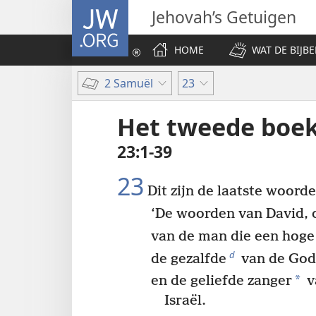
JW.ORG
Jehovah’s Getuigen
HOME
WAT DE BIJBE
2 Samuël
23
Het tweede boe
23:1-39
23
Dit zijn de laatste woord
‘De woorden van David, d
van de man die een hoge 
d
de gezalfde
van de God
*
en de geliefde zanger
v
Israël.