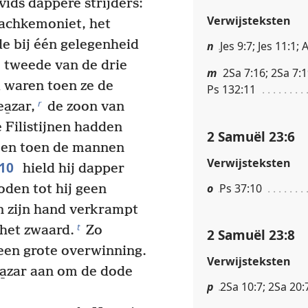
ids dappere strijders:
Verwijsteksten
Tachkemoniet, het
e bij één gelegenheid
n
Jes 9:7; Jes 11:1;
 tweede van de drie
m
2Sa 7:16; 2Sa 7:1
d waren toen ze de
Ps 132:11
r
a̱zar,
de zoon van
 Filistijnen hadden
2 Samuël 23:6
, en toen de mannen
Verwijsteksten
10
hield hij dapper
o
Ps 37:10
doden tot hij geen
n zijn hand verkrampt
t
het zwaard.
Zo
2 Samuël 23:8
een grote overwinning.
Verwijsteksten
a̱zar aan om de dode
p
2Sa 10:7; 2Sa 20: