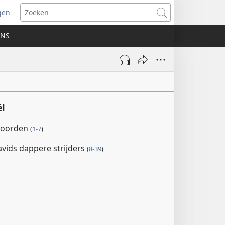
gen
ent
Zoeken
uw
ONS
ster)
l
 woorden
(
1-7
)
vids dappere strijders
(
8-39
)