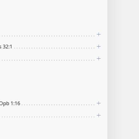
es 32:1
 Opb 1:16