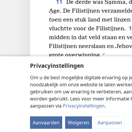
11
De derde was Sa̱mma, d
A̱ge. De Filistijnen verzamelde
toen een stuk land met linzen
vluchtte voor de Filistijnen.
midden in dat veld staan en ve
Filistijnen neerslaan en Jeho
v
grote overwinning.
13
Drie van de 30 leiders g
Privacyinstellingen
naar David in de grot van Adu̱
Om u de best mogelijke digitale ervaring op j
x
*
was in het Re̱faïmdal
een 
noodzakelijk om onze website te laten werken
14
Filistijnen gelegerd.
David
gebruiken om uw ervaring te verbeteren, aan
y
worden gebruikt. Lees voor meer informatie 
schuilplaats
en er was een v
aanpassen via
Privacyinstellingen
.
15
Filistijnen in Bethlehem.
O
David de wens: ‘Kon ik maar w
Aanvaarden
Weigeren
Aanpassen
de waterput bij de poort van