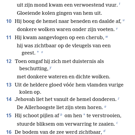
t
uit zijn mond kwam een verwoestend vuur.
Gloeiende kolen gingen van hem uit.
u
10
Hij boog de hemel naar beneden en daalde af,
v
donkere wolken waren onder zijn voeten.
w
11
Hij kwam aangevlogen op een cherub,
hij was zichtbaar op de vleugels van een
x
*
geest.
12
Toen omgaf hij zich met duisternis als
y
beschutting,
met donkere wateren en dichte wolken.
13
Uit de heldere gloed vóór hem vlamden vurige
kolen op.
z
14
Jehovah liet het vanuit de hemel donderen.
a
De Allerhoogste liet zijn stem horen.
b
15
*
Hij schoot pijlen af
om hen
te verstrooien,
c
stuurde bliksem om verwarring te zaaien.
d
16
De bodem van de zee werd zichtbaar,