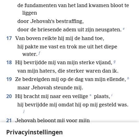
de fundamenten van het land kwamen bloot te
liggen
door Jehovah’s bestraffing,
e
door de briesende adem uit zijn neusgaten.
17
Van boven reikte hij mij de hand toe,
hij pakte me vast en trok me uit het diepe
f
water.
g
18
Hij bevrijdde mij van mijn sterke vijand,
van mijn haters, die sterker waren dan ik.
h
19
Ze bedreigden mij op de dag van mijn ellende,
maar Jehovah steunde mij.
i
20
*
Hij bracht mij naar een veilige
plaats,
hij bevrijdde mij omdat hij op mij gesteld was.
j
21
Jehovah beloont mij voor mijn
k
rechtvaardigheid,
Privacyinstellingen
*
hij beloont mij naar de onschuld
van mijn