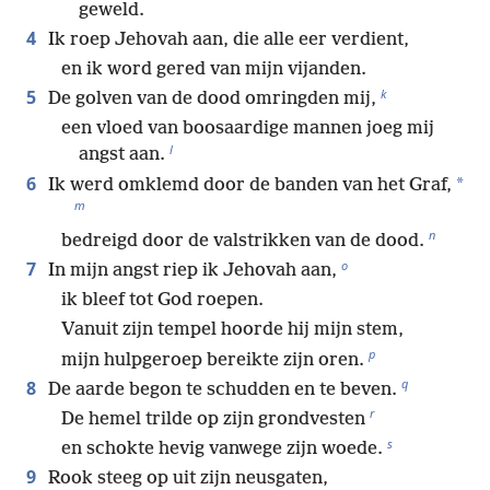
geweld.
4
Ik roep Jehovah aan, die alle eer verdient,
en ik word gered van mijn vijanden.
k
5
De golven van de dood omringden mij,
een vloed van boosaardige mannen joeg mij
l
angst aan.
6
*
Ik werd omklemd door de banden van het Graf,
m
n
bedreigd door de valstrikken van de dood.
o
7
In mijn angst riep ik Jehovah aan,
ik bleef tot God roepen.
Vanuit zijn tempel hoorde hij mijn stem,
p
mijn hulpgeroep bereikte zijn oren.
q
8
De aarde begon te schudden en te beven.
r
De hemel trilde op zijn grondvesten
s
en schokte hevig vanwege zijn woede.
9
Rook steeg op uit zijn neusgaten,