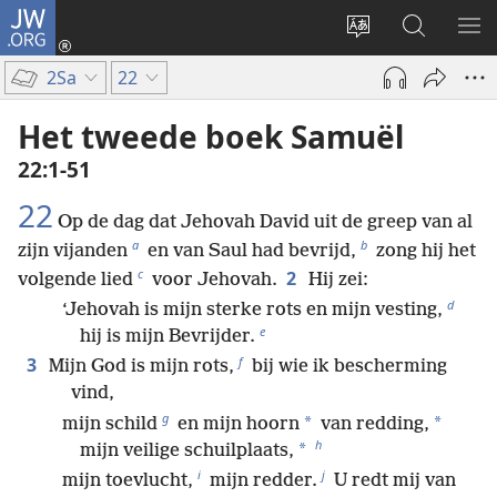
JW.ORG
Inloggen
(opent
Taal
Zoeken
ME
nieuw
site
op
WE
2Sa
22
venster)
wijzigen
JW.ORG
Het tweede boek Samuël
22:1-51
22
Op de dag dat Jehovah David uit de greep van al
a
b
zijn vijanden
en van Saul had bevrijd,
zong hij het
c
2
volgende lied
voor Jehovah.
Hij zei:
d
‘Jehovah is mijn sterke rots en mijn vesting,
e
hij is mijn Bevrijder.
f
3
Mijn God is mijn rots,
bij wie ik bescherming
vind,
g
*
*
mijn schild
en mijn hoorn
van redding,
h
*
mijn veilige schuilplaats,
i
j
mijn toevlucht,
mijn redder.
U redt mij van