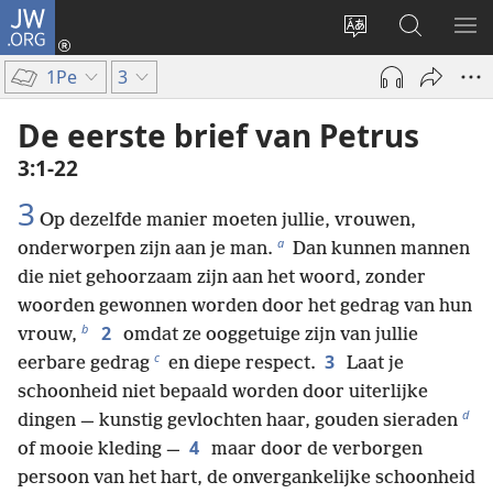
JW.ORG
Inloggen
(opent
Taal
Zoeken
ME
nieuw
site
op
WE
1Pe
3
venster)
wijzigen
JW.ORG
De eerste brief van Petrus
3:1-22
3
Op dezelfde manier moeten jullie, vrouwen,
a
onderworpen zijn aan je man.
Dan kunnen mannen
die niet gehoorzaam zijn aan het woord, zonder
woorden gewonnen worden door het gedrag van hun
b
2
vrouw,
omdat ze ooggetuige zijn van jullie
c
3
eerbare gedrag
en diepe respect.
Laat je
schoonheid niet bepaald worden door uiterlijke
d
dingen — kunstig gevlochten haar, gouden sieraden
4
of mooie kleding —
maar door de verborgen
persoon van het hart, de onvergankelijke schoonheid