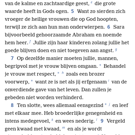
e
van de kalme en zachtaardige geest,
die grote
5
waarde heeft in Gods ogen.
Want zo sierden zich
vroeger de heilige vrouwen die op God hoopten,
6
terwijl ze zich aan hun man onderwierpen.
Sara
bijvoorbeeld gehoorzaamde Abraham en noemde
f
hem heer.
Jullie zijn haar kinderen zolang jullie het
g
goede blijven doen en niet toegeven aan angst.
7
Op dezelfde manier moeten jullie, mannen,
*
begripvol met je vrouw blijven omgaan.
Behandel
h
*
je vrouw met respect,
zoals een brozer
i
*
voorwerp,
want ze is net als jij erfgenaam
van de
onverdiende gave van het leven. Dan zullen je
gebeden niet worden verhinderd.
j
8
*
Ten slotte, wees allemaal eensgezind
en leef
met elkaar mee. Heb broederlijke genegenheid en
k
l
9
intens medegevoel,
en wees nederig.
Vergeld
m
geen kwaad met kwaad,
en als je wordt