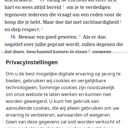
afschrikken.
Heilig de Christus als Heer in je
*
hart en wees altijd bereid
om je te verdedigen
tegenover iedereen die vraagt om een reden voor de
y
hoop die je hebt. Maar doe dat met zachtaardigheid
z
en diep respect.
a
16
Bewaar een goed geweten.
Als er dan
negatief over jullie gepraat wordt, zullen degenen die
b
dat doen, beschaamd komen te staan
vanwege
c
jullie goede gedrag als volgelingen van Christus.
Privacyinstellingen
17
Het is namelijk beter te lijden omdat je het goede
Om u de best mogelijke digitale ervaring op jw.org te
d
doet
— als het Gods wil is om dat toe te laten — dan
bieden, gebruiken wij cookies en vergelijkbare
e
18
omdat je het slechte doet.
Want Christus is
technologieën. Sommige cookies zijn noodzakelijk
f
eens en voor altijd gestorven voor zonden,
een
om onze website te laten werken en kunnen niet
g
rechtvaardige voor onrechtvaardigen,
om jullie
worden geweigerd. U kunt het gebruik van
h
naar God te leiden.
Hij werd ter dood gebracht in
aanvullende cookies, die wij alleen gebruiken om uw
i
j
19
het vlees,
maar levend gemaakt in de geest.
ervaring te verbeteren, aanvaarden of weigeren.
Zo ging hij prediken tot de geesten in de gevangenis,
Geen van deze gegevens zal ooit worden verkocht of
k
20
die eens ongehoorzaam waren toen God in