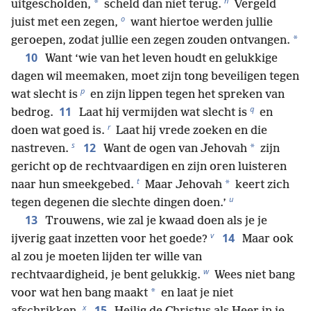
n
*
uitgescholden,
scheld dan niet terug.
Vergeld
o
juist met een zegen,
want hiertoe werden jullie
*
geroepen, zodat jullie een zegen zouden ontvangen.
10
Want ‘wie van het leven houdt en gelukkige
dagen wil meemaken, moet zijn tong beveiligen tegen
p
wat slecht is
en zijn lippen tegen het spreken van
q
11
bedrog.
Laat hij vermijden wat slecht is
en
r
doen wat goed is.
Laat hij vrede zoeken en die
s
12
*
nastreven.
Want de ogen van Jehovah
zijn
gericht op de rechtvaardigen en zijn oren luisteren
t
*
naar hun smeekgebed.
Maar Jehovah
keert zich
u
tegen degenen die slechte dingen doen.’
13
Trouwens, wie zal je kwaad doen als je je
v
14
ijverig gaat inzetten voor het goede?
Maar ook
al zou je moeten lijden ter wille van
w
rechtvaardigheid, je bent gelukkig.
Wees niet bang
*
voor wat hen bang maakt
en laat je niet
x
15