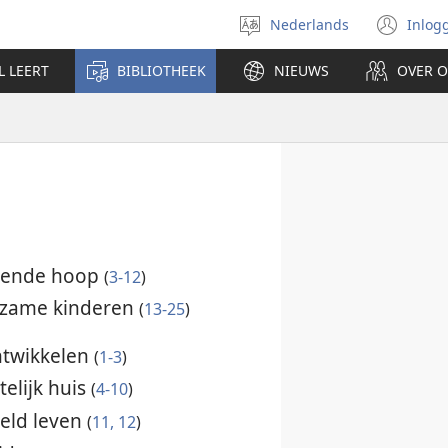
Nederlands
Inlog
Taal
(op
selecteren
nie
L LEERT
BIBLIOTHEEK
NIEUWS
OVER 
ven
vende hoop
(
3-12
)
rzame kinderen
(
13-25
)
ntwikkelen
(
1-3
)
elijk huis
(
4-10
)
reld leven
(
11, 12
)