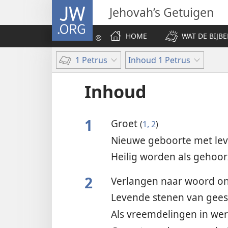
JW.ORG
Jehovah’s Getuigen
HOME
WAT DE BIJBE
1 Petrus
Inhoud 1 Petrus
Inhoud
1
Groet
(
1, 2
)
Nieuwe geboorte met le
Heilig worden als gehoo
2
Verlangen naar woord o
Levende stenen van geest
Als vreemdelingen in we