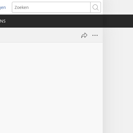
gen
ent
Zoeken
uw
ONS
ster)