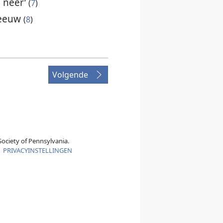
d neer’
(
7
)
 leeuw
(
8
)
Volgende
ociety of Pennsylvania.
|
PRIVACYINSTELLINGEN