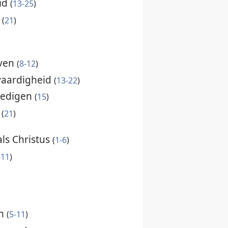
id
(
13-25
)
d
(
21
)
even
(
8-12
)
tvaardigheid
(
13-22
)
dedigen
(
15
)
n
(
21
)
als Christus
(
1-6
)
-11
)
jn
(
5-11
)