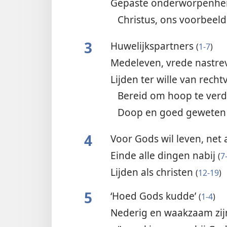
Gepaste onderworpenhe
Christus, ons voorbeel
3
Huwelijkspartners
(
1-7
)
Medeleven, vrede nastr
Lijden ter wille van rech
Bereid om hoop te ver
Doop en goed gewete
4
Voor Gods wil leven, net 
Einde alle dingen nabij
(
7
Lijden als christen
(
12-19
)
5
‘Hoed Gods kudde’
(
1-4
)
Nederig en waakzaam zi