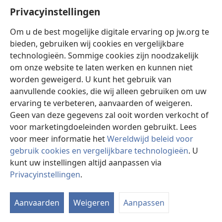
Privacyinstellingen
Om u de best mogelijke digitale ervaring op jw.org te
bieden, gebruiken wij cookies en vergelijkbare
Mattheüs 21:1-11,
14-17
technologieën. Sommige cookies zijn noodzakelijk
Markus 11:1-11
om onze website te laten werken en kunnen niet
worden geweigerd. U kunt het gebruik van
Lukas 19:29-44
aanvullende cookies, die wij alleen gebruiken om uw
Johannes 12:12-19
ervaring te verbeteren, aanvaarden of weigeren.
Geen van deze gegevens zal ooit worden verkocht of
ZONSONDERGANG
voor marketingdoeleinden worden gebruikt. Lees
Terug naar overzicht
voor meer informatie het
Wereldwijd beleid voor
gebruik cookies en vergelijkbare technologieën
. U
kunt uw instellingen altijd aanpassen via
10 nisan
Privacyinstellingen
.
St
ZONSONDERGANG
Aanvaarden
Weigeren
Aanpassen
Overnacht in Bethanië