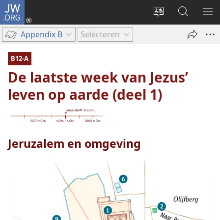
JW.ORG
Inloggen
(opent
Taal
Zoeken
ME
nieuw
site
op
WE
Appendix B
Selecteren
venster)
wijzigen
JW.ORG
B12-A
De laatste week van Jezus’
leven op aarde (deel 1)
Jeruzalem en omgeving