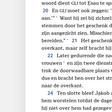
woord dient
tot E̱sau te 
GIJ
20
En
moet ook zeggen: ’
GIJ
+
aan.’”
Want hij zei bij zichze
stemmen door het geschenk da
zijn aangezicht zien. Misschien
21
+
bereiden.”
Het geschenk
overkant, maar zelf bracht hij
22
Later gedurende die nac
+
vrouwen
en zijn twee diens
trok de doorwaadbare plaats 
dus en bracht hen over het st
naar de overkant.
24
Ten slotte bleef Ja̱kob
hem worstelen totdat de dag
hij niet over hem had gezegev