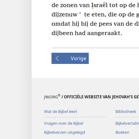
de zonen van I̱sraël tot op d
*
dijzenuw
te eten, die op de 
omdat hij bij de pees van de 
dijbeen had aangeraakt.
Vorige
®
JW.ORG
/ OFFICIËLE WEBSITE VAN JEHOVAH’S G
Wat de Bijbel leert
Bibliotheek
Vragen over de Bijbel
Bijbelvertal
Bijbelverzen uitgelegd
Boeken