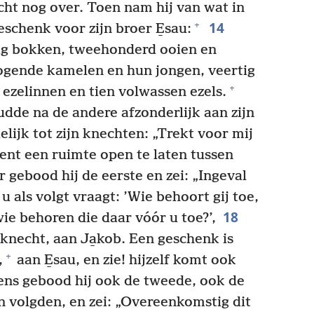
acht nog over. Toen nam hij van wat in
14
+
schenk voor zijn broer E̱sau:
ig bokken, tweehonderd ooien en
ogende kamelen en hun jongen, veertig
+
g ezelinnen en tien volwassen ezels.
udde na de andere afzonderlijk aan zijn
lijk tot zijn knechten: „Trekt voor mij
ient een ruimte open te laten tussen
 gebood hij de eerste en zei: „Ingeval
u als volgt vraagt: ’Wie behoort gij toe,
18
ie behoren die daar vóór u toe?’,
knecht, aan Ja̱kob. Een geschenk is
+
,
aan E̱sau, en zie! hijzelf komt ook
ns gebood hij ook de tweede, ook de
n volgden, en zei: „Overeenkomstig dit