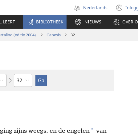
Nederlands
Inlog
Taal
(op
selecteren
nie
L LEERT
BIBLIOTHEEK
NIEUWS
OVER 
ven
taling (editie 2004)
Genesis
32
Hoofdstuk
*
 ging zijns weegs, en de engelen
van