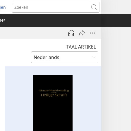
gen
ent
Zoeken
uw
ONS
ster)
TAAL ARTIKEL