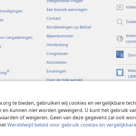
Veelgestelde vragen
nieuw
Video
Een bezoek aanvragen
venster)
itnodigingen
Contact
es
Zoek
Rondleidingen op Bethel
Inter
Bijeenkomsten
or vergaderingen
comm
Herdenking
s
Congressen
Dona
(opent
Activiteiten
nieuw
venster)
Wat
Ervaringen
®
ting
(opent
LIB
Over de hele wereld
nieuw
JW L
venster)
s
w.org te bieden, gebruiken wij cookies en vergelijkbare te
rspelen
 en kunnen niet worden geweigerd. U kunt het gebruik van 
vaarden of weigeren. Geen van deze gegevens zal ooit wo
het
Wereldwijd beleid voor gebruik cookies en vergelijkbar
 and Tract Society of Pennsylvania.
GEBRUIKSVOORWAARDEN
|
PRIVAC