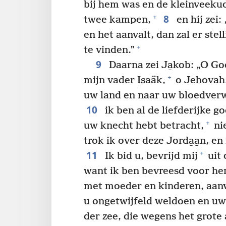
bij hem was en de kleinveeku
8
+
twee kampen,
en hij zei
en het aanvalt, dan zal er st
+
te vinden.”
9
Daarna zei Ja̱kob: „O G
+
mijn vader I̱saäk,
o Jehovah, 
uw land en naar uw bloedverwa
10
ik ben al de liefderijke 
+
uw knecht hebt betracht,
nie
trok ik over deze Jorda̱a̱n, 
11
+
Ik bid u, bevrijd mij
uit 
want ik ben bevreesd voor hem
met moeder en kinderen, aanv
u ongetwijfeld weldoen en uw
der zee, die wegens het grote