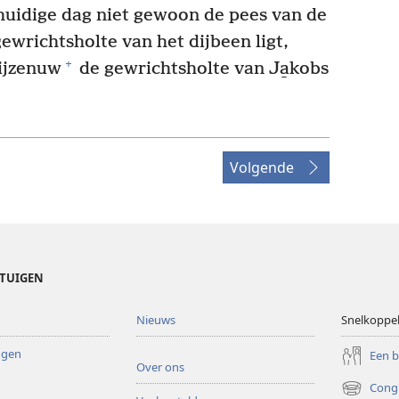
e huidige dag niet gewoon de pees van de
gewrichtsholte van het dijbeen ligt,
+
dijzenuw
de gewrichtsholte van Ja̱kobs
Volgende
ETUIGEN
Nieuws
Snelkoppe
ingen
Een 
Over ons
Cong
(opent