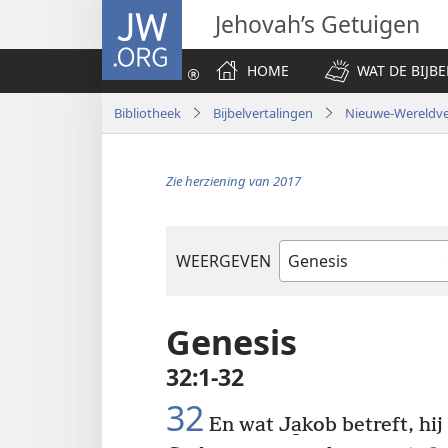
JW.ORG
Jehovah’s Getuigen
HOME
WAT DE BIJBE
Bibliotheek
Bijbelvertalingen
Nieuwe-Wereldver
Zie herziening van 2017
WEERGEVEN
Bijbelboek
Genesis
32:1-32
32
En wat Ja̱kob betreft, hij