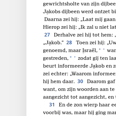
gewrichtsholte van zijn dijbee
Ja̱kobs dijbeen werd ontzet bi
Daarna zei hij: „Laat mij gaan
Hierop zei hij: „Ik zal u niet l
27
Derhalve zei hij tot hem: 
28
„Ja̱kob.”
Toen zei hij: „U
+
*
genoemd, maar I̱sraël,
wan
+
*
gestreden,
zodat gij ten la
beurt informeerde Ja̱kob en ze
zei echter: „Waarom informeer
30
hij hem daar.
Daarom gaf J
want, om zijn woorden aan te 
aangezicht tot aangezicht, en 
31
En de zon wierp haar ee
voorbij was, maar hij ging man