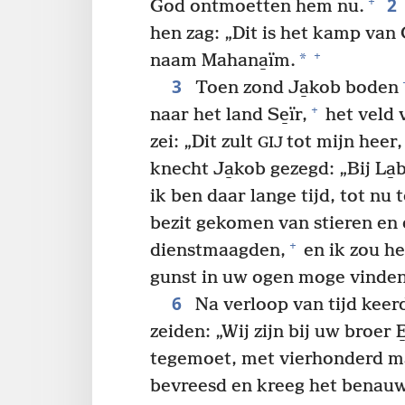
2
+
God ontmoetten hem nu.
hen zag: „Dit is het kamp van
+
*
naam Mahana̱ïm.
3
Toen zond Ja̱kob boden
+
naar het land Se̱ïr,
het veld 
zei: „Dit zult
tot mijn heer,
GIJ
knecht Ja̱kob gezegd: „Bij La̱
ik ben daar lange tijd, tot nu 
bezit gekomen van stieren en 
+
dienstmaagden,
en ik zou he
gunst in uw ogen moge vinden
6
Na verloop van tijd keer
zeiden: „Wij zijn bij uw broer
tegemoet, met vierhonderd man
bevreesd en kreeg het benau