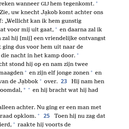
+
spreken wanneer
hem tegenkomt.
GIJ
Zie, uw knecht Ja̱kob komt achter ons
lf: „Wellicht kan ik hem gunstig
+
t voor mij uit gaat,
en daarna zal ik
 zal hij [mij] een vriendelijke ontvangst
 ging dus voor hem uit naar de
+
 die nacht in het kamp door.
ht stond hij op en nam zijn twee
+
+
tmaagden
en zijn elf jonge zonen
en
23
+
van de Ja̱bbok
over.
Hij nam hen
+
*
roomdal,
en hij bracht wat hij had
 alleen achter. Nu ging er een man met
25
+
eraad opklom.
Toen hij nu zag dat
+
ierd,
raakte hij voorts de