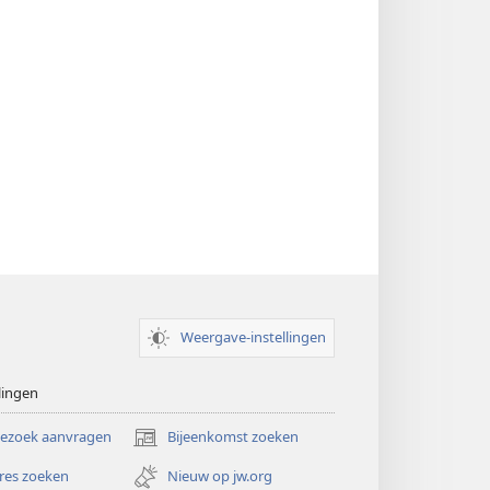
Weergave-instellingen
lingen
bezoek aanvragen
Bijeenkomst zoeken
(opent
nieuw
res zoeken
Nieuw op jw.org
venster)