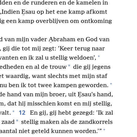
dden en de runderen en de kamelen in
: „Indien E̱sau op het ene kamp afkomt
ellig een kamp overblijven om ontkoming
od van mijn vader A̱braham en God van
gij die tot mij zegt: ’Keer terug naar
+
nten en ik zal u stellig weldoen’,
*
goedheden en al de trouw
die gij jegens
t waardig, want slechts met mijn staf
+
en nu ben ik tot twee kampen geworden.
de hand van mijn broer, uit E̱sau’s hand,
, dat hij misschien komt en mij stellig,
12
+
alt.
En gij, gij hebt gezegd: ’Ik zal
*
 zaad
stellig maken als de zandkorrels
+
 aantal niet geteld kunnen worden.’”