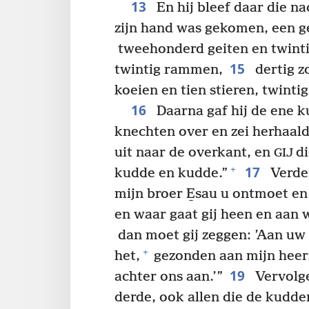
13
En hij bleef daar die n
zijn hand was gekomen, een ge
tweehonderd geiten en twint
15
twintig rammen,
dertig z
koeien en tien stieren, twinti
16
Daarna gaf hij de ene k
knechten over en zei herhaalde
uit naar de overkant, en
d
GIJ
17
+
kudde en kudde.”
Verder
mijn broer E̱sau u ontmoet en 
en waar gaat gij heen en aan w
dan moet gij zeggen: ’Aan uw 
+
het,
gezonden aan mijn heer
19
achter ons aan.’”
Vervolge
derde, ook allen die de kudde