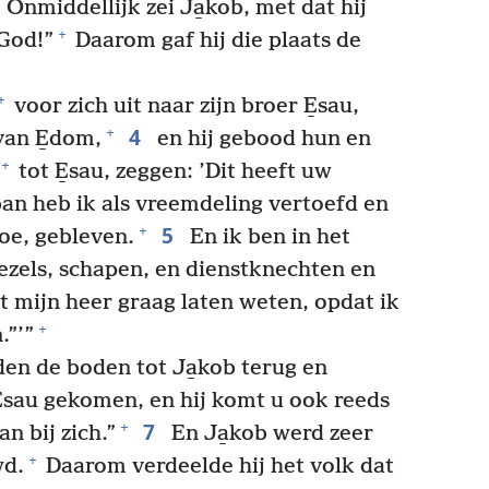
Onmiddellijk zei Ja̱kob, met dat hij
+
 God!”
Daarom gaf hij die plaats de
+
voor zich uit naar zijn broer E̱sau,
4
+
van E̱dom,
en hij gebood hun en
+
tot E̱sau, zeggen: ’Dit heeft uw
ban heb ik als vreemdeling vertoefd en
5
+
toe, gebleven.
En ik ben in het
ezels, schapen, en dienstknechten en
t mijn heer graag laten weten, opdat ik
+
.”’”
den de boden tot Ja̱kob terug en
 E̱sau gekomen, en hij komt u ook reeds
7
+
 bij zich.”
En Ja̱kob werd zeer
+
wd.
Daarom verdeelde hij het volk dat