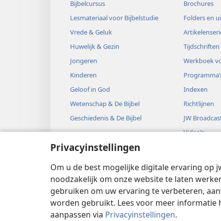
Bijbelcursus
Brochures
Lesmateriaal voor Bijbelstudie
Folders en u
Vrede & Geluk
Artikelenseri
Huwelijk & Gezin
Tijdschriften
Jongeren
Werkboek vo
Kinderen
Programma’
Geloof in God
Indexen
Wetenschap & De Bijbel
Richtlijnen
Geschiedenis & De Bijbel
JW Broadcas
Video’s
Privacyinstellingen
Muziek
Audiodrama’
Om u de best mogelijke digitale ervaring op j
Bijbelse hoo
noodzakelijk om onze website te laten werken
gebruiken om uw ervaring te verbeteren, aan
worden gebruikt. Lees voor meer informatie 
aanpassen via
Privacyinstellingen
.
Copyright
© 2026 Watch Tower Bible