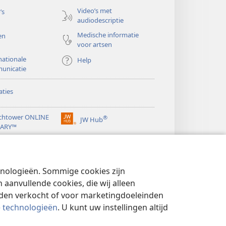
Video’s met
’s
audiodescriptie
Medische informatie
en
voor artsen
nationale
Help
unicatie
ties
chtower ONLINE
®
JW Hub
(opent
RARY™
nieuw
®
venster)
ibrary
Watchtower Library
chnologieën. Sommige cookies zijn
aanvullende cookies, die wij alleen
rden verkocht of voor marketingdoeleinden
e technologieën
. U kunt uw instellingen altijd
YBELEID
|
PRIVACYINSTELLINGEN