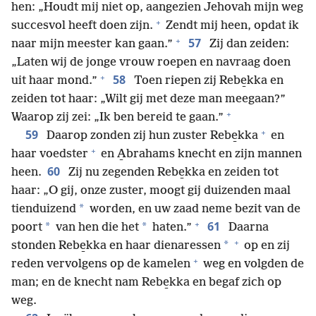
hen: „Houdt mij niet op, aangezien Jehovah mijn weg
+
succesvol heeft doen zijn.
Zendt mij heen, opdat ik
+
57
naar mijn meester kan gaan.”
Zij dan zeiden:
„Laten wij de jonge vrouw roepen en navraag doen
+
58
uit haar mond.”
Toen riepen zij Rebe̱kka en
zeiden tot haar: „Wilt gij met deze man meegaan?”
+
Waarop zij zei: „Ik ben bereid te gaan.”
+
59
Daarop zonden zij hun zuster Rebe̱kka
en
+
haar voedster
en A̱brahams knecht en zijn mannen
60
heen.
Zij nu zegenden Rebe̱kka en zeiden tot
haar: „O gij, onze zuster, moogt gij duizenden maal
*
tienduizend
worden, en uw zaad neme bezit van de
+
61
*
*
poort
van hen die het
haten.”
Daarna
+
*
stonden Rebe̱kka en haar dienaressen
op en zij
+
reden vervolgens op de kamelen
weg en volgden de
man; en de knecht nam Rebe̱kka en begaf zich op
weg.