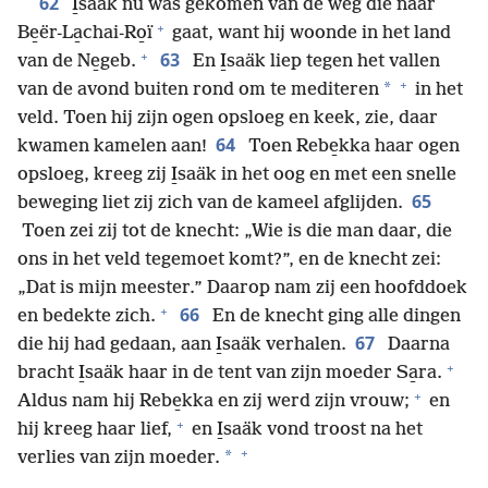
62
I̱saäk nu was gekomen van de weg die naar
+
Be̱ër-La̱chai-Ro̱ï
gaat, want hij woonde in het land
+
63
van de Ne̱geb.
En I̱saäk liep tegen het vallen
+
*
van de avond buiten rond om te mediteren
in het
veld. Toen hij zijn ogen opsloeg en keek, zie, daar
64
kwamen kamelen aan!
Toen Rebe̱kka haar ogen
opsloeg, kreeg zij I̱saäk in het oog en met een snelle
65
beweging liet zij zich van de kameel afglijden.
Toen zei zij tot de knecht: „Wie is die man daar, die
ons in het veld tegemoet komt?”, en de knecht zei:
„Dat is mijn meester.” Daarop nam zij een hoofddoek
+
66
en bedekte zich.
En de knecht ging alle dingen
67
die hij had gedaan, aan I̱saäk verhalen.
Daarna
+
bracht I̱saäk haar in de tent van zijn moeder Sa̱ra.
+
Aldus nam hij Rebe̱kka en zij werd zijn vrouw;
en
+
hij kreeg haar lief,
en I̱saäk vond troost na het
+
*
verlies van zijn moeder.