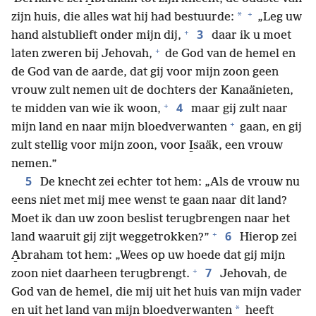
+
*
zijn huis, die alles wat hij had bestuurde:
„Leg uw
+
3
hand alstublieft onder mijn dij,
daar ik u moet
+
laten zweren bij Jehovah,
de God van de hemel en
de God van de aarde, dat gij voor mijn zoon geen
vrouw zult nemen uit de dochters der Kanaänieten,
+
4
te midden van wie ik woon,
maar gij zult naar
+
mijn land en naar mijn bloedverwanten
gaan, en gij
zult stellig voor mijn zoon, voor I̱saäk, een vrouw
nemen.”
5
De knecht zei echter tot hem: „Als de vrouw nu
eens niet met mij mee wenst te gaan naar dit land?
Moet ik dan uw zoon beslist terugbrengen naar het
+
6
land waaruit gij zijt weggetrokken?”
Hierop zei
A̱braham tot hem: „Wees op uw hoede dat gij mijn
+
7
zoon niet daarheen terugbrengt.
Jehovah, de
God van de hemel, die mij uit het huis van mijn vader
*
en uit het land van mijn bloedverwanten
heeft