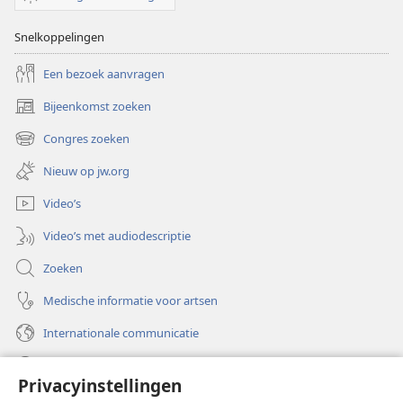
Snelkoppelingen
Een bezoek aanvragen
Bijeenkomst zoeken
(opent
nieuw
Congres zoeken
(opent
venster)
nieuw
Nieuw op jw.org
venster)
Video’s
Video’s met audiodescriptie
Zoeken
Medische informatie voor artsen
Internationale communicatie
Help
Privacyinstellingen