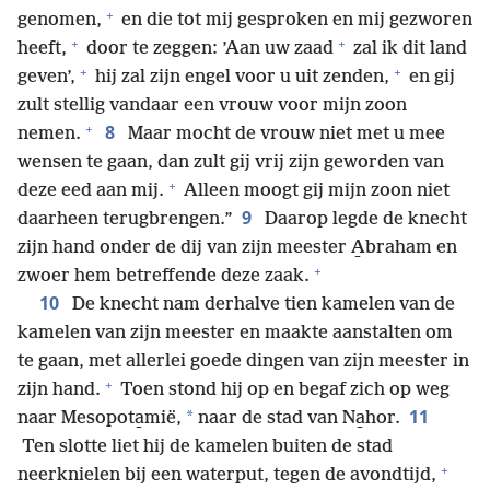
+
genomen,
en die tot mij gesproken en mij gezworen
+
+
heeft,
door te zeggen: ’Aan uw zaad
zal ik dit land
+
+
geven’,
hij zal zijn engel voor u uit zenden,
en gij
zult stellig vandaar een vrouw voor mijn zoon
+
8
nemen.
Maar mocht de vrouw niet met u mee
wensen te gaan, dan zult gij vrij zijn geworden van
+
deze eed aan mij.
Alleen moogt gij mijn zoon niet
9
daarheen terugbrengen.”
Daarop legde de knecht
zijn hand onder de dij van zijn meester A̱braham en
+
zwoer hem betreffende deze zaak.
10
De knecht nam derhalve tien kamelen van de
kamelen van zijn meester en maakte aanstalten om
te gaan, met allerlei goede dingen van zijn meester in
+
zijn hand.
Toen stond hij op en begaf zich op weg
11
*
naar Mesopota̱mië,
naar de stad van Na̱hor.
Ten slotte liet hij de kamelen buiten de stad
+
neerknielen bij een waterput, tegen de avondtijd,