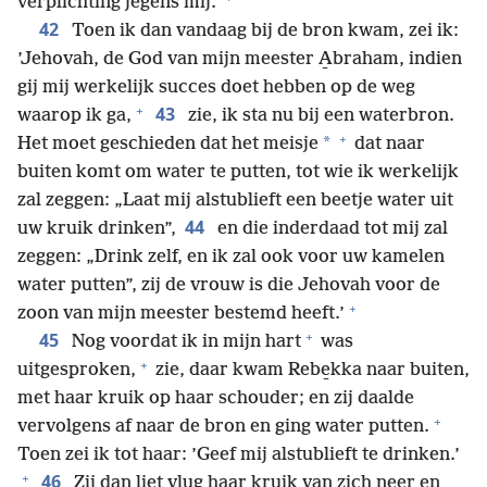
verplichting jegens mij.’
42
Toen ik dan vandaag bij de bron kwam, zei ik:
’Jehovah, de God van mijn meester A̱braham, indien
gij mij werkelijk succes doet hebben op de weg
+
43
waarop ik ga,
zie, ik sta nu bij een waterbron.
+
*
Het moet geschieden dat het meisje
dat naar
buiten komt om water te putten, tot wie ik werkelijk
zal zeggen: „Laat mij alstublieft een beetje water uit
44
uw kruik drinken”,
en die inderdaad tot mij zal
zeggen: „Drink zelf, en ik zal ook voor uw kamelen
water putten”, zij de vrouw is die Jehovah voor de
+
zoon van mijn meester bestemd heeft.’
+
45
Nog voordat ik in mijn hart
was
+
uitgesproken,
zie, daar kwam Rebe̱kka naar buiten,
met haar kruik op haar schouder; en zij daalde
+
vervolgens af naar de bron en ging water putten.
Toen zei ik tot haar: ’Geef mij alstublieft te drinken.’
+
46
Zij dan liet vlug haar kruik van zich neer en