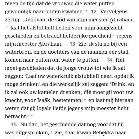
tegen de tijd dat de vrouwen die water putten
+
12
gewoonlijk naar buiten kwamen.
Vervolgens
zei hij: „Jehovah, de God van mijn meester A̱braham,
+
laat het alstublieft heden voor mijn aangezicht
+
geschieden en betracht liefderijke goedheid
jegens
+
13
mijn meester A̱braham.
Zie, ik sta nu bij een
waterbron, en de dochters van de mannen der stad
+
14
komen naar buiten om water te putten.
Het
moet geschieden dat de jonge vrouw tot wie ik zal
zeggen: ’Laat uw waterkruik alstublieft neer, opdat ik
moge drinken’, en die werkelijk zal zeggen: ’Drink, en
ik zal ook uw kamelen drenken’, díé moet gij voor uw
+
knecht, voor I̱saäk, bestemmen;
en laat mij hieraan
weten dat gij loyale liefde jegens mijn meester hebt
+
betracht.”
15
Nu dan, het geschiedde dat nog voordat hij
+
was uitgesproken,
zie, daar kwam Rebe̱kka naar