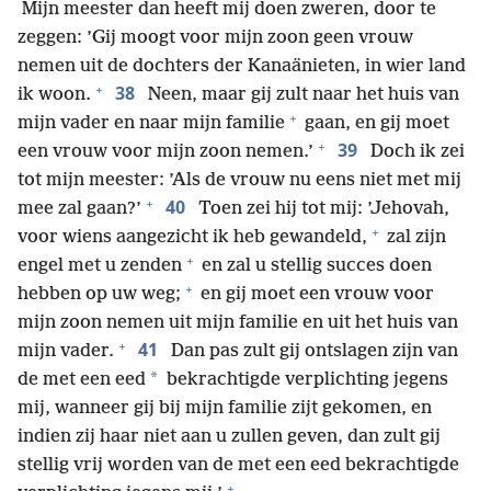
Mijn meester dan heeft mij doen zweren, door te
zeggen: ’Gij moogt voor mijn zoon geen vrouw
nemen uit de dochters der Kanaänieten, in wier land
+
38
ik woon.
Neen, maar gij zult naar het huis van
+
mijn vader en naar mijn familie
gaan, en gij moet
+
39
een vrouw voor mijn zoon nemen.’
Doch ik zei
tot mijn meester: ’Als de vrouw nu eens niet met mij
+
40
mee zal gaan?’
Toen zei hij tot mij: ’Jehovah,
+
voor wiens aangezicht ik heb gewandeld,
zal zijn
+
engel met u zenden
en zal u stellig succes doen
+
hebben op uw weg;
en gij moet een vrouw voor
mijn zoon nemen uit mijn familie en uit het huis van
+
41
mijn vader.
Dan pas zult gij ontslagen zijn van
*
de met een eed
bekrachtigde verplichting jegens
mij, wanneer gij bij mijn familie zijt gekomen, en
indien zij haar niet aan u zullen geven, dan zult gij
stellig vrij worden van de met een eed bekrachtigde
+