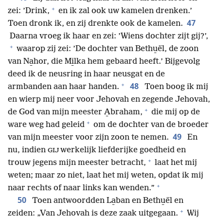
+
zei: ’Drink,
en ik zal ook uw kamelen drenken.’
47
Toen dronk ik, en zij drenkte ook de kamelen.
Daarna vroeg ik haar en zei: ’Wiens dochter zijt gij?’,
+
waarop zij zei: ’De dochter van Bethu̱ël, de zoon
van Na̱hor, die Mi̱lka hem gebaard heeft.’ Bijgevolg
deed ik de neusring in haar neusgat en de
+
48
armbanden aan haar handen.
Toen boog ik mij
en wierp mij neer voor Jehovah en zegende Jehovah,
+
de God van mijn meester A̱braham,
die mij op de
+
ware weg had geleid
om de dochter van de broeder
49
van mijn meester voor zijn zoon te nemen.
En
nu, indien
werkelijk liefderijke goedheid en
GIJ
+
trouw jegens mijn meester betracht,
laat het mij
weten; maar zo niet, laat het mij weten, opdat ik mij
+
naar rechts of naar links kan wenden.”
50
Toen antwoordden La̱ban en Bethu̱ël en
+
zeiden: „Van Jehovah is deze zaak uitgegaan.
Wij