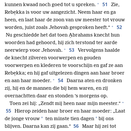
+
51
kunnen kwaad noch goed tot u spreken.
Zie,
Rebe̱kka is voor uw aangezicht. Neem haar en ga
heen, en laat haar de zoon van uw meester tot vrouw
+
52
worden, juist zoals Jehovah gesproken heeft.”
Nu geschiedde het dat toen A̱brahams knecht hun
woorden had gehoord, hij zich terstond ter aarde
+
53
neerwierp voor Jehovah.
Vervolgens haalde
de knecht zilveren voorwerpen en gouden
voorwerpen en klederen te voorschijn en gaf ze aan
Rebe̱kka; en hij gaf uitgelezen dingen aan haar broer
+
54
en aan haar moeder.
Daarna aten en dronken
zij, hij en de mannen die bij hem waren, en zij
overnachtten daar en stonden ’s morgens op.
+
Toen zei hij: „Zendt mij heen naar mijn meester.”
55
Hierop zeiden haar broer en haar moeder: „Laat
*
*
de jonge vrouw
ten minste tien dagen
bij ons
56
blijven. Daarna kan zij gaan.”
Maar hij zei tot