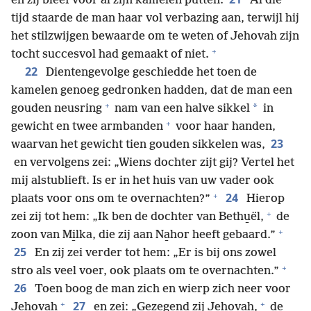
en zij bleef voor al zijn kamelen putten.
Al die
tijd staarde de man haar vol verbazing aan, terwijl hij
het stilzwijgen bewaarde om te weten of Jehovah zijn
+
tocht succesvol had gemaakt of niet.
22
Dientengevolge geschiedde het toen de
kamelen genoeg gedronken hadden, dat de man een
+
*
gouden neusring
nam van een halve sikkel
in
+
gewicht en twee armbanden
voor haar handen,
23
waarvan het gewicht tien gouden sikkelen was,
en vervolgens zei: „Wiens dochter zijt gij? Vertel het
mij alstublieft. Is er in het huis van uw vader ook
+
24
plaats voor ons om te overnachten?”
Hierop
+
zei zij tot hem: „Ik ben de dochter van Bethu̱ël,
de
+
zoon van Mi̱lka, die zij aan Na̱hor heeft gebaard.”
25
En zij zei verder tot hem: „Er is bij ons zowel
+
stro als veel voer, ook plaats om te overnachten.”
26
Toen boog de man zich en wierp zich neer voor
+
+
27
Jehovah
en zei: „Gezegend zij Jehovah,
de