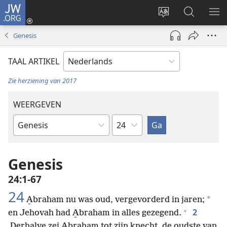
JW.ORG
Inloggen
(opent
Taal
Zoeken
ME
nieuw
site
op
WE
Genesis
venster)
wijzigen
JW.ORG
TAAL ARTIKEL
Zie herziening van 2017
WEERGEVEN
Hoofdstuk
Bijbelboek
Genesis
24:1-67
24
*
A̱braham nu was oud, vergevorderd in jaren;
+
2
en Jehovah had A̱braham in alles gezegend.
Derhalve zei A̱braham tot zijn knecht, de oudste van