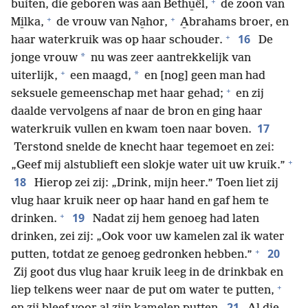
+
buiten, die geboren was aan Bethu̱ël,
de zoon van
+
+
Mi̱lka,
de vrouw van Na̱hor,
A̱brahams broer, en
+
16
haar waterkruik was op haar schouder.
De
*
jonge vrouw
nu was zeer aantrekkelijk van
+
*
uiterlijk,
een maagd,
en [nog] geen man had
+
seksuele gemeenschap met haar gehad;
en zij
daalde vervolgens af naar de bron en ging haar
17
waterkruik vullen en kwam toen naar boven.
Terstond snelde de knecht haar tegemoet en zei:
+
„Geef mij alstublieft een slokje water uit uw kruik.”
18
Hierop zei zij: „Drink, mijn heer.” Toen liet zij
vlug haar kruik neer op haar hand en gaf hem te
+
19
drinken.
Nadat zij hem genoeg had laten
drinken, zei zij: „Ook voor uw kamelen zal ik water
+
20
putten, totdat ze genoeg gedronken hebben.”
Zij goot dus vlug haar kruik leeg in de drinkbak en
+
liep telkens weer naar de put om water te putten,
21