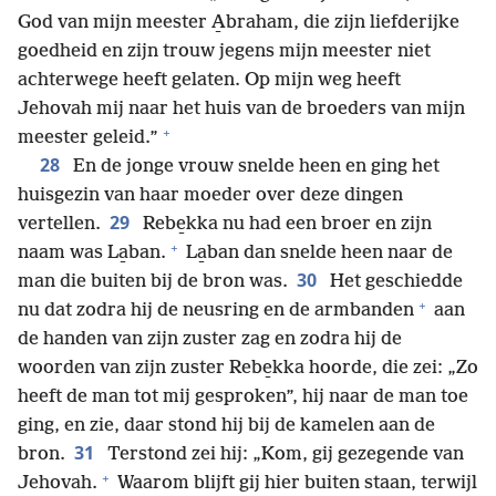
God van mijn meester A̱braham, die zijn liefderijke
goedheid en zijn trouw jegens mijn meester niet
achterwege heeft gelaten. Op mijn weg heeft
Jehovah mij naar het huis van de broeders van mijn
+
meester geleid.”
28
En de jonge vrouw snelde heen en ging het
huisgezin van haar moeder over deze dingen
29
vertellen.
Rebe̱kka nu had een broer en zijn
+
naam was La̱ban.
La̱ban dan snelde heen naar de
30
man die buiten bij de bron was.
Het geschiedde
+
nu dat zodra hij de neusring en de armbanden
aan
de handen van zijn zuster zag en zodra hij de
woorden van zijn zuster Rebe̱kka hoorde, die zei: „Zo
heeft de man tot mij gesproken”, hij naar de man toe
ging, en zie, daar stond hij bij de kamelen aan de
31
bron.
Terstond zei hij: „Kom, gij gezegende van
+
Jehovah.
Waarom blijft gij hier buiten staan, terwijl