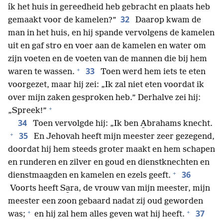
ík het huis in gereedheid heb gebracht en plaats heb
32
gemaakt voor de kamelen?”
Daarop kwam de
man in het huis, en hij spande vervolgens de kamelen
uit en gaf stro en voer aan de kamelen en water om
zijn voeten en de voeten van de mannen die bij hem
+
33
waren te wassen.
Toen werd hem iets te eten
voorgezet, maar hij zei: „Ik zal niet eten voordat ik
over mijn zaken gesproken heb.” Derhalve zei hij:
+
„Spreek!”
34
Toen vervolgde hij: „Ik ben A̱brahams knecht.
+
35
En Jehovah heeft mijn meester zeer gezegend,
doordat hij hem steeds groter maakt en hem schapen
en runderen en zilver en goud en dienstknechten en
+
36
dienstmaagden en kamelen en ezels geeft.
Voorts heeft Sa̱ra, de vrouw van mijn meester, mijn
meester een zoon gebaard nadat zij oud geworden
+
+
37
was;
en hij zal hem alles geven wat hij heeft.