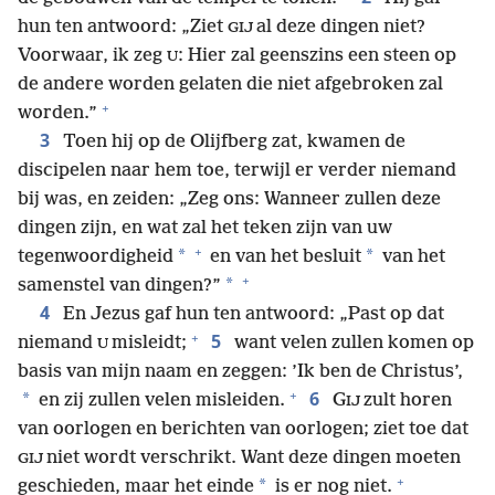
hun ten antwoord: „Ziet
al deze dingen niet?
GIJ
Voorwaar, ik zeg
: Hier zal geenszins een steen op
U
de andere worden gelaten die niet afgebroken zal
+
worden.”
3
Toen hij op de Olijfberg zat, kwamen de
discipelen naar hem toe, terwijl er verder niemand
bij was, en zeiden: „Zeg ons: Wanneer zullen deze
dingen zijn, en wat zal het teken zijn van uw
+
*
*
tegenwoordigheid
en van het besluit
van het
+
*
samenstel van dingen?”
4
En Jezus gaf hun ten antwoord: „Past op dat
+
5
niemand
misleidt;
want velen zullen komen op
U
basis van mijn naam en zeggen: ’Ik ben de Christus’,
+
6
*
en zij zullen velen misleiden.
G
zult horen
IJ
van oorlogen en berichten van oorlogen; ziet toe dat
niet wordt verschrikt. Want deze dingen moeten
GIJ
+
*
geschieden, maar het einde
is er nog niet.