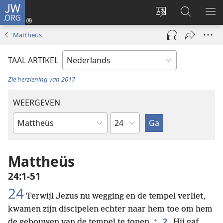
JW.ORG
Inloggen
(opent
Taal
Zoeken
ME
nieuw
site
op
WE
Mattheüs
venster)
wijzigen
JW.ORG
TAAL ARTIKEL
Zie herziening van 2017
WEERGEVEN
Hoofdstuk
Bijbelboek
Mattheüs
24:1-51
24
Terwijl Jezus nu wegging en de tempel verliet,
kwamen zijn discipelen echter naar hem toe om hem
+
2
de gebouwen van de tempel te tonen.
Hij gaf