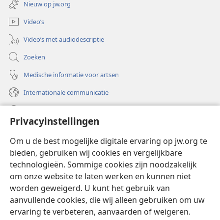
Nieuw op jw.org
venster)
Video’s
Video’s met audiodescriptie
Zoeken
Medische informatie voor artsen
Internationale communicatie
Help
Privacyinstellingen
Donaties
(opent
Om u de best mogelijke digitale ervaring op jw.org te
nieuw
bieden, gebruiken wij cookies en vergelijkbare
venster)
Watchtower ONLINE LIBRARY™
technologieën. Sommige cookies zijn noodzakelijk
(opent
om onze website te laten werken en kunnen niet
nieuw
®
JW Hub
venster)
worden geweigerd. U kunt het gebruik van
(opent
nieuw
aanvullende cookies, die wij alleen gebruiken om uw
®
JW Library
venster)
ervaring te verbeteren, aanvaarden of weigeren.