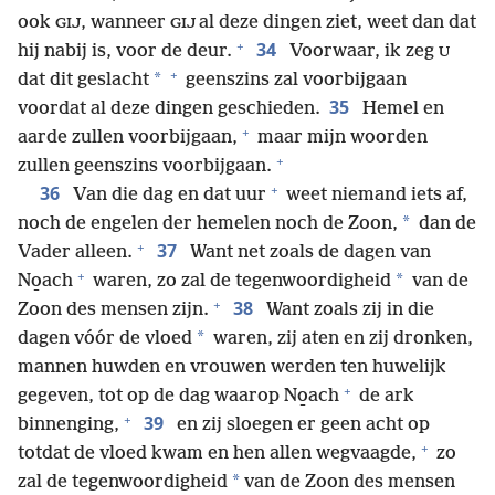
ook
, wanneer
al deze dingen ziet, weet dan dat
GIJ
GIJ
+
34
hij nabij is, voor de deur.
Voorwaar, ik zeg
U
+
*
dat dit geslacht
geenszins zal voorbijgaan
35
voordat al deze dingen geschieden.
Hemel en
+
aarde zullen voorbijgaan,
maar mijn woorden
+
zullen geenszins voorbijgaan.
+
36
Van die dag en dat uur
weet niemand iets af,
*
noch de engelen der hemelen noch de Zoon,
dan de
+
37
Vader alleen.
Want net zoals de dagen van
+
*
No̱ach
waren, zo zal de tegenwoordigheid
van de
+
38
Zoon des mensen zijn.
Want zoals zij in die
*
dagen vóór de vloed
waren, zij aten en zij dronken,
mannen huwden en vrouwen werden ten huwelijk
+
gegeven, tot op de dag waarop No̱ach
de ark
+
39
binnenging,
en zij sloegen er geen acht op
+
totdat de vloed kwam en hen allen wegvaagde,
zo
*
zal de tegenwoordigheid
van de Zoon des mensen