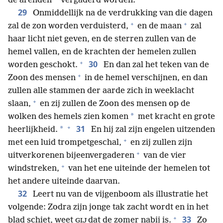
de arenden
vergaderd worden.
29
Onmiddellijk na de verdrukking van die dagen
+
+
zal de zon worden verduisterd,
en de maan
zal
haar licht niet geven, en de sterren zullen van de
hemel vallen, en de krachten der hemelen zullen
+
30
worden geschokt.
En dan zal het teken van de
+
Zoon des mensen
in de hemel verschijnen, en dan
zullen alle stammen der aarde zich in weeklacht
+
slaan,
en zij zullen de Zoon des mensen op de
*
wolken des hemels zien komen
met kracht en grote
+
31
*
heerlijkheid.
En hij zal zijn engelen uitzenden
+
met een luid trompetgeschal,
en zij zullen zijn
+
uitverkorenen bijeenvergaderen
van de vier
+
windstreken,
van het ene uiteinde der hemelen tot
het andere uiteinde daarvan.
32
Leert nu van de vijgenboom als illustratie het
volgende: Zodra zijn jonge tak zacht wordt en in het
+
33
blad schiet, weet
dat de zomer nabij is.
Zo
GIJ