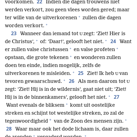
22
voorkomen.
Indien die dagen trouwens niet
werden verkort, zou geen vlees worden gered; maar
+
ter wille van de uitverkorenen
zullen die dagen
+
worden verkort.
23
Wanneer dan iemand tot
zegt: ’Ziet! Hier is
U
+
+
24
de Christus’,
of: ’Daar!’, gelooft het niet.
Want
+
+
er zullen valse christussen
en valse profeten
+
opstaan, die grote tekenen
en wonderen zullen
doen ten einde, indien mogelijk, zelfs de
+
25
uitverkorenen te misleiden.
Ziet! Ik heb
van
U
+
26
tevoren gewaarschuwd.
Als men daarom tot
U
zegt: ’Ziet! Hij is in de wildernis’, gaat niet uit; ’Ziet!
+
27
Hij is in de binnenkamers’, gelooft het niet.
+
Want evenals de bliksem
komt uit oostelijke
streken en schijnt tot westelijke streken, zo zal de
+
*
tegenwoordigheid
van de Zoon des mensen zijn.
28
Waar maar ook het dode lichaam is, daar zullen
+
+