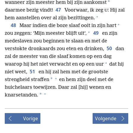
*
wanneer zijn meester hem bij zijn aankomst
47
daarmee bezig vindt!
Voorwaar, ik zeg
: Hij zal
U
+
hem aanstellen over al zijn bezittingen.
+
48
Maar indien die boze slaaf ooit in zijn hart
+
49
zou zeggen: ’Mijn meester blijft uit’,
en zijn
medeslaven zou beginnen te slaan en met de
50
verstokte dronkaards zou eten en drinken,
dan
zal de meester van die slaaf komen op een dag
+
waarop hij het niet verwacht en op een uur
dat hij
51
niet weet,
en hij zal hem met de grootste
+
*
strengheid straffen
en hem zijn deel met de
huichelaars toewijzen. Daar zal [hij] wenen en
+
*
knarsetanden.
Vorige
Volgende