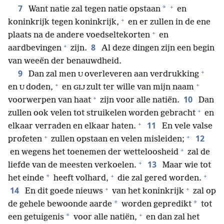
+
7
*
Want natie zal tegen natie opstaan
en
+
koninkrijk tegen koninkrijk,
en er zullen in de ene
+
plaats na de andere voedseltekorten
en
+
8
aardbevingen
zijn.
Al deze dingen zijn een begin
van weeën der benauwdheid.
+
9
Dan zal men
overleveren aan verdrukking
U
+
+
en
doden,
en
zult ter wille van mijn naam
U
GIJ
+
10
voorwerpen van haat
zijn voor alle natiën.
Dan
+
zullen ook velen tot struikelen worden gebracht
en
+
11
elkaar verraden en elkaar haten.
En vele valse
+
+
12
profeten
zullen opstaan en velen misleiden;
+
en wegens het toenemen der wetteloosheid
zal de
+
13
liefde van de meesten verkoelen.
Maar wie tot
+
+
*
het einde
heeft volhard,
die zal gered worden.
+
+
14
En dit goede nieuws
van het koninkrijk
zal op
*
*
de gehele bewoonde aarde
worden gepredikt
tot
+
*
een getuigenis
voor alle natiën,
en dan zal het