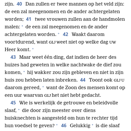
40
zijn.
Dan zullen er twee mannen op het veld zijn:
de een zal meegenomen en de ander achtergelaten
41
worden;
twee vrouwen zullen aan de handmolen
+
malen:
de een zal meegenomen en de ander
+
42
achtergelaten worden.
Waakt daarom
voortdurend, want
weet niet op welke dag
GIJ
UW
+
Heer komt.
43
Maar weet één ding, dat indien de heer des
huizes had geweten in welke nachtwake de dief zou
+
komen,
hij wakker zou zijn gebleven en niet in zijn
44
huis zou hebben laten inbreken.
Toont ook
GIJ U
+
daarom gereed,
want de Zoon des mensen komt op
een uur waarvan
het niet hebt gedacht.
GIJ
45
Wie is werkelijk de getrouwe en beleidvolle
+
slaaf,
die door zijn meester over diens
huisknechten is aangesteld om hun te rechter tijd
+
+
46
hun voedsel te geven?
Gelukkig
is die slaaf