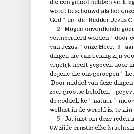
die een geloof hebben verkreg
wordt beschouwd als het onze
*
God
en [de] Redder Jezus Ch
2
Mogen onverdiende goedh
+
vermeerderd worden
door e
3
*
van Jezus,
onze Heer,
aan
dingen die van belang zijn vo
vrijelijk heeft gegeven door 
+
degene die ons geroepen
hee
Door middel van deze dingen h
+
zeer grootse beloften
gegeve
+
*
de goddelijke
natuur
moog
wellust in de wereld is, te zijn
5
Ja, juist om deze reden
zijde ernstig elke krachtsi
UW