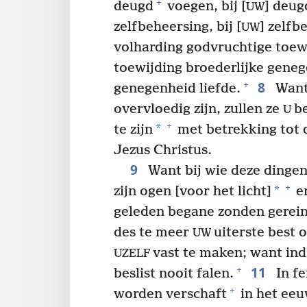
+
deugd
voegen, bij [
] deug
UW
zelfbeheersing, bij [
] zelfb
UW
volharding godvruchtige toew
toewijding broederlijke genege
8
+
genegenheid liefde.
Want 
overvloedig zijn, zullen ze
be
U
+
*
te zijn
met betrekking tot 
Jezus Christus.
9
Want bij wie deze dingen n
+
*
zijn ogen [voor het licht]
en
geleden begane zonden gerei
des te meer
uiterste best
UW
vast te maken; want in
UZELF
11
+
beslist nooit falen.
In fe
+
worden verschaft
in het eeu