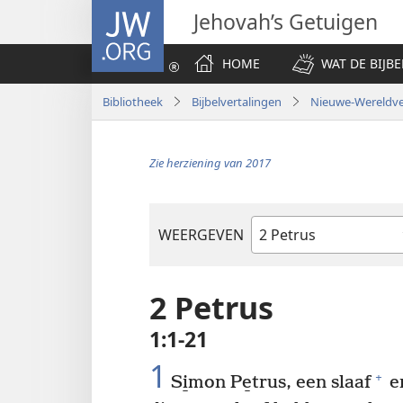
JW.ORG
Jehovah’s Getuigen
HOME
WAT DE BIJBE
Bibliotheek
Bijbelvertalingen
Nieuwe-Wereldver
Zie herziening van 2017
WEERGEVEN
Bijbelboek
2 Petrus
1:1-21
1
+
Si̱mon Pe̱trus, een slaaf
e