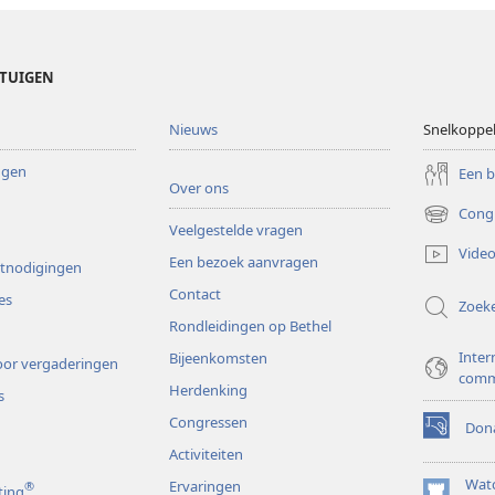
ETUIGEN
Nieuws
Snelkoppe
ingen
Een 
Over ons
Cong
(opent
Veelgestelde vragen
nieuw
Video
Een bezoek aanvragen
venster)
itnodigingen
Contact
es
Zoek
Rondleidingen op Bethel
Inter
Bijeenkomsten
or vergaderingen
comm
Herdenking
s
Congressen
Dona
(opent
Activiteiten
nieuw
venster)
Wat
Ervaringen
®
ting