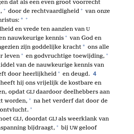
en dat als een even groot voorrecht
+
+
,
door de rechtvaardigheid
van onze
+
*
ristus:
eid en vrede ten aanzien van
U
+
en nauwkeurige kennis
van God en
*
gezien zijn goddelijke kracht
ons alle
+
+
or leven
en godvruchtige toewijding,
middel van de nauwkeurige kennis van
4
+
ft door heerlijkheid
en deugd.
eeft hij ons vrijelijk de kostbare en
n, opdat
daardoor deelhebbers aan
GIJ
+
t worden,
na het verderf dat door de
+
 ontvlucht.
 moet
, doordat
als weerklank van
GIJ
GIJ
+
nspanning bijdraagt,
bij
geloof
UW