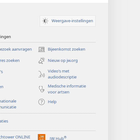
Weergave-instellingen
lingen
bezoek aanvragen
Bijeenkomst zoeken
(opent
nieuw
res zoeken
Nieuw op jw.org
venster)
Video’s met
’s
audiodescriptie
Medische informatie
en
voor artsen
nationale
Help
unicatie
ties
chtower ONLINE
®
JW Hub