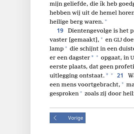
mijn geliefde, die ík heb goed
hebben wij uit de hemel hore
+
heilige berg waren.
19
Dientengevolge is het 
+
vaster [gemaakt],
en
doe
GIJ
+
lamp
die schijnt in een duis
+
*
er een dagster
opgaat, in
eerste plaats, dat geen profet
21
+
*
uitlegging ontstaat.
Wa
+
een mens voortgebracht,
ma
+
gesproken
zoals zij door he
Vorige