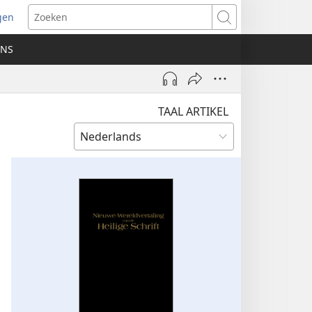
gen
ent
Zoeken
uw
ONS
ster)
TAAL ARTIKEL