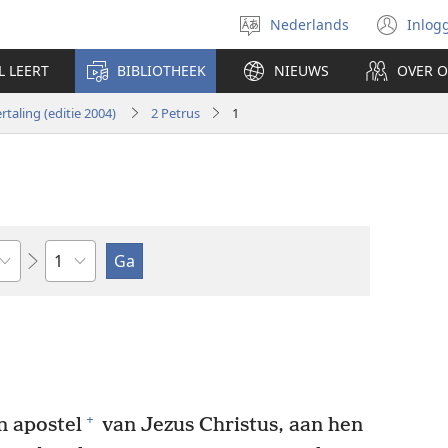
Nederlands
Inlog
Taal
(op
selecteren
nie
L LEERT
BIBLIOTHEEK
NIEUWS
OVER 
ven
taling (editie 2004)
2 Petrus
1
Hoofdstuk
+
n apostel
van Jezus Christus, aan hen