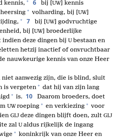
6
+
d kennis,
bij [
] kennis
UW
+
eheersing
volharding, bij [
]
UW
7
+
ijding,
bij [
] godvruchtige
UW
nheid, bij [
] broederlijke
UW
indien deze dingen bij
bestaan en
U
letten hetzij inactief of onvruchtbaar
de nauwkeurige kennis van onze Heer
iet aanwezig zijn, die is blind, sluit
+
 is vergeten
dat hij van zijn lang
10
+
nigd
is.
Daarom broeders, doet
+
+
 om
roeping
en verkiezing
voor
UW
dien
deze dingen blijft doen, zult
GIJ
GIJ
ite zal
aldus rijkelijk de ingang
U
+
wige
koninkrijk van onze Heer en