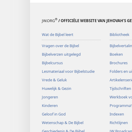
®
JW.ORG
/ OFFICIËLE WEBSITE VAN JEHOVAH’S G
Wat de Bijbel leert
Bibliotheek
Vragen over de Bijbel
Bijbelvertal
Bijbelverzen uitgelegd
Boeken
Bijbelcursus
Brochures
Lesmateriaal voor Bijbelstudie
Folders en u
Vrede & Geluk
Artikelenseri
Huwelijk & Gezin
Tijdschriften
Jongeren
Werkboek vo
Kinderen
Programma’
Geloof in God
Indexen
Wetenschap & De Bijbel
Richtlijnen
Geschiedenis & De Bijbel
JW Broadcas