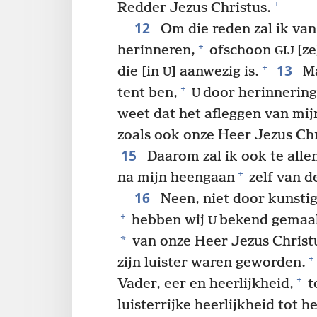
+
Redder Jezus Christus.
12
Om die reden zal ik van 
+
herinneren,
ofschoon
[ze
GIJ
13
+
die [in
] aanwezig is.
Ma
U
+
tent ben,
door herinnering
U
weet dat het afleggen van mij
zoals ook onze Heer Jezus Chr
15
Daarom zal ik ook te allen
+
na mijn heengaan
zelf van d
16
Neen, niet door kunsti
+
hebben wij
bekend gemaak
U
*
van onze Heer Jezus Christ
+
zijn luister waren geworden.
+
Vader, eer en heerlijkheid,
t
luisterrijke heerlijkheid tot 