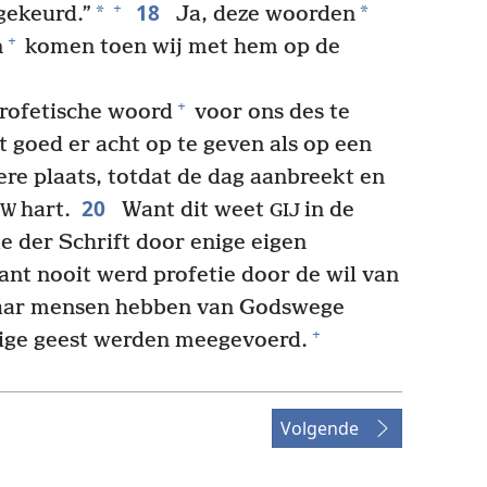
18
+
*
*
gekeurd.”
Ja, deze woorden
+
n
komen toen wij met hem op de
+
profetische woord
voor ons des te
t goed er acht op te geven als op een
tere plaats, totdat de dag aanbreekt en
20
hart.
Want dit weet
in de
UW
GIJ
ie der Schrift door enige eigen
nt nooit werd profetie door de wil van
ar mensen hebben van Godswege
+
ilige geest werden meegevoerd.
Volgende