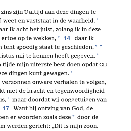
zins zijn
altijd aan deze dingen te
U
+
] weet en vaststaat in de waarheid,
ar ik acht het juist, zolang ik in deze
14
+
 ertoe op te wekken,
daar ik
+
*
n tent spoedig staat te geschieden,
+
istus mij te kennen heeft gegeven.
 tijde mijn uiterste best doen opdat
GIJ
*
eze dingen kunt gewagen.
g verzonnen onware verhalen te volgen,
t met de kracht en tegenwoordigheid
+
us,
maar doordat wij ooggetuigen van
17
Want hij ontving van God, de
*
oen er woorden zoals deze
door de
hem werden gericht: „Dit is mijn zoon,