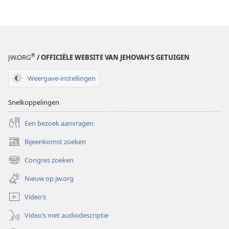
Word
Jehovah’s
vriend
— Doe-
dingen
®
JW.ORG
/ OFFICIËLE WEBSITE VAN JEHOVAH’S GETUIGEN
Weergave-instellingen
Snelkoppelingen
Een bezoek aanvragen
Bijeenkomst zoeken
(opent
nieuw
Congres zoeken
(opent
venster)
nieuw
Nieuw op jw.org
venster)
Video’s
Video’s met audiodescriptie