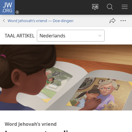
JW.ORG
Inloggen
(opent
Taal
Zoeken
ME
nieuw
site
op
WE
Word Jehovah’s vriend — Doe-dingen
venster)
wijzigen
JW.ORG
TAAL ARTIKEL
Word Jehovah’s vriend