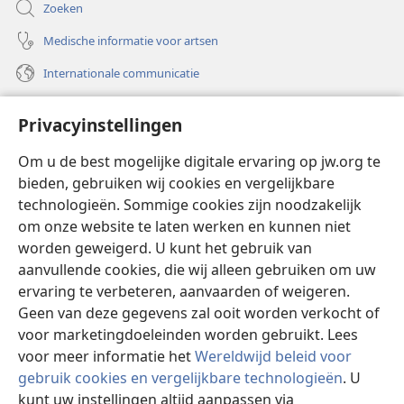
Zoeken
Medische informatie voor artsen
Internationale communicatie
Help
Privacyinstellingen
Donaties
(opent
Om u de best mogelijke digitale ervaring op jw.org te
nieuw
bieden, gebruiken wij cookies en vergelijkbare
venster)
Watchtower ONLINE LIBRARY™
technologieën. Sommige cookies zijn noodzakelijk
(opent
om onze website te laten werken en kunnen niet
nieuw
®
JW Hub
venster)
worden geweigerd. U kunt het gebruik van
(opent
nieuw
aanvullende cookies, die wij alleen gebruiken om uw
®
JW Library
venster)
ervaring te verbeteren, aanvaarden of weigeren.
Geen van deze gegevens zal ooit worden verkocht of
Watchtower Library
voor marketingdoeleinden worden gebruikt. Lees
voor meer informatie het
Wereldwijd beleid voor
gebruik cookies en vergelijkbare technologieën
. U
kunt uw instellingen altijd aanpassen via