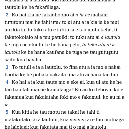
vagahau ai a lautolu; kia fakatata atu fakalataha a
tautolu ke he fakafiliaga.
2
Ko hai kia ne fakaohooho ai
a ia ne
mahani
tututonu mai he fahi uta? to ui atu a ia kia ia ke mui
atu kia ia; to tuku atu e ia kia ia e tau motu kehe, ti
fakatokolalo ai e tau patuiki; to tuku atu ai
a lautolu
ke tuga ne efuefu ke he hana pelu,
to tuku atu ai a
lautolu
ke he hana kaufana ke tuga ne tau gutugutu
saito kua havilia.
3
To tutuli e ia a lautolu, to fina atu a ia mo e nakai
haofia ke he puhala nakaila fina atu ai hana tau hui.
4
Ko hai a ia kua taute mo e eke ai, kua ui atu ke he
tau hau tali mai he kamataaga? Ko au ko Iehova, ko e
fakamua kua fakalataha foki mo e fakamui, ko au ni a
ia.
5
Kua kitia he tau motu ne takai he tahi ti
matakutaku ai a lautolu; kua vivivivi ai e tau motuaga
he lalolagi; kua fakatata mai ti o mai a lautolu.