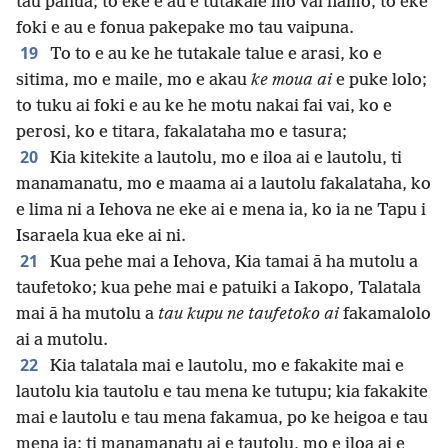
tau pahua; to eke e au e tutakale mo vai namo, to eke
foki e au e fonua pakepake mo tau vaipuna.
19
To to e au ke he tutakale talue e arasi, ko e
sitima, mo e maile, mo e akau
ke moua ai
e puke lolo;
to tuku ai foki e au ke he motu nakai fai vai, ko e
perosi, ko e titara, fakalataha mo e tasura;
20
Kia kitekite a lautolu, mo e iloa ai e lautolu, ti
manamanatu, mo e maama ai a lautolu fakalataha, ko
e lima ni a Iehova ne eke ai e mena ia, ko ia ne Tapu i
Isaraela kua eke ai ni.
21
Kua pehe mai a Iehova, Kia tamai ā ha mutolu a
taufetoko; kua pehe mai e patuiki a Iakopo, Talatala
mai ā ha mutolu a
tau kupu ne taufetoko ai
fakamalolo
ai a mutolu.
22
Kia talatala mai e lautolu, mo e fakakite mai e
lautolu kia tautolu e tau mena ke tutupu; kia fakakite
mai e lautolu e tau mena fakamua, po ke heigoa e tau
mena ia; ti manamanatu ai e tautolu, mo e iloa ai e