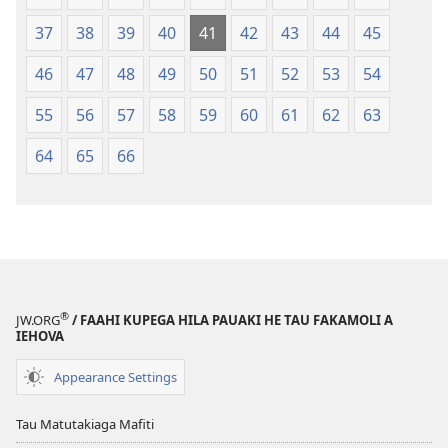
37
38
39
40
41
42
43
44
45
46
47
48
49
50
51
52
53
54
55
56
57
58
59
60
61
62
63
64
65
66
®
JW.ORG
/ FAAHI KUPEGA HILA PAUAKI HE TAU FAKAMOLI A
IEHOVA
Appearance Settings
Tau Matutakiaga Mafiti