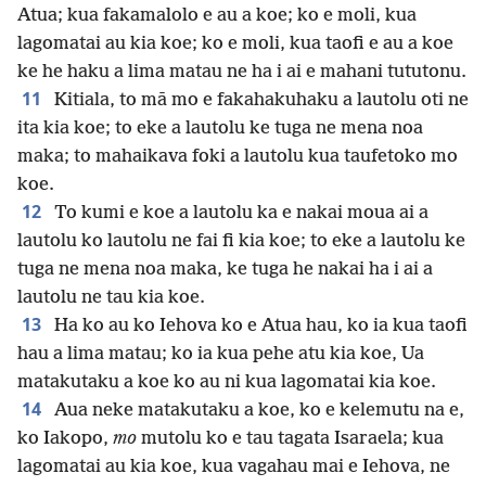
Atua; kua fakamalolo e au a koe; ko e moli, kua
lagomatai au kia koe; ko e moli, kua taofi e au a koe
ke he haku a lima matau ne ha i ai e mahani tututonu.
11
Kitiala, to mā mo e fakahakuhaku a lautolu oti ne
ita kia koe; to eke a lautolu ke tuga ne mena noa
maka; to mahaikava foki a lautolu kua taufetoko mo
koe.
12
To kumi e koe a lautolu ka e nakai moua ai a
lautolu ko lautolu ne fai fi kia koe; to eke a lautolu ke
tuga ne mena noa maka, ke tuga he nakai ha i ai a
lautolu ne tau kia koe.
13
Ha ko au ko Iehova ko e Atua hau, ko ia kua taofi
hau a lima matau; ko ia kua pehe atu kia koe, Ua
matakutaku a koe ko au ni kua lagomatai kia koe.
14
Aua neke matakutaku a koe, ko e kelemutu na e,
ko Iakopo,
mo
mutolu ko e tau tagata Isaraela; kua
lagomatai au kia koe, kua vagahau mai e Iehova, ne