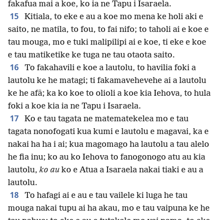
fakafua mai a koe, ko ia ne Tapu i Isaraela.
15
Kitiala, to eke e au a koe mo mena ke holi aki e
saito, ne matila, to fou, to fai nifo; to taholi ai e koe e
tau mouga, mo e tuki malipilipi ai e koe, ti eke e koe
e tau matiketike ke tuga ne tau otaota saito.
16
To fakahavili e koe a lautolu, to havilia foki a
lautolu ke he matagi; ti fakamavehevehe ai a lautolu
ke he afā; ka ko koe to olioli a koe kia Iehova, to hula
foki a koe kia ia ne Tapu i Isaraela.
17
Ko e tau tagata ne matematekelea mo e tau
tagata nonofogati kua kumi e lautolu e magavai, ka e
nakai ha ha i ai; kua magomago ha lautolu a tau alelo
he fia inu; ko au ko Iehova to fanogonogo atu au kia
lautolu,
ko au
ko e Atua a Isaraela nakai tiaki e au a
lautolu.
18
To hafagi ai e au e tau vailele ki luga he tau
mouga nakai tupu ai ha akau, mo e tau vaipuna ke he