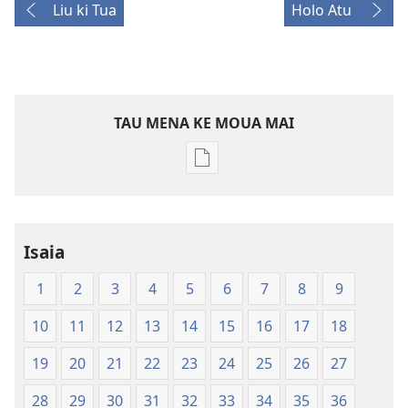
Liu ki Tua
Holo Atu
TAU MENA KE MOUA MAI
Tau
faahi
ke
moua
Isaia
e
tau
1
2
3
4
5
6
7
8
9
digital
Secular
10
11
12
13
14
15
16
17
18
Bible
19
20
21
22
23
24
25
26
27
1
28
29
30
31
32
33
34
35
36