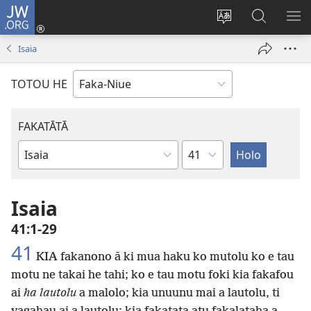
JW.ORG
Saini
ki
Hiki
Kumi
SH
Loto
e
JW.ORG
ME
Isaia
(opens
faahi
new
vagahau
TOTOU HE
window)
FAKATĀTĀ
Veveheaga
Tohi
he
Tohi
Isaia
Tapu
41:1-29
41
KIA fakanono ā ki mua haku ko mutolu ko e tau
motu ne takai he tahi; ko e tau motu foki kia fakafou
ai
ha lautolu
a malolo; kia unuunu mai a lautolu, ti