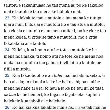
tautolu e fakahikuaga he tau mena ia; po ke fakailoa
mai e lautolu e tau mena ke hohoko mai.
23
Kia fakakite mai e mutolu e tau mena ke tutupu
mai a mui, ti iloa ai e mautolu ko e tau atua a mutolu;
kia eke la e mutolu e tau mena mitaki, po ke eke e tau
mena kelea, ti kitekite fano a mautolu, mo e kitia
fakalataha ai e tautolu.
24
Kitiala, kua homo atu he tote a mutolu ke he
mena noa maka, ti homo atu he tote ke he mena noa
maka ha mutolu a tau gahua; ti vihiatia a lautolu ne
fifili a mutolu.
25
Kua fakaohooho e au
taha
mai he fahi tokelau, ti
hau ai a ia; to ui mai a ia ke he haku a higoa mai he
mena ne hake ai e la; to hau a ia ke he tau iki ke tuga
ne hau
ke he hemeri, ke tuga ne tagata eke kapiniu
kelekele kua taholi ai e kelekele.
26
Ko hai kia kua fakakite mai
e tau mena
tali mai he