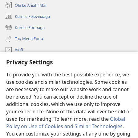
Ole ke Ahiahi Mai
Kumi e Feleveiaaga
(opens
new
Kumi e Fonoaga
(opens
window)
new
Tau Mena Foou
window)
Vitiō
Kumi
Privacy Settings
To provide you with the best possible experience, we
Tau Mena Fakaalofa
(opens
use cookies and similar technologies. Some cookies
new
are necessary to make our website work and cannot
window)
Kolo Toko he FATATOHI INITANETE™
(opens
be refused. You can accept or decline the use of
new
additional cookies, which we use only to improve
®
JW Hub
window)
(opens
your experience. None of this data will ever be sold or
new
used for marketing. To learn more, read the
Global
window)
Policy on Use of Cookies and Similar Technologies
.
You can customize your settings at any time by going