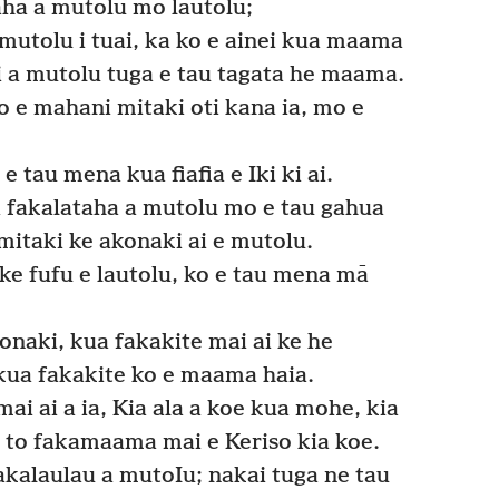
ha a mutolu mo lautolu;
mutolu i tuai, ka ko e ainei kua maama
i a mutolu tuga e tau tagata he maama.
o e mahani mitaki oti kana ia, mo e
.
tau mena kua fiafia e Iki ki ai.
i fakalataha a mutolu mo e tau gahua
mitaki ke akonaki ai e mutolu.
e fufu e lautolu, ko e tau mena mā
onaki, kua fakakite mai ai ke he
kua fakakite ko e maama haia.
i ai a ia, Kia ala a koe kua mohe, kia
, to fakamaama mai e Keriso kia koe.
akalaulau a mutoIu; nakai tuga ne tau