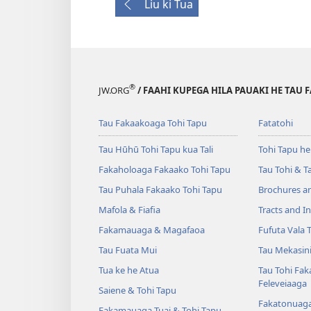
Liu ki Tua
®
JW.ORG
/ FAAHI KUPEGA HILA PAUAKI HE TAU 
Tau Fakaakoaga Tohi Tapu
Fatatohi
Tau Hūhū Tohi Tapu kua Tali
Tohi Tapu he
Fakaholoaga Fakaako Tohi Tapu
Tau Tohi & T
Tau Puhala Fakaako Tohi Tapu
Brochures a
Mafola & Fiafia
Tracts and In
Fakamauaga & Magafaoa
Fufuta Vala T
Tau Fuata Mui
Tau Mekasin
Tua ke he Atua
Tau Tohi Fa
Feleveiaaga
Saiene & Tohi Tapu
Fakatonuag
Fakamauaga Tuai & Tohi Tapu