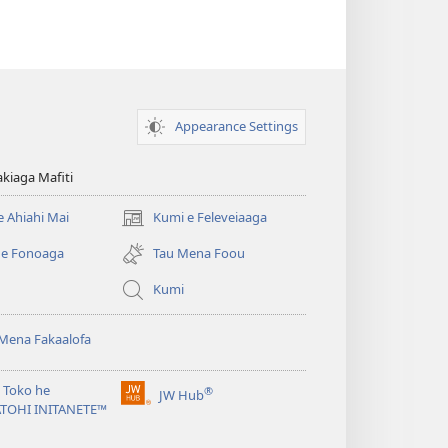
Appearance Settings
kiaga Mafiti
e Ahiahi Mai
Kumi e Feleveiaaga
(opens
new
 e Fonoaga
Tau Mena Foou
window)
Kumi
Mena Fakaalofa
 Toko he
®
JW Hub
(opens
ATOHI INITANETE™
new
window)