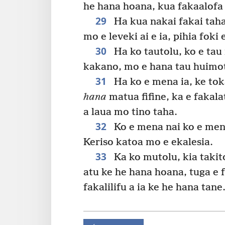
he hana hoana, kua fakaalofa a
29
Ha kua nakai fakai taha
mo e leveki ai e ia, pihia foki 
30
Ha ko tautolu, ko e tau
kakano, mo e hana tau huimo
31
Ha ko e mena ia, ke tok
hana
matua fifine, ka e fakal
a laua mo tino taha.
32
Ko e mena nai ko e mena
Keriso katoa mo e ekalesia.
33
Ka ko mutolu, kia taki
atu ke he hana hoana, tuga e fa
fakalilifu a ia ke he hana tane