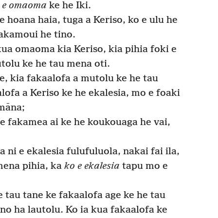
a
e omaoma
ke he Iki.
e hoana haia, tuga a Keriso, ko e ulu he
 fakamoui he tino.
kua omaoma kia Keriso, kia pihia foki e
utolu ke he tau mena oti.
e, kia fakaalofa a mutolu ke he tau
lofa a Keriso ke he ekalesia, mo e foaki
 māna;
 e fakamea ai ke he koukouaga he vai,
a ni e ekalesia fulufuluola, nakai fai ila,
mena pihia, ka
ko e ekalesia
tapu mo e
e tau tane ke fakaalofa age ke he tau
ino ha lautolu. Ko ia kua fakaalofa ke