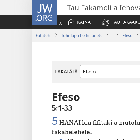
JW.ORG
Tau Fakamoli a Iehov
KAINA
TAU FAKAAK
Fatatohi
Tohi Tapu he Initanete
Efeso
FAKATĀTĀ
Tohi
he
Tohi
Efeso
Tapu
5:1-33
5
HANAI kia fifitaki a mutolu
fakahelehele.