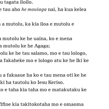
 tagata iloilo.
e tau aho
he mouiaga
nai, ha kua kelea
a mutolu, ka kia iloa e mutolu e
a mutolu ke he uaina, ko e mena
 a mutolu ke he Agaga;
lu ke he tau salamo, mo e tau lologo,
a fakaheke mo e lologo atu ke he Iki ke
 a fakaaue ha ko e tau mena oti ke he
ki ha tautolu ko Iesu Keriso.
 e taha kia taha mo e matakutaku ke
fifine kia takitokotaha mo e omaoma