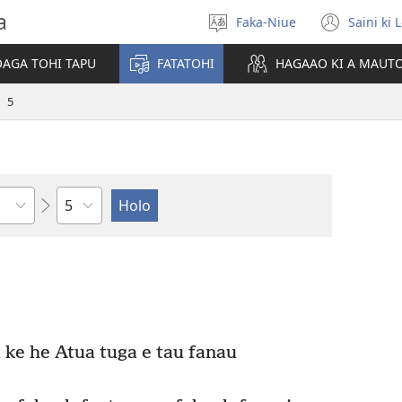
a
Faka-Niue
Saini ki 
Fifili
(ope
e
new
OAGA TOHI TAPU
FATATOHI
HAGAAO KI A MAUT
vagahau
wind
5
Veveheaga
 ke he Atua tuga e tau fanau