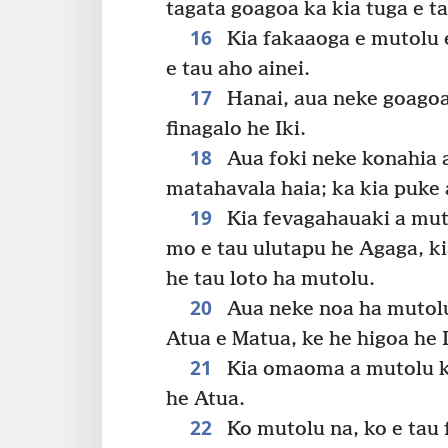
tagata goagoa ka kia tuga e tau
16
Kia fakaaoga e mutolu 
e tau aho ainei.
17
Hanai, aua neke goagoa 
finagalo he Iki.
18
Aua foki neke konahia 
matahavala haia; ka kia puke
19
Kia fevagahauaki a muto
mo e tau ulutapu he Agaga, ki
he tau loto ha mutolu.
20
Aua neke noa ha mutolu
Atua e Matua, ke he higoa he I
21
Kia omaoma a mutolu ko
he Atua.
22
Ko mutolu na, ko e tau 