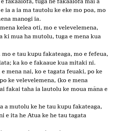
 fakaalofa, tuga ne fakaalofa mai a
 e ia a ia ma tautolu ke eke mo poa, mo
mena manogi ia.
 mena kelea oti, mo e velevelemena,
ia ki mua ha mutolu, tuga e mena kua
, mo e tau kupu fakateaga, mo e fefeua,
ata; ka ko e fakaaue kua mitaki ni.
e mena nai, ko e tagata feuaki, po ke
 po ke velevelemena, (ko e mena
kai fakai taha ia lautolu ke moua māna e
a a mutolu ke he tau kupu fakateaga,
i e ita he Atua ke he tau tagata