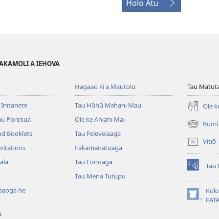
Holo Atu
FAKAMOLI A IEHOVA
Hagaao ki a Mautolu
Tau Matuta
 Initanete
Tau Hūhū Mahani Mau
Ole k
au Porosua
Ole ke Ahiahi Mai
Kumi
(opens
nd Booklets
Tau Feleveiaaga
new
Vitiō
window)
vitations
Fakamanatuaga
ala
Tau Fonoaga
Tau 
(opens
i
Tau Mena Tutupu
new
window)
kaaoga he
Kolo
(opens
FAT
new
a
window)