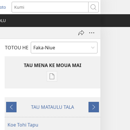
Loto
ns
Kumi
OLU
ow)
TOTOU HE
TAU MENA KE MOUA MAI
Tau
faahi
ke
moua
TAU MATAULU TALA
e
Liu
Holo
tau
ki
Atu
digital
Tua
Koe Tohi Tapu
Secular