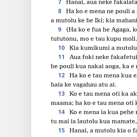
7
Hanai, aua neke fakalata
8
Ha ko e mena ne pouli a 
a mutolu ke he Iki; kia mahan
9
(Ha ko e fua he Agaga, k
tututonu, mo e tau kupu moli
10
Kia kumikumi a mutolu e 
11
Aua foki neke fakafetu
he pouli kua nakai aoga, ka e 
12
Ha ko e tau mena kua ek
haia ke vagahau atu ai.
13
Ko e tau mena oti ka ak
maama; ha ko e tau mena oti 
14
Ko e mena ia kua pehe ma
tu mai ia lautolu kua mamate
15
Hanai, a mutolu kia o f