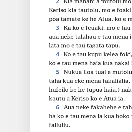
2
Kia mahani a mutolu mo e
Keriso kia tautolu, mo e foaki
poa tamate ke he Atua, ko e 
3
Ka ko e feuaki, mo e tau
aua neke talahau e tau mena 
lata mo e tau tagata tapu.
4
Ko e tau kupu kelea foki
ko e tau mena haia kua nakai l
5
Nukua iloa tuai e mutolu 
taha kua eke mena fakalialia,
hufeilo ke he tupua haia,) na
kautu a Keriso ko e Atua ia.
6
Aua neke fakahehe e tah
ha ko e tau mena ia kua hoko n
faliuliu.