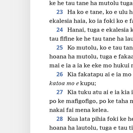
ke he tau tane ha mutolu tug
23
Ha ko e tane, ko e ulu h
ekalesia haia, ko ia foki ko e
24
Hanai, tuga e ekalesia 
tau fifine ke he tau tane ha la
25
Ko mutolu, ko e tau tan
hoana ha mutolu, tuga e fakaa
mai e ia a ia ke eke mo hukui
26
Kia fakatapu ai e ia mo
katoa mo e
kupu;
27
Kia tuku atu ai e ia kia i
po ke mafigofigo, po ke taha 
nakai fai mena kelea.
28
Kua lata pihia foki ke h
hoana ha lautolu, tuga e tau t