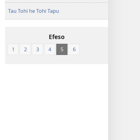
Bible
Tau Tohi he Tohi Tapu
1
Efeso
1
2
3
4
5
6