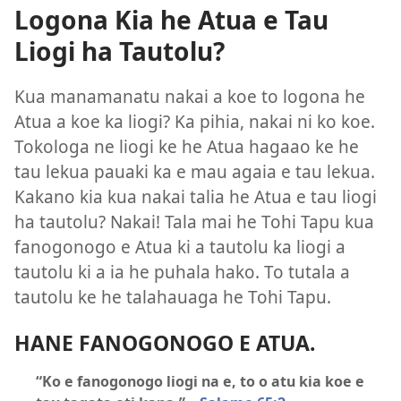
Logona Kia he Atua e Tau
Liogi ha Tautolu?
Kua manamanatu nakai a koe to logona he
Atua a koe ka liogi? Ka pihia, nakai ni ko koe.
Tokologa ne liogi ke he Atua hagaao ke he
tau lekua pauaki ka e mau agaia e tau lekua.
Kakano kia kua nakai talia he Atua e tau liogi
ha tautolu? Nakai! Tala mai he Tohi Tapu kua
fanogonogo e Atua ki a tautolu ka liogi a
tautolu ki a ia he puhala hako. To tutala a
tautolu ke he talahauaga he Tohi Tapu.
HANE FANOGONOGO E ATUA.
“Ko e fanogonogo liogi na e, to o atu kia koe e