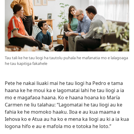
Tau tali ke he tau liogi ha tautolu puhala he mafanatia mo e lalagoaga
he tau kapitiga fakahele
Pete he nakai liuaki mai he tau liogi ha Pedro e tama
haana ke he moui ka e lagomatai lahi he tau liogi a ia
mo e magafaoa haana. Ko e haana hoana ko María
Carmen ne liu talahau: “Lagomatai he tau liogi au ke
fahia ke he momoko haaku. Iloa e au kua maama e
Iehova ko e Atua au ha ko e mena ka liogi au ki a ia kua
logona hifo e au e mafola mo e totoka he loto.”