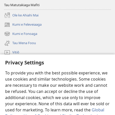
Ai?
Tau Matutakiaga Mafiti
Ole ke Ahiahi Mai
Kumi e Feleveiaaga
(opens
new
Kumi e Fonoaga
(opens
window)
new
Tau Mena Foou
window)
Vitiō
Privacy Settings
Kumi
To provide you with the best possible experience, we
Tau Mena Fakaalofa
(opens
use cookies and similar technologies. Some cookies
new
are necessary to make our website work and cannot
window)
Kolo Toko he FATATOHI INITANETE™
be refused. You can accept or decline the use of
(opens
new
additional cookies, which we use only to improve
®
JW Hub
window)
(opens
your experience. None of this data will ever be sold or
new
used for marketing. To learn more, read the
Global
window)