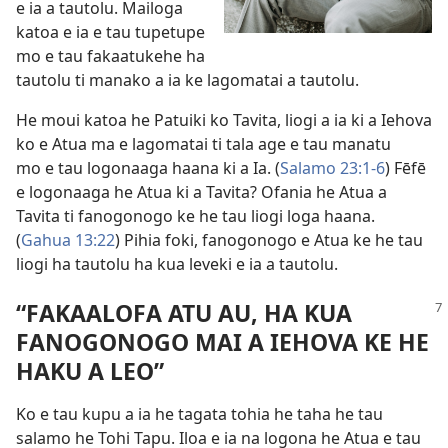
e ia a tautolu. Mailoga
katoa e ia e tau tupetupe
mo e tau fakaatukehe ha
tautolu ti manako a ia ke lagomatai a tautolu.
He moui katoa he Patuiki ko Tavita, liogi a ia ki a Iehova
ko e Atua ma e lagomatai ti tala age e tau manatu
mo e tau logonaaga haana ki a Ia. (
Salamo 23:1-6
) Fēfē
e logonaaga he Atua ki a Tavita? Ofania he Atua a
Tavita ti fanogonogo ke he tau liogi loga haana.
(
Gahua 13:22
) Pihia foki, fanogonogo e Atua ke he tau
liogi ha tautolu ha kua leveki e ia a tautolu.
“FAKAALOFA ATU AU, HA KUA
FANOGONOGO MAI A IEHOVA KE HE
HAKU A LEO”
Ko e tau kupu a ia he tagata tohia he taha he tau
salamo he Tohi Tapu. Iloa e ia na logona he Atua e tau