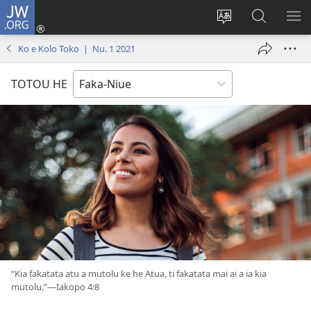
JW.ORG
Saini
ki
Hiki
Kumi
SH
Loto
e
JW.ORG
ME
Ko e Kolo Toko | Nu. 1 2021
(opens
faahi
new
vagahau
TOTOU HE
window)
“Kia fakatata atu a mutolu ke he Atua, ti fakatata mai ai a ia kia
mutolu.”​—Iakopo 4:8