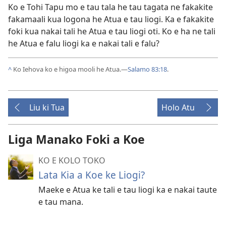
Ko e Tohi Tapu mo e tau tala he tau tagata ne fakakite
fakamaali kua logona he Atua e tau liogi. Ka e fakakite
foki kua nakai tali he Atua e tau liogi oti. Ko e ha ne tali
he Atua e falu liogi ka e nakai tali e falu?
^
Ko Iehova ko e higoa mooli he Atua.​—
Salamo 83:18
.
Liu ki Tua
Holo Atu
Liga Manako Foki a Koe
KO E KOLO TOKO
Lata Kia a Koe ke Liogi?
Maeke e Atua ke tali e tau liogi ka e nakai taute
e tau mana.