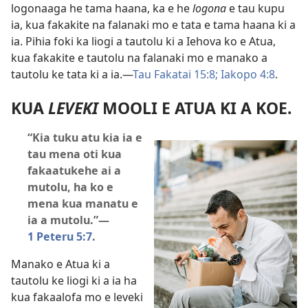
logonaaga he tama haana, ka e he
logona
e tau kupu
ia, kua fakakite na falanaki mo e tata e tama haana ki a
ia. Pihia foki ka liogi a tautolu ki a Iehova ko e Atua,
kua fakakite e tautolu na falanaki mo e manako a
tautolu ke tata ki a ia.​—
Tau Fakatai 15:8;
Iakopo 4:8
.
KUA
LEVEKI
MOOLI E ATUA KI A KOE.
“Kia tuku atu kia ia e
tau mena oti kua
fakaatukehe ai a
mutolu, ha ko e
mena kua manatu e
ia a mutolu.”​—
1 Peteru 5:7
.
Manako e Atua ki a
tautolu ke liogi ki a ia ha
kua fakaalofa mo e leveki