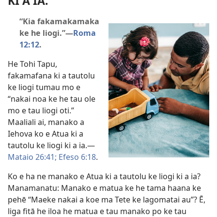
KI A IA.
“Kia fakamakamaka
ke he liogi.”​—
Roma
12:12
.
He Tohi Tapu,
fakamafana ki a tautolu
ke liogi tumau mo e
“nakai noa ke he tau ole
mo e tau liogi oti.”
Maaliali ai, manako a
Iehova ko e Atua ki a
tautolu ke liogi ki a ia.​—
Mataio 26:41;
Efeso 6:18
.
Ko e ha ne manako e Atua ki a tautolu ke liogi ki a ia?
Manamanatu: Manako e matua ke he tama haana ke
pehē “Maeke nakai a koe ma Tete ke lagomatai au”? Ē,
liga fitā he iloa he matua e tau manako po ke tau