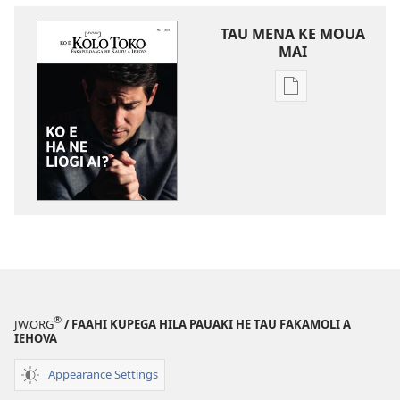
TAU MENA KE MOUA
MAI
Tau
faahi
ke
moua
e
tau
digital
KO
E
KOLO
TOKO
®
JW.ORG
/ FAAHI KUPEGA HILA PAUAKI HE TAU FAKAMOLI A
Ko e
IEHOVA
Ha
ne
Appearance Settings
Liogi