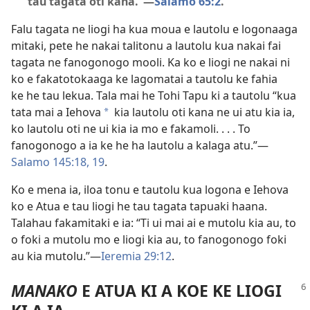
tau tagata oti kana.”​—
Salamo 65:2
.
Falu tagata ne liogi ha kua moua e lautolu e logonaaga
mitaki, pete he nakai talitonu a lautolu kua nakai fai
tagata ne fanogonogo mooli. Ka ko e liogi ne nakai ni
ko e fakatotokaaga ke lagomatai a tautolu ke fahia
ke he tau lekua. Tala mai he Tohi Tapu ki a tautolu “kua
tata mai a Iehova
kia lautolu oti kana ne ui atu kia ia,
*
ko lautolu oti ne ui kia ia mo e fakamoli. . . . To
fanogonogo a ia ke he ha lautolu a kalaga atu.”​—
Salamo 145:18, 19
.
Ko e mena ia, iloa tonu e tautolu kua logona e Iehova
ko e Atua e tau liogi he tau tagata tapuaki haana.
Talahau fakamitaki e ia: “Ti ui mai ai e mutolu kia au, to
o foki a mutolu mo e liogi kia au, to fanogonogo foki
au kia mutolu.”​—
Ieremia 29:12
.
MANAKO
E ATUA KI A KOE KE LIOGI