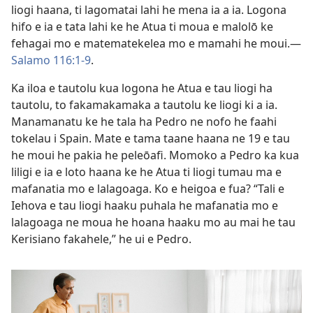
liogi haana, ti lagomatai lahi he mena ia a ia. Logona
hifo e ia e tata lahi ke he Atua ti moua e malolō ke
fehagai mo e matematekelea mo e mamahi he moui.​—
Salamo 116:1-9
.
Ka iloa e tautolu kua logona he Atua e tau liogi ha
tautolu, to fakamakamaka a tautolu ke liogi ki a ia.
Manamanatu ke he tala ha Pedro ne nofo he faahi
tokelau i Spain. Mate e tama taane haana ne 19 e tau
he moui he pakia he peleōafi. Momoko a Pedro ka kua
liligi e ia e loto haana ke he Atua ti liogi tumau ma e
mafanatia mo e lalagoaga. Ko e heigoa e fua? “Tali e
Iehova e tau liogi haaku puhala he mafanatia mo e
lalagoaga ne moua he hoana haaku mo au mai he tau
Kerisiano fakahele,” he ui e Pedro.