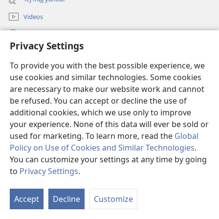
nueva
ventana)
Videos
Xikte̱mo
Privacy Settings
Donaciones
(abre
To provide you with the best possible experience, we
una
use cookies and similar technologies. Some cookies
nueva
A̱MATAJKUILO̱LMEJ PAN INTERNET Watchtower
are necessary to make our website work and cannot
(abre
ventana)
una
be refused. You can accept or decline the use of
®
JW Hub
nueva
additional cookies, which we use only to improve
(abre
ventana)
una
your experience. None of this data will ever be sold or
nueva
used for marketing. To learn more, read the
Global
ventana)
Policy on Use of Cookies and Similar Technologies
.
Copyright
© 2026 Watch Tower Bible and Tract Society of Pennsylvania.
You can customize your settings at any time by going
TE̱ XIKCHI̱WA WAN YEJ TIKTEMOWIÁ
|
Te̱ mochi̱wa wan yej tikijkuilowa
to
Privacy Settings
.
téj
|
CONFIGURACIÓN DE PRIVACIDAD
Accept
Decline
Customize