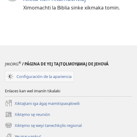
Ximomachti la Biblia sinke xikmaka tomin.
®
JW.ORG
/ PÁGINA DE YEJ TAJTO̱LMOYA̱WAJ DE JEHOVÁ
Configuración de la apariencia
Enlaces kan wel imanín tikalaki
Xiktajtani iga ágaj mamitspaxa̱lowili
Xikte̱mo se̱ reunión
(abre
una
Xikte̱mo se̱ weyi tanechko̱lis regional
(abre
nueva
una
ventana)
Yej ma̱j yankuiʼ