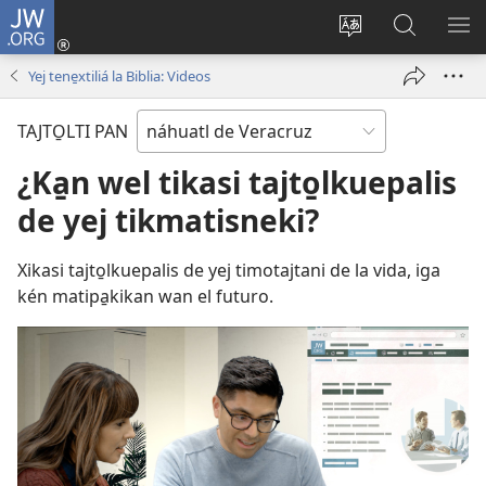
JW.ORG
Iniciar
sesión
Xikpata
Xikte̱mo
MA
(abre
iní-
pan
ME
Yej tene̱xtiliá la Biblia: Videos
una
n
JW.ORG
nueva
página
TAJTO̱LTI PAN
ventana)
pan
seuʼ
¿Ka̱n wel tikasi tajto̱lkuepalis
tajto̱l
de yej tikmatisneki?
Xikasi tajto̱lkuepalis de yej timotajtani de la vida, iga
kén matipa̱kikan wan el futuro.