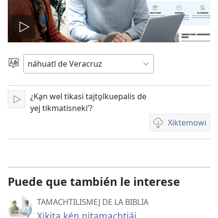
Reproducir
video
Xiktapejpena
te̱
tajto̱l
¿Ka̱n wel tikasi tajto̱lkuepalis de
Xikaki
yej tikmatisnekiʼ?
Xiktemowi
Kén
tikneki
xiktemowi
tane̱xtilismej
yej
Puede que también le interese
pan
video
TAMACHTILISMEJ DE LA BIBLIA
Xikita kén nitamachtiáj