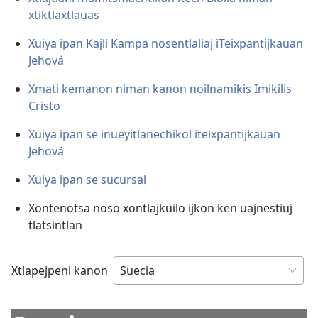
xtiktlaxtlauas
Xuiya ipan Kajli Kampa nosentlaliaj iTeixpantijkauan
Jehová
Xmati kemanon niman kanon noilnamikis Imikilis
Cristo
Xuiya ipan se inueyitlanechikol iteixpantijkauan
Jehová
Xuiya ipan se sucursal
Xontenotsa noso xontlajkuilo ijkon ken uajnestiuj
tlatsintlan
Xtlapejpeni kanon