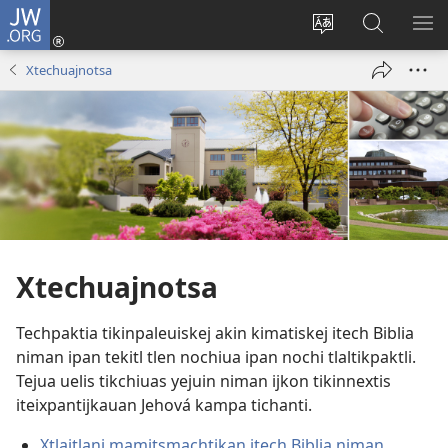
JW.ORG
Iniciar
sesión
Xpatili
Xtejtemo
MA
(abre
tlajtojli
ipan
ME
Xtechuajnotsa
una
ipan sitio
jw.org
nueva
ventana)
Xtechuajnotsa
Techpaktia tikinpaleuiskej akin kimatiskej itech Biblia
niman ipan tekitl tlen nochiua ipan nochi tlaltikpaktli.
Tejua uelis tikchiuas yejuin niman ijkon tikinnextis
iteixpantijkauan Jehová kampa tichanti.
Xtlajtlani mamitsmachtikan itech Biblia niman