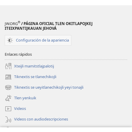
®
JW.ORG
/ PÁGINA OFICIAL TLEN OKITLAPOJKEJ
ITEIXPANTIJKAUAN JEHOVÁ
Configuración de la apariencia
Enlaces rápidos
Xteijli mamitstlajpalotij
Tiknextis se tlanechikojli
(abre
una
Tiknextis se ueyitlanechikojli yeyi tonajli
(abre
nueva
una
ventana)
Tlen yenkuik
nueva
ventana)
Videos
Videos con audiodescripciones
Xtejtemo