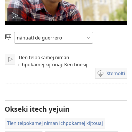
Reproducir
video
Xtlapejpeni
ika
tlen
Tlen telpokamej niman
tlajtojli
Xkaki
ichpokamej kijtouaj: Ken tinesij
Xtemolti
Kenon
tikintemoltis
videos
##
link
Okseki itech yejuin
description,
for
Tlen telpokamej niman ichpokamej kijtouaj
screen