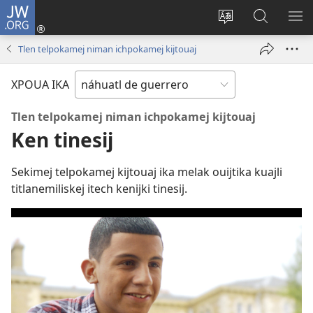
JW.ORG
Iniciar
sesión
Xpatili
Xtejtemo
MA
(abre
tlajtojli
ipan
ME
Tlen telpokamej niman ichpokamej kijtouaj
una
ipan sitio
jw.org
nueva
XPOUA IKA
ventana)
Tlen telpokamej niman ichpokamej kijtouaj
Ken tinesij
Sekimej telpokamej kijtouaj ika melak ouijtika kuajli
titlanemiliskej itech kenijki tinesij.