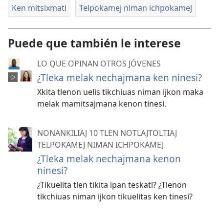
reader
Ken mitsixmati
Telpokamej niman ichpokamej
Puede que también le interese
LO QUE OPINAN OTROS JÓVENES
¿Tleka melak nechajmana ken ninesi?
Xkita tlenon uelis tikchiuas niman ijkon maka
melak mamitsajmana kenon tinesi.
NONANKILIAJ 10 TLEN NOTLAJTOLTIAJ
TELPOKAMEJ NIMAN ICHPOKAMEJ
¿Tleka melak nechajmana kenon
ninesi?
¿Tikuelita tlen tikita ipan teskatl? ¿Tlenon
tikchiuas niman ijkon tikuelitas ken tinesi?