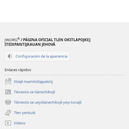
®
JW.ORG
/ PÁGINA OFICIAL TLEN OKITLAPOJKEJ
ITEIXPANTIJKAUAN JEHOVÁ
Configuración de la apariencia
Enlaces rápidos
Xteijli mamitstlajpalotij
Tiknextis se tlanechikojli
(abre
una
Tiknextis se ueyitlanechikojli yeyi tonajli
(abre
nueva
una
ventana)
Tlen yenkuik
nueva
ventana)
Videos