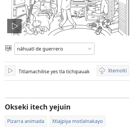
Reproducir
video
Xtlapejpeni
ika
tlen
tlajtojli
Xtemolti
Titlamachilise yes tla tichipauak
Xkaki
Kenon
tikintemoltis
videos
##
link
Okseki itech yejuin
description,
for
Pizarra animada
Xtlajpiya motlalnakayo
screen
reader