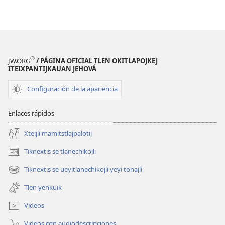
®
JW.ORG
/ PÁGINA OFICIAL TLEN OKITLAPOJKEJ
ITEIXPANTIJKAUAN JEHOVÁ
Configuración de la apariencia
Enlaces rápidos
Xteijli mamitstlajpalotij
Tiknextis se tlanechikojli
(abre
una
Tiknextis se ueyitlanechikojli yeyi tonajli
(abre
nueva
una
ventana)
Tlen yenkuik
nueva
ventana)
Videos
Videos con audiodescripciones