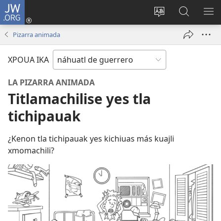
JW.ORG
Iniciar
sesión
Xpatili
Xtejtemo
MA
(abre
tlajtojli
ipan
ME
Pizarra animada
una
ipan sitio
jw.org
nueva
XPOUA IKA
ventana)
LA PIZARRA ANIMADA
Titlamachilise yes tla
tichipauak
¿Kenon tla tichipauak yes kichiuas más kuajli
xmomachili?