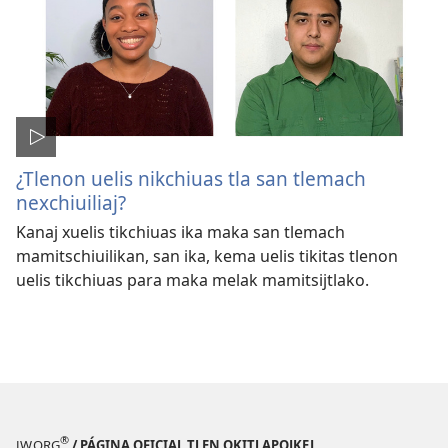
¿Tlenon uelis nikchiuas tla san tlemach
nexchiuiliaj?
Kanaj xuelis tikchiuas ika maka san tlemach
mamitschiuilikan, san ika, kema uelis tikitas tlenon
uelis tikchiuas para maka melak mamitsijtlako.
®
JW.ORG
/ PÁGINA OFICIAL TLEN OKITLAPOJKEJ