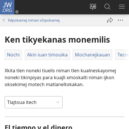
JW.ORG
Iniciar
sesión
Xpatili
Xtejtemo
MA
(abre
tlajtojli
ipan
ME
Telpokamej niman ichpokamej
una
ipan sitio
jw.org
nueva
Ken tikyekanas monemilis
ventana)
Nochi
Akin iuan timouika
Mochanejkauan
Tecn
Xkita tlen noneki tiuelis niman tlen kualneskayomej
noneki tikinpiyas para kuajli xmoskalti niman ijkon
oksekimej motech matlaneltokakan.
El tiempo y el dinero