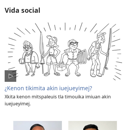
Vida social
¿Kenon tikimita akin iuejueyimej?
Xkita kenon mitspaleuis tla timouika imiuan akin
iuejueyimej.