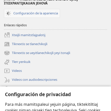
ITEIXPANTIJKAUAN JEHOVÁ
Configuración de la apariencia
Enlaces rápidos
Xteijli mamitstlajpalotij
Tiknextis se tlanechikojli
(abre
una
Tiknextis se ueyitlanechikojli yeyi tonajli
(abre
nueva
una
ventana)
Tlen yenkuik
nueva
ventana)
Videos
Videos con audiodescripciones
Xtejtemo
Configuración de privacidad
Donaciones
(abre
Para más mamitspaleui yejuin página, tiktekitiltiaj
una
cookies
niman okseki tlen techpaleuiya. Seki
cookies