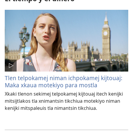
Tlen telpokamej niman ichpokamej kijtouaj:
Maka xkaua motekiyo para mostla
Xkaki tlenon sekimej telpokamej kijtouaj itech kenijki
mitsijtlakos tla xnimantsin tikchiua motekiyo niman
kenijki mitspaleuis tla nimantsin tikchiua.