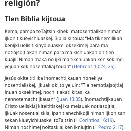
religión?
Tlen Biblia kijtoua
Kema, pampa toTajtsin kineki matosentlalikan niman
ijkon tikueyichiuaskej. Biblia kijtoua: “Ma tiknemilikan
kenijki uelis tikinyoleuaskej oksekimej para ma
notlajsojtlakan niman para ma kichiuakan on tlen
kuajli. Niman maka no ijki ma tikchiuakan ken sekimej
yejuan xok nosentlaliaj touan” (
Hebreos 10:24, 25
).
Jesús okiteititi ika inomachtijkauan nonekiya
nosentlaliskej, ijkuak okijto yejuin: “Tla nemotlajsojtlaj
inuan oksekimej, nochi tlakatl kitas ika
nennotemachtijkauan” (
Juan 13:35
). Inomachtijkauan
Cristo ueliskiaj kiteititiskej ika melauak notlasojtlaj,
ijkuak nosentlaliskiaj ipan tlanechikojli niman ijkon san
sekan kiueyichiuaskej toTajtsin (
1 Corintios 16:19
).
Niman nochimej noitaskiaj ken ikniujtin (
1 Pedro 2:17
).