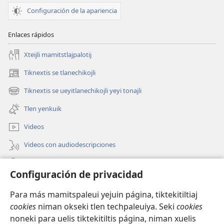
Configuración de la apariencia
Enlaces rápidos
Xteijli mamitstlajpalotij
Tiknextis se tlanechikojli
(abre
una
Tiknextis se ueyitlanechikojli yeyi tonajli
(abre
nueva
una
ventana)
Tlen yenkuik
nueva
ventana)
Videos
Videos con audiodescripciones
Xtejtemo
Configuración de privacidad
Donaciones
(abre
Para más mamitspaleui yejuin página, tiktekitiltiaj
una
cookies
niman okseki tlen techpaleuiya. Seki
cookies
nueva
Biblioteca ipan Internet Watchtower
noneki para uelis tiktekitiltis página, niman xuelis
(abre
ventana)