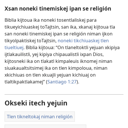
Xsan noneki tinemiskej ipan se religión
Biblia kijtoua ika noneki tosentlaliskej para
tikueyichiuaskej toTajtsin, san ika, xkanaj kijtoua tla
san noneki tinemiskej ipan se religión niman ijkon
tikyolpaktiskej toTajtsin,
noneki tikchiuaskej tlen
tiueltiuej
. Biblia kijtoua: “On tlaneltoktli yejuan xkipiya
ijtlakauilistli, yej kipiya chipaualistli ixpan Dios,
kijtosneki ika on tlakatl kimpaleuis iknomej niman
siuakaualtsitsimej ika on tlen kimpoloua, niman
xkichiuas on tlen xkuajli yejuan kichiuaj on
tlaltikpaktlakamej” (
Santiago 1:27
).
Okseki itech yejuin
Tlen tikneltokaj niman religión