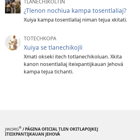
TLANECHIKOLTIN
¿Tlenon nochiua kampa tosentlaliaj?
Xuiya kampa tosentlaliaj niman tejua xkitati.
TOTECHKOPA
Xuiya se tlanechikojli
Xmati okseki itech totlanechikoluan. Xkita
kanon nosentlaliaj iteixpantijkauan Jehová
kampa tejua tichanti.
®
JW.ORG
/ PÁGINA OFICIAL TLEN OKITLAPOJKEJ
ITEIXPANTIJKAUAN JEHOVÁ