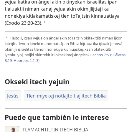
yejua katka on ángel akin okinyekan israelitas ipan
tlaluaktli niman kanaj yejua akin okimijlijtiaj ika
nonekiya kitlakamatiskej tlen toTajtsin kinnauatiaya
(
Éxodo 23:20-23
).
a
Tlajtojli, xsan yejua on ángel akin toTajtsin okitekitilti niman ijkon
a
kiteijlis tlenon kineki manomati. Ipan Biblia kijtoua ika ijkuak Jehová
okimijli israelitas tlenon nonekiya kichiuaskej, xsan okitekitilti
iyenkuiyoj, noijki okintekitilti oksekimej ángeles (
Hechos 7:53;
Gálatas
3:19;
Hebreos 2:2, 3
).
Okseki itech yejuin
Jesús
Tlen miyekej notlajtoltiaj itech Biblia
Puede que también le interese
TLAMACHTILTIN ITECH BIBLIA