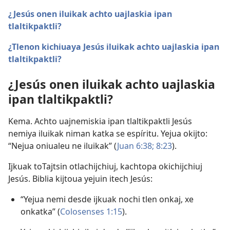
¿Jesús onen iluikak achto uajlaskia ipan
tlaltikpaktli?
¿Tlenon kichiuaya Jesús iluikak achto uajlaskia ipan
tlaltikpaktli?
¿Jesús onen iluikak achto uajlaskia
ipan tlaltikpaktli?
Kema. Achto uajnemiskia ipan tlaltikpaktli Jesús
nemiya iluikak niman katka se espíritu. Yejua okijto:
“Nejua oniualeu ne iluikak” (
Juan 6:38;
8:23
).
Ijkuak toTajtsin otlachijchiuj, kachtopa okichijchiuj
Jesús. Biblia kijtoua yejuin itech Jesús:
“Yejua nemi desde ijkuak nochi tlen onkaj, xe
onkatka” (
Colosenses 1:15
).