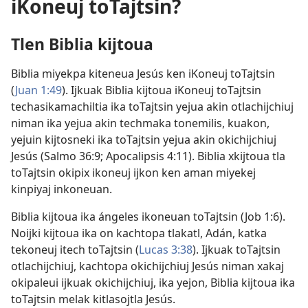
iKoneuj toTajtsin?
Tlen Biblia kijtoua
Biblia miyekpa kiteneua Jesús ken iKoneuj toTajtsin
(
Juan 1:49
). Ijkuak Biblia kijtoua iKoneuj toTajtsin
techasikamachiltia ika toTajtsin yejua akin otlachijchiuj
niman ika yejua akin techmaka tonemilis, kuakon,
yejuin kijtosneki ika toTajtsin yejua akin okichijchiuj
Jesús (
Salmo 36:9;
Apocalipsis 4:11
). Biblia xkijtoua tla
toTajtsin okipix ikoneuj ijkon ken aman miyekej
kinpiyaj inkoneuan.
Biblia kijtoua ika ángeles ikoneuan toTajtsin (
Job 1:6
).
Noijki kijtoua ika on kachtopa tlakatl, Adán, katka
tekoneuj itech toTajtsin (
Lucas 3:38
). Ijkuak toTajtsin
otlachijchiuj, kachtopa okichijchiuj Jesús niman xakaj
okipaleui ijkuak okichijchiuj, ika yejon, Biblia kijtoua ika
toTajtsin melak kitlasojtla Jesús.