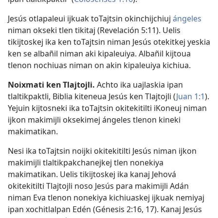
Jesús otlapaleui ijkuak toTajtsin okinchijchiuj
ángeles
niman okseki tlen tikitaj (
Revelación 5:11
). Uelis
tikijtoskej ika ken toTajtsin niman Jesús otekitkej yeskia
ken se albañil niman aki kipaleuiya. Albañil kijtoua
tlenon nochiuas niman on akin kipaleuiya kichiua.
Noixmati ken Tlajtojli.
Achto ika uajlaskia ipan
tlaltikpaktli, Biblia kiteneua Jesús ken Tlajtojli (
Juan 1:1
).
Yejuin kijtosneki ika toTajtsin okitekitilti iKoneuj niman
ijkon makimijli oksekimej ángeles tlenon kineki
makimatikan.
Nesi ika toTajtsin noijki okitekitilti Jesús niman ijkon
makimijli tlaltikpakchanejkej tlen nonekiya
makimatikan. Uelis tikijtoskej ika kanaj Jehová
okitekitilti Tlajtojli noso Jesús para makimijli Adán
niman Eva tlenon nonekiya kichiuaskej ijkuak nemiyaj
ipan xochitlalpan Edén (
Génesis 2:16, 17
). Kanaj Jesús