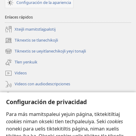
Configuración de la apariencia
Enlaces rápidos
Xteijli mamitstlajpalotij
Tiknextis se tlanechikojli
(abre
una
Tiknextis se ueyitlanechikojli yeyi tonajli
(abre
nueva
una
ventana)
Tlen yenkuik
nueva
ventana)
Videos
Videos con audiodescripciones
Xtejtemo
Configuración de privacidad
Donaciones
(abre
Para más mamitspaleui yejuin página, tiktekitiltiaj
una
cookies
niman okseki tlen techpaleuiya. Seki
cookies
nueva
Biblioteca ipan Internet Watchtower
noneki para uelis tiktekitiltis página, niman xuelis
(abre
ventana)
una