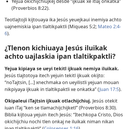
Yejua okichijchiujkej desde “ijkuak xe itlaj onkatka”
(
Proverbios 8:22
).
Teotlajtojli kijtouaya ika Jesús yeuejkaui inemiya achto
uajnemiskia ipan tlaltikpaktli (
Miqueas 5:2;
Mateo 2:4-
6
).
¿Tlenon kichiuaya Jesús iluikak
achto uajlaskia ipan tlaltikpaktli?
Yejua kipiaya se ueyi tekitl ijkuak nemiya iluikak.
Jesús tlajtotoya itech yejuin tekitl ijkuak okijto:
“noTajtsin, [...] xnechmaka on ueyilistli yejuan mouan
nikpiyaya ijkuak in tlaltikpaktli xe onkatka” (
Juan 17:5
).
Okipaleui iTajtsin ijkuak otlachijchiuj.
Jesús otekit
iuan iTaj “ken se tlamachijchijketl” (
Proverbios 8:30
).
Biblia kijtoua yejuin itech Jesús: “Itechkopa Cristo, Dios
okichijchiu nochi tlen onkaj ne iluikak niman nikan
ipan tlaltikpaktli” (
Colosenses 1:16
).