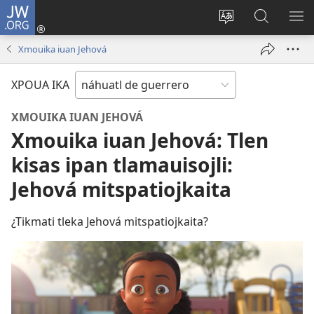
JW.ORG
Iniciar
sesión
Xpatili
Xtejtemo
MA
(abre
tlajtojli
ipan
ME
Xmouika iuan Jehová
una
ipan sitio
jw.org
nueva
XPOUA IKA
ventana)
XMOUIKA IUAN JEHOVÁ
Xmouika iuan Jehová: Tlen
kisas ipan tlamauisojli:
Jehová mitspatiojkaita
¿Tikmati tleka Jehová mitspatiojkaita?