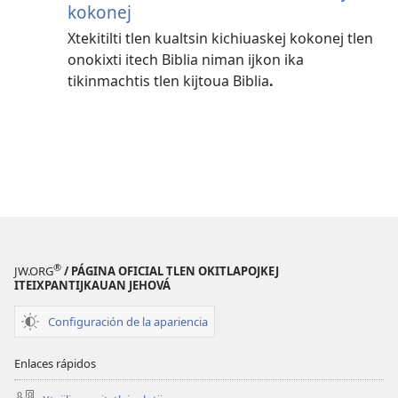
kokonej
Xtekitilti tlen kualtsin kichiuaskej kokonej tlen
onokixti itech Biblia niman ijkon ika
tikinmachtis tlen kijtoua Biblia
.
®
JW.ORG
/ PÁGINA OFICIAL TLEN OKITLAPOJKEJ
ITEIXPANTIJKAUAN JEHOVÁ
Configuración de la apariencia
Enlaces rápidos