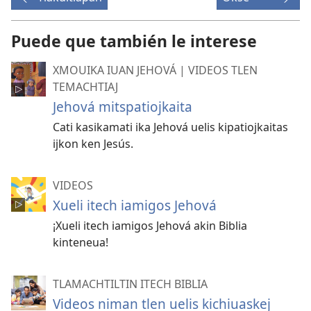
description,
for
screen
Puede que también le interese
reader
XMOUIKA IUAN JEHOVÁ | VIDEOS TLEN
TEMACHTIAJ
Jehová mitspatiojkaita
Cati kasikamati ika Jehová uelis kipatiojkaitas
ijkon ken Jesús.
VIDEOS
Xueli itech iamigos Jehová
¡Xueli itech iamigos Jehová akin Biblia
kinteneua!
TLAMACHTILTIN ITECH BIBLIA
Videos niman tlen uelis kichiuaskej