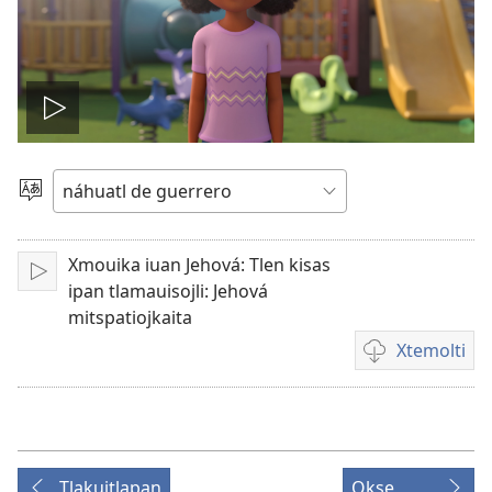
Reproducir
video
Xtlapejpeni
ika
tlen
Xmouika iuan Jehová: Tlen kisas
tlajtojli
Xkaki
ipan tlamauisojli: Jehová
mitspatiojkaita
Xtemolti
Kenon
tikintemoltis
videos
##
link
Tlakuitlapan
Okse