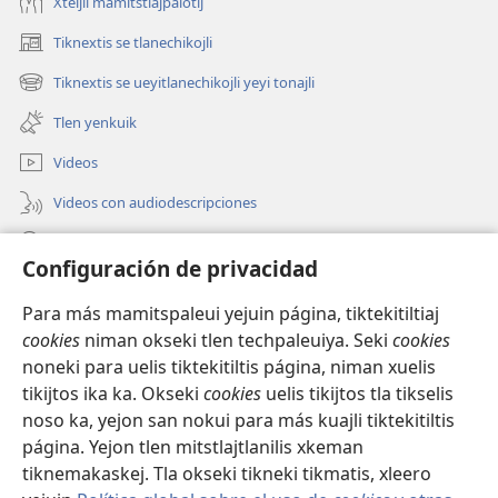
Xteijli mamitstlajpalotij
Tiknextis se tlanechikojli
(abre
una
Tiknextis se ueyitlanechikojli yeyi tonajli
(abre
nueva
una
ventana)
Tlen yenkuik
nueva
ventana)
Videos
Videos con audiodescripciones
Xtejtemo
Configuración de privacidad
Donaciones
(abre
Para más mamitspaleui yejuin página, tiktekitiltiaj
una
cookies
niman okseki tlen techpaleuiya. Seki
cookies
nueva
Biblioteca ipan Internet Watchtower
noneki para uelis tiktekitiltis página, niman xuelis
(abre
ventana)
una
tikijtos ika ka. Okseki
cookies
uelis tikijtos tla tikselis
®
JW Hub
nueva
noso ka, yejon san nokui para más kuajli tiktekitiltis
(abre
ventana)
una
página. Yejon tlen mitstlajtlanilis xkeman
nueva
tiknemakaskej. Tla okseki tikneki tikmatis, xleero
ventana)