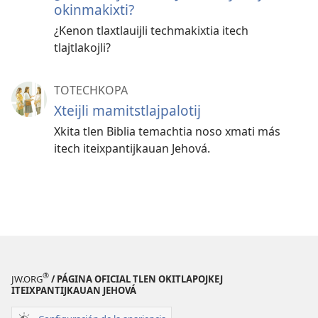
okinmakixti?
¿Kenon tlaxtlauijli techmakixtia itech
tlajtlakojli?
TOTECHKOPA
Xteijli mamitstlajpalotij
Xkita tlen Biblia temachtia noso xmati más
itech iteixpantijkauan Jehová.
®
JW.ORG
/ PÁGINA OFICIAL TLEN OKITLAPOJKEJ
ITEIXPANTIJKAUAN JEHOVÁ