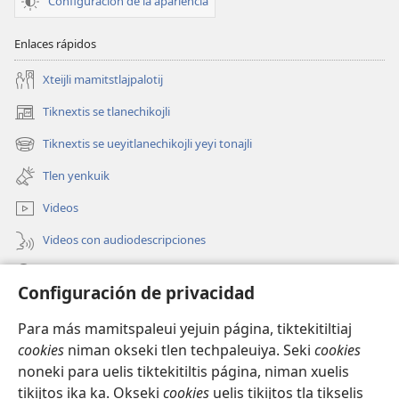
Configuración de la apariencia
Enlaces rápidos
Xteijli mamitstlajpalotij
Tiknextis se tlanechikojli
(abre
una
Tiknextis se ueyitlanechikojli yeyi tonajli
(abre
nueva
una
ventana)
Tlen yenkuik
nueva
ventana)
Videos
Videos con audiodescripciones
Xtejtemo
Configuración de privacidad
Donaciones
(abre
Para más mamitspaleui yejuin página, tiktekitiltiaj
una
cookies
niman okseki tlen techpaleuiya. Seki
cookies
nueva
Biblioteca ipan Internet Watchtower
noneki para uelis tiktekitiltis página, niman xuelis
(abre
ventana)
tikijtos ika ka. Okseki
cookies
uelis tikijtos tla tikselis
una