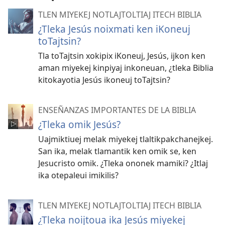
TLEN MIYEKEJ NOTLAJTOLTIAJ ITECH BIBLIA
¿Tleka Jesús noixmati ken iKoneuj
toTajtsin?
Tla toTajtsin xokipix iKoneuj, Jesús, ijkon ken
aman miyekej kinpiyaj inkoneuan, ¿tleka Biblia
kitokayotia Jesús ikoneuj toTajtsin?
ENSEÑANZAS IMPORTANTES DE LA BIBLIA
¿Tleka omik Jesús?
Uajmiktiuej melak miyekej tlaltikpakchanejkej.
San ika, melak tlamantik ken omik se, ken
Jesucristo omik. ¿Tleka ononek mamiki? ¿Itlaj
ika otepaleui imikilis?
TLEN MIYEKEJ NOTLAJTOLTIAJ ITECH BIBLIA
¿Tleka noijtoua ika Jesús miyekej