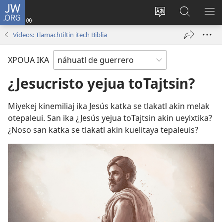
JW.ORG
Iniciar
sesión
Xpatili
Xtejtemo
MA
(abre
tlajtojli
ipan
ME
Videos: Tlamachtiltin itech Biblia
una
ipan sitio
jw.org
nueva
XPOUA IKA
ventana)
¿Jesucristo yejua toTajtsin?
Miyekej kinemiliaj ika Jesús katka se tlakatl akin melak
otepaleui. San ika ¿Jesús yejua toTajtsin akin ueyixtika?
¿Noso san katka se tlakatl akin kuelitaya tepaleuis?