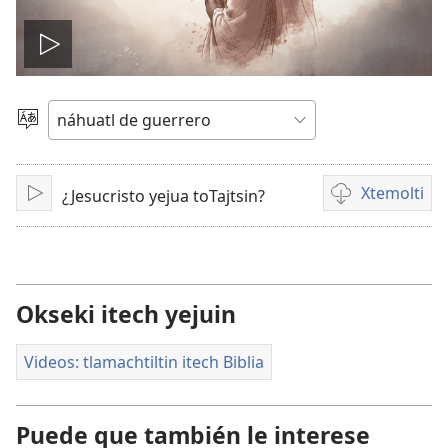
Reproducir
video
Xtlapejpeni
ika
tlen
tlajtojli
Xtemolti
¿Jesucristo yejua toTajtsin?
Xkaki
Kenon
tikintemoltis
videos
##
link
Okseki itech yejuin
description,
for
Videos: tlamachtiltin itech Biblia
screen
reader
Puede que también le interese