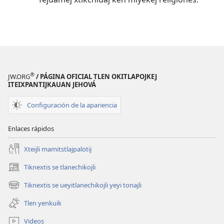
Jehová
®
JW.ORG
/ PÁGINA OFICIAL TLEN OKITLAPOJKEJ
ITEIXPANTIJKAUAN JEHOVÁ
Configuración de la apariencia
Enlaces rápidos
Xteijli mamitstlajpalotij
Tiknextis se tlanechikojli
(abre
una
Tiknextis se ueyitlanechikojli yeyi tonajli
(abre
nueva
una
ventana)
Tlen yenkuik
nueva
ventana)
Videos