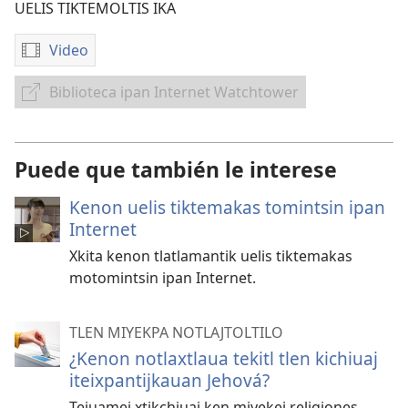
UELIS TIKTEMOLTIS IKA
Video
Kenon
tikintemoltis
Biblioteca ipan Internet Watchtower
Biblioteca
videos
ipan
##
Internet
link
Puede que también le interese
Watchtower
description,
for
Kenon uelis tiktemakas tomintsin ipan
screen
Internet
reader
Xkita kenon tlatlamantik uelis tiktemakas
Llenemos
motomintsin ipan Internet.
nuestra
mano
con
TLEN MIYEKPA NOTLAJTOLTILO
una
¿Kenon notlaxtlaua tekitl tlen kichiuaj
dádiva
iteixpantijkauan Jehová?
para
Tejuamej xtikchiuaj ken miyekej religiones.